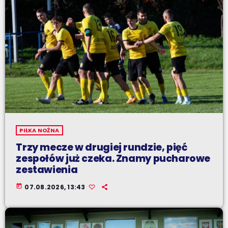
PIŁKA NOŻNA
Trzy mecze w drugiej rundzie, pięć
zespołów już czeka. Znamy pucharowe
zestawienia
today
07.08.2026, 13:43