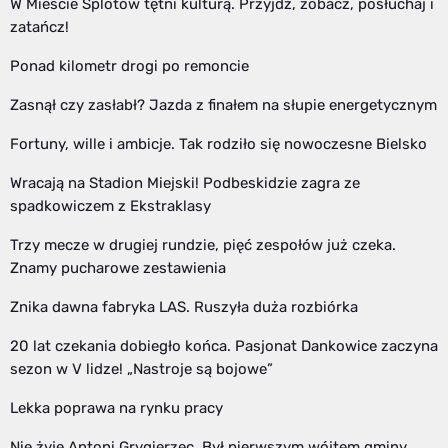
W Mieście Splotów tętni kulturą. Przyjdź, zobacz, posłuchaj i
zatańcz!
Ponad kilometr drogi po remoncie
Zasnął czy zasłabł? Jazda z finałem na słupie energetycznym
Fortuny, wille i ambicje. Tak rodziło się nowoczesne Bielsko
Wracają na Stadion Miejski! Podbeskidzie zagra ze
spadkowiczem z Ekstraklasy
Trzy mecze w drugiej rundzie, pięć zespołów już czeka.
Znamy pucharowe zestawienia
Znika dawna fabryka LAS. Ruszyła duża rozbiórka
20 lat czekania dobiegło końca. Pasjonat Dankowice zaczyna
sezon w V lidze! „Nastroje są bojowe”
Lekka poprawa na rynku pracy
Nie żyje Antoni Grygierzec. Był pierwszym wójtem gminy