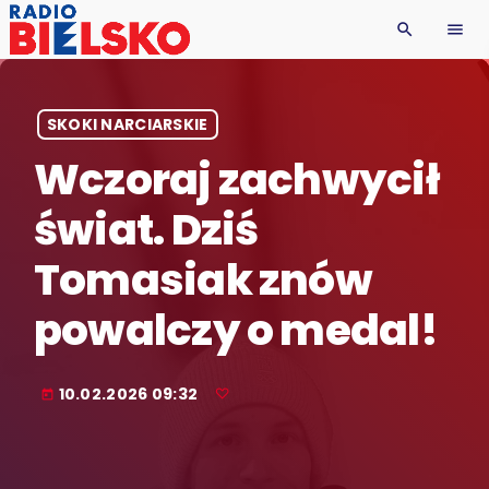
search
menu
SKOKI NARCIARSKIE
Wczoraj zachwycił
świat. Dziś
Tomasiak znów
powalczy o medal!
10.02.2026 09:32
today