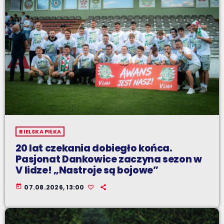
BIELSKA PIŁKA
20 lat czekania dobiegło końca.
Pasjonat Dankowice zaczyna sezon w
V lidze! „Nastroje są bojowe”
today
07.08.2026, 13:00