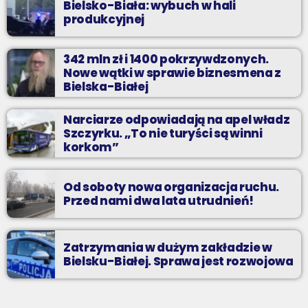
Bielsko-Biała: wybuch w hali
produkcyjnej
342 mln zł i 1400 pokrzywdzonych.
Nowe wątki w sprawie biznesmena z
Bielska-Białej
Narciarze odpowiadają na apel władz
Szczyrku. „To nie turyści są winni
korkom”
Od soboty nowa organizacja ruchu.
Przed nami dwa lata utrudnień!
Zatrzymania w dużym zakładzie w
Bielsku-Białej. Sprawa jest rozwojowa