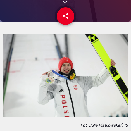
share
email
Fot. Julia Piatkowska/FIS