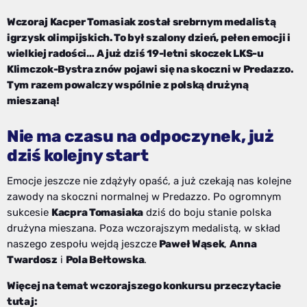
Wczoraj Kacper Tomasiak został srebrnym medalistą
igrzysk olimpijskich. To był szalony dzień, pełen emocji i
wielkiej radości… A już dziś 19-letni skoczek LKS-u
Klimczok-Bystra znów pojawi się na skoczni w Predazzo.
Tym razem powalczy wspólnie z polską drużyną
mieszaną!
Nie ma czasu na odpoczynek, już
dziś kolejny start
Emocje jeszcze nie zdążyły opaść, a już czekają nas kolejne
zawody na skoczni normalnej w Predazzo. Po ogromnym
sukcesie
Kacpra Tomasiaka
dziś do boju stanie polska
drużyna mieszana. Poza wczorajszym medalistą, w skład
naszego zespołu wejdą jeszcze
Paweł Wąsek
,
Anna
Twardosz
i
Pola Bełtowska
.
Więcej na temat wczorajszego konkursu przeczytacie
tutaj: