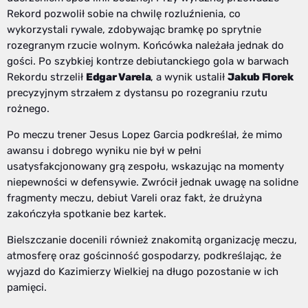
Rekord pozwolił sobie na chwilę rozluźnienia, co
wykorzystali rywale, zdobywając bramkę po sprytnie
rozegranym rzucie wolnym. Końcówka należała jednak do
gości. Po szybkiej kontrze debiutanckiego gola w barwach
Rekordu strzelił
Edgar Varela
, a wynik ustalił
Jakub Florek
precyzyjnym strzałem z dystansu po rozegraniu rzutu
rożnego.
Po meczu trener Jesus Lopez Garcia podkreślał, że mimo
awansu i dobrego wyniku nie był w pełni
usatysfakcjonowany grą zespołu, wskazując na momenty
niepewności w defensywie. Zwrócił jednak uwagę na solidne
fragmenty meczu, debiut Vareli oraz fakt, że drużyna
zakończyła spotkanie bez kartek.
Bielszczanie docenili również znakomitą organizację meczu,
atmosferę oraz gościnność gospodarzy, podkreślając, że
wyjazd do Kazimierzy Wielkiej na długo pozostanie w ich
pamięci.