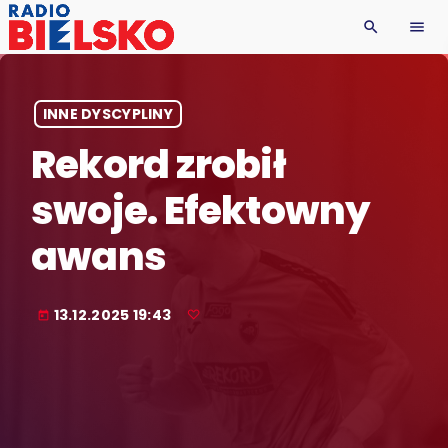
search
menu
INNE DYSCYPLINY
Rekord zrobił
swoje. Efektowny
awans
13.12.2025 19:43
today