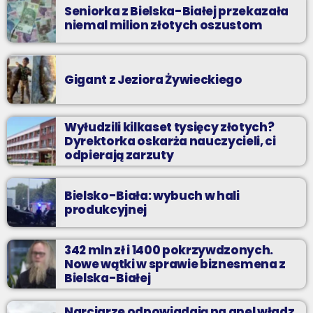
Seniorka z Bielska-Białej przekazała
niemal milion złotych oszustom
Gigant z Jeziora Żywieckiego
Wyłudzili kilkaset tysięcy złotych?
Dyrektorka oskarża nauczycieli, ci
odpierają zarzuty
Bielsko-Biała: wybuch w hali
produkcyjnej
342 mln zł i 1400 pokrzywdzonych.
Nowe wątki w sprawie biznesmena z
Bielska-Białej
Narciarze odpowiadają na apel władz