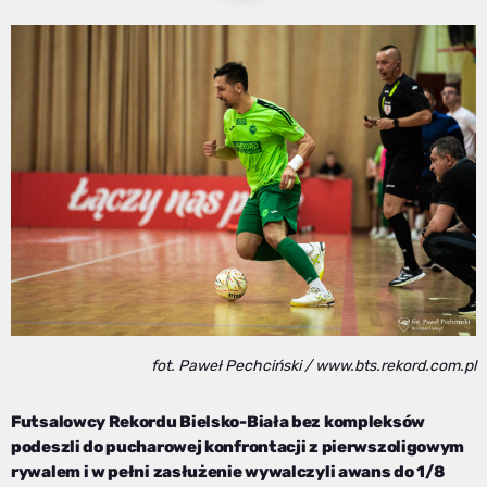
fot. Paweł Pechciński / www.bts.rekord.com.pl
Futsalowcy Rekordu Bielsko-Biała bez kompleksów
podeszli do pucharowej konfrontacji z pierwszoligowym
rywalem i w pełni zasłużenie wywalczyli awans do 1/8