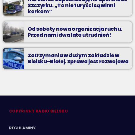
Szczyrku. „To nie turyści są winni
korkom”
Od soboty nowa organizacja ruchu.
Przed nami dwa lata utrudnień!
Zatrzymania w dużym zakładzie w
Bielsku-Białej. Sprawa jest rozwojowa
COPYRIGHT RADIO BIELSKO
REGULAMINY