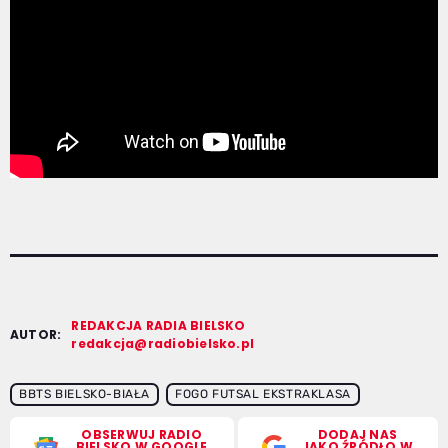
REDAKCJA RADIA BIELSKO
AUTOR:
redakcja@radiobielsko.pl
BBTS BIELSKO-BIAŁA
FOGO FUTSAL EKSTRAKLASA
OBSERWUJ RADIO
DODAJ NAS
BIELSKO W GOOGLE
JAKO ŹRÓDŁO W