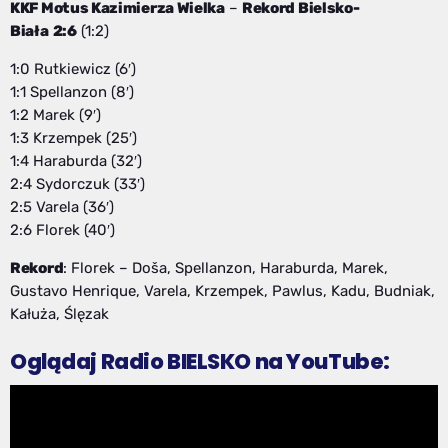
KKF Motus Kazimierza Wielka
–
Rekord Bielsko-
Biała
2:6
(1:2)
1:0 Rutkiewicz (6′)
1:1 Spellanzon (8′)
1:2 Marek (9′)
1:3 Krzempek (25′)
1:4 Haraburda (32′)
2:4 Sydorczuk (33′)
2:5 Varela (36′)
2:6 Florek (40′)
Rekord
: Florek – Doša, Spellanzon, Haraburda, Marek,
Gustavo Henrique, Varela, Krzempek, Pawlus, Kadu, Budniak,
Kałuża, Ślęzak
Oglądaj Radio BIELSKO na YouTube: