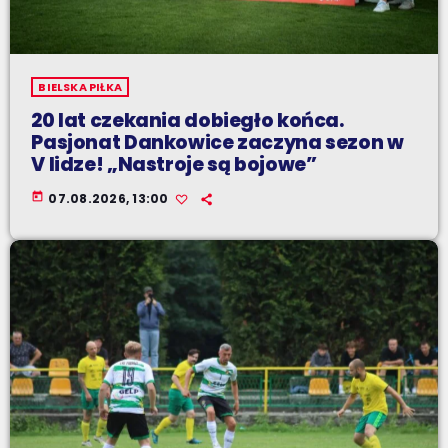
BIELSKA PIŁKA
20 lat czekania dobiegło końca.
Pasjonat Dankowice zaczyna sezon w
V lidze! „Nastroje są bojowe”
today
07.08.2026, 13:00