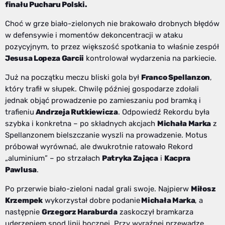
finału Pucharu Polski.
Choć w grze biało-zielonych nie brakowało drobnych błędów
w defensywie i momentów dekoncentracji w ataku
pozycyjnym, to przez większość spotkania to właśnie zespół
Jesusa Lopeza Garcii
kontrolował wydarzenia na parkiecie.
Już na początku meczu bliski gola był
Franco Spellanzon
,
który trafił w słupek. Chwilę później gospodarze zdołali
jednak objąć prowadzenie po zamieszaniu pod bramką i
trafieniu
Andrzeja Rutkiewicza
. Odpowiedź Rekordu była
szybka i konkretna – po składnych akcjach
Michała Marka
z
Spellanzonem bielszczanie wyszli na prowadzenie. Motus
próbował wyrównać, ale dwukrotnie ratowało Rekord
„aluminium” – po strzałach
Patryka Zająca
i
Kacpra
Pawlusa
.
Po przerwie biało-zieloni nadal grali swoje. Najpierw
Miłosz
Krzempek
wykorzystał dobre podanie
Michała Marka
, a
następnie
Grzegorz Haraburda
zaskoczył bramkarza
uderzeniem spod linii bocznej. Przy wyraźnej przewadze