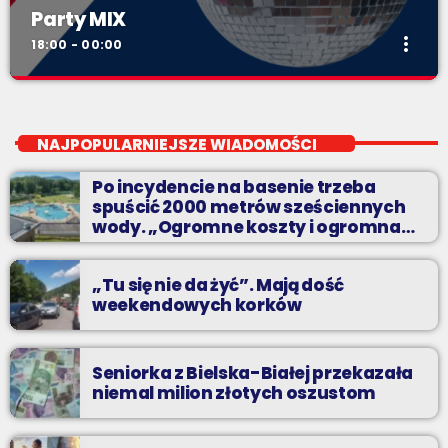
Party MIX
more_vert
18:00 - 00:00
Party MIX
close
soboty od 18
NAJPOPULARNIEJSZE WIADOMOŚCI
Planujesz domową prywatkę? Chcesz rozgrzać się przed
Po incydencie na basenie trzeba
sobotnią imprezą? Masz ochotę pobawić się ze znajomymi przy
spuścić 2000 metrów sześciennych
najlepszych dyskotekowych przebojach?
wody. „Ogromne koszty i ogromna
praca”
„Tu się nie da żyć”. Mają dość
weekendowych korków
Seniorka z Bielska-Białej przekazała
niemal milion złotych oszustom