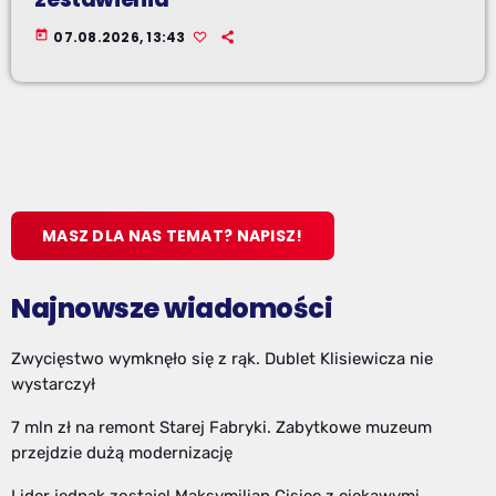
today
07.08.2026, 13:43
MASZ DLA NAS TEMAT? NAPISZ!
Najnowsze wiadomości
Zwycięstwo wymknęło się z rąk. Dublet Klisiewicza nie
wystarczył
7 mln zł na remont Starej Fabryki. Zabytkowe muzeum
przejdzie dużą modernizację
Lider jednak zostaje! Maksymilian Cisiec z ciekawymi