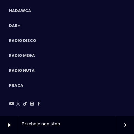
NADAWCA
DAB+
RADIO DISCO
RADIO MEGA
RADIO NUTA
PRACA
Przeboje non stop
play_arrow
keyboard_arrow_right