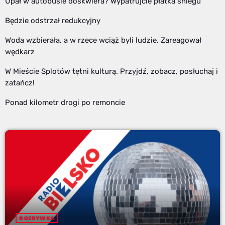
Upał w autobusie doskwiera? Wypatrujcie płatka śniegu
Będzie odstrzał redukcyjny
Woda wzbierała, a w rzece wciąż byli ludzie. Zareagował
wędkarz
W Mieście Splotów tętni kulturą. Przyjdź, zobacz, posłuchaj i
zatańcz!
Ponad kilometr drogi po remoncie
ROZRYWKA