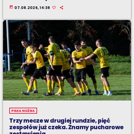
today
07.08.2026, 14:38
PIŁKA NOŻNA
Trzy mecze w drugiej rundzie, pięć
zespołów już czeka. Znamy pucharowe
zestawienia