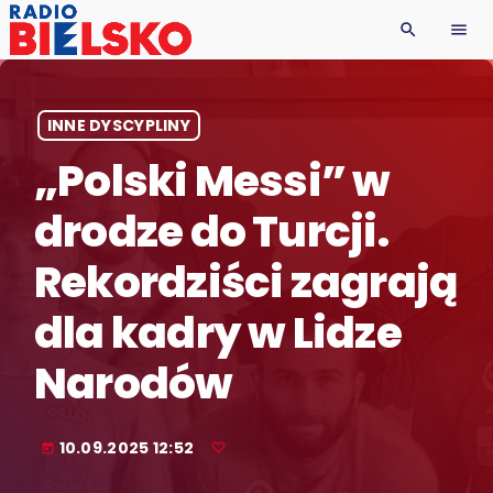
search
menu
INNE DYSCYPLINY
„Polski Messi” w
drodze do Turcji.
Rekordziści zagrają
dla kadry w Lidze
Narodów
10.09.2025 12:52
today