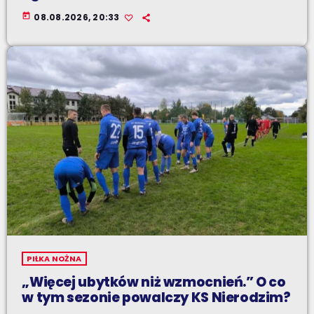
today
08.08.2026, 20:33
PIŁKA NOŻNA
„Więcej ubytków niż wzmocnień.” O co
w tym sezonie powalczy KS Nierodzim?