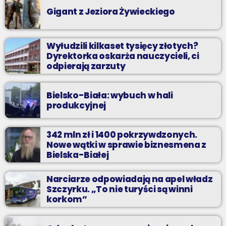
Gigant z Jeziora Żywieckiego
Wyłudzili kilkaset tysięcy złotych?
Dyrektorka oskarża nauczycieli, ci
odpierają zarzuty
Bielsko-Biała: wybuch w hali
produkcyjnej
342 mln zł i 1400 pokrzywdzonych.
Nowe wątki w sprawie biznesmena z
Bielska-Białej
Narciarze odpowiadają na apel władz
Szczyrku. „To nie turyści są winni
korkom”