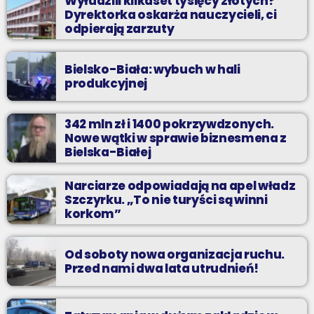
Wyłudzili kilkaset tysięcy złotych?
Dyrektorka oskarża nauczycieli, ci
odpierają zarzuty
Bielsko-Biała: wybuch w hali
produkcyjnej
342 mln zł i 1400 pokrzywdzonych.
Nowe wątki w sprawie biznesmena z
Bielska-Białej
Narciarze odpowiadają na apel władz
Szczyrku. „To nie turyści są winni
korkom”
Od soboty nowa organizacja ruchu.
Przed nami dwa lata utrudnień!