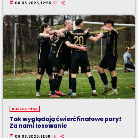
today
06.08.2026, 12:55
BIELSKA PIŁKA
Tak wyglądają ćwierćfinałowe pary!
Za nami losowanie
today
06.08.2026, 11:58