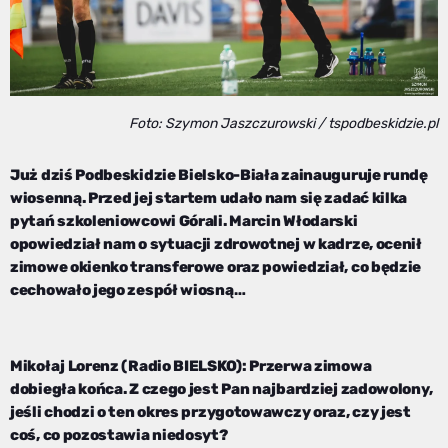
Foto: Szymon Jaszczurowski / tspodbeskidzie.pl
Już dziś Podbeskidzie Bielsko-Biała zainauguruje rundę
wiosenną. Przed jej startem udało nam się zadać kilka
pytań szkoleniowcowi Górali. Marcin Włodarski
opowiedział nam o sytuacji zdrowotnej w kadrze, ocenił
zimowe okienko transferowe oraz powiedział, co będzie
cechowało jego zespół wiosną…
Mikołaj Lorenz (Radio BIELSKO): Przerwa zimowa
dobiegła końca. Z czego jest Pan najbardziej zadowolony,
jeśli chodzi o ten okres przygotowawczy oraz, czy jest
coś, co pozostawia niedosyt?