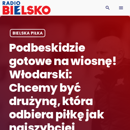
search
menu
BIELSKA PIŁKA
Podbeskidzie
gotowe na wiosnę!
Włodarski:
Chcemy być
drużyną, która
odbiera piłkę jak
najszybciej