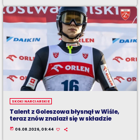
SKOKI NARCIARSKIE
Talent z Goleszowa błysnął w Wiśle,
teraz znów znalazł się w składzie
today
06.08.2026, 09:44