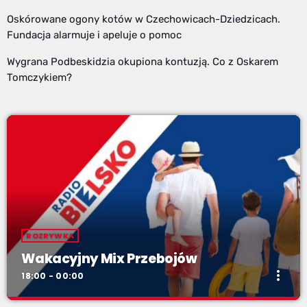
Oskórowane ogony kotów w Czechowicach-Dziedzicach.
Fundacja alarmuje i apeluje o pomoc
Wygrana Podbeskidzia okupiona kontuzją. Co z Oskarem
Tomczykiem?
ROZRYWKA
Wakacyjny Mix Przebojów
more_vert
18:00 - 00:00