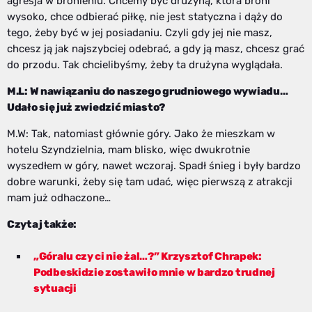
agresja w bronieniu. Chcemy być drużyną, która broni
wysoko, chce odbierać piłkę, nie jest statyczna i dąży do
tego, żeby być w jej posiadaniu. Czyli gdy jej nie masz,
chcesz ją jak najszybciej odebrać, a gdy ją masz, chcesz grać
do przodu. Tak chcielibyśmy, żeby ta drużyna wyglądała.
M.L: W nawiązaniu do naszego grudniowego wywiadu…
Udało się już zwiedzić miasto?
M.W: Tak, natomiast głównie góry. Jako że mieszkam w
hotelu Szyndzielnia, mam blisko, więc dwukrotnie
wyszedłem w góry, nawet wczoraj. Spadł śnieg i były bardzo
dobre warunki, żeby się tam udać, więc pierwszą z atrakcji
mam już odhaczone…
Czytaj także:
„Góralu czy ci nie żal…?” Krzysztof Chrapek:
Podbeskidzie zostawiło mnie w bardzo trudnej
sytuacji