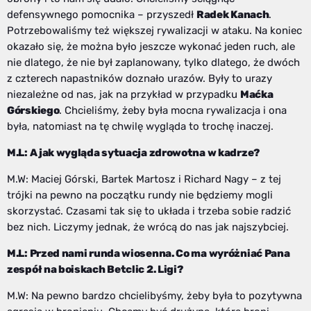
defensywnego pomocnika – przyszedł
Radek Kanach
.
Potrzebowaliśmy też większej rywalizacji w ataku. Na koniec
okazało się, że można było jeszcze wykonać jeden ruch, ale
nie dlatego, że nie był zaplanowany, tylko dlatego, że dwóch
z czterech napastników doznało urazów. Były to urazy
niezależne od nas, jak na przykład w przypadku
Maćka
Górskiego
. Chcieliśmy, żeby była mocna rywalizacja i ona
była, natomiast na tę chwilę wygląda to trochę inaczej.
M.L: A jak wygląda sytuacja zdrowotna w kadrze?
M.W: Maciej Górski, Bartek Martosz i Richard Nagy – z tej
trójki na pewno na początku rundy nie będziemy mogli
skorzystać. Czasami tak się to układa i trzeba sobie radzić
bez nich. Liczymy jednak, że wrócą do nas jak najszybciej.
M.L: Przed nami runda wiosenna. Co ma wyróżniać Pana
zespół na boiskach Betclic 2. Ligi?
M.W: Na pewno bardzo chcielibyśmy, żeby była to pozytywna