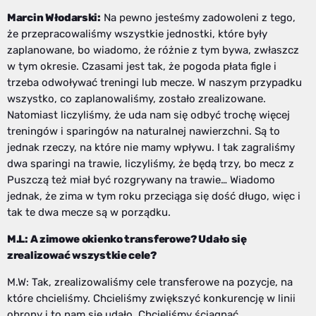
Marcin Włodarski:
Na pewno jesteśmy zadowoleni z tego,
że przepracowaliśmy wszystkie jednostki, które były
zaplanowane, bo wiadomo, że różnie z tym bywa, zwłaszcz
w tym okresie. Czasami jest tak, że pogoda płata figle i
trzeba odwoływać treningi lub mecze. W naszym przypadku
wszystko, co zaplanowaliśmy, zostało zrealizowane.
Natomiast liczyliśmy, że uda nam się odbyć trochę więcej
treningów i sparingów na naturalnej nawierzchni. Są to
jednak rzeczy, na które nie mamy wpływu. I tak zagraliśmy
dwa sparingi na trawie, liczyliśmy, że będą trzy, bo mecz z
Puszczą też miał być rozgrywany na trawie… Wiadomo
jednak, że zima w tym roku przeciąga się dość długo, więc i
tak te dwa mecze są w porządku.
M.L: A zimowe okienko transferowe? Udało się
zrealizować wszystkie cele?
M.W: Tak, zrealizowaliśmy cele transferowe na pozycje, na
które chcieliśmy. Chcieliśmy zwiększyć konkurencję w linii
obrony i to nam się udało. Chcieliśmy ściągnąć