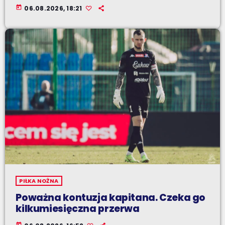
today
06.08.2026, 18:21
PIŁKA NOŻNA
Poważna kontuzja kapitana. Czeka go
kilkumiesięczna przerwa
today