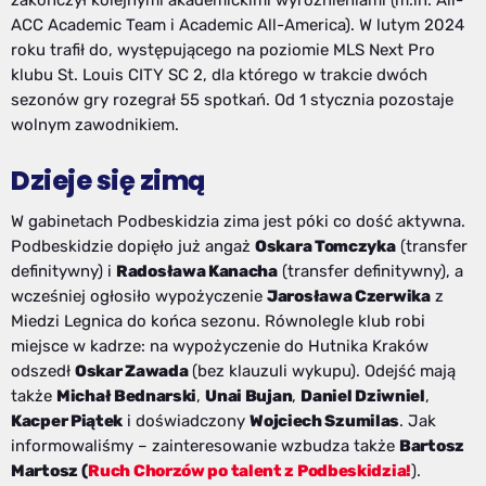
ACC Academic Team i Academic All-America). W lutym 2024
roku trafił do, występującego na poziomie
MLS Next Pro
klubu
St. Louis CITY SC 2, dla którego w trakcie dwóch
sezonów gry rozegrał 55 spotkań. Od 1 stycznia pozostaje
wolnym zawodnikiem.
Dzieje się zimą
W gabinetach Podbeskidzia zima jest póki co dość aktywna.
Podbeskidzie dopięło już angaż
Oskara Tomczyka
(transfer
definitywny) i
Radosława Kanacha
(transfer definitywny), a
wcześniej ogłosiło wypożyczenie
Jarosława Czerwika
z
Miedzi Legnica do końca sezonu. Równolegle klub robi
miejsce w kadrze: na wypożyczenie do Hutnika Kraków
odszedł
Oskar Zawada
(bez klauzuli wykupu). Odejść mają
także
Michał Bednarski
,
Unai Bujan
,
Daniel Dziwniel
,
Kacper Piątek
i doświadczony
Wojciech Szumilas
. Jak
informowaliśmy – zainteresowanie wzbudza także
Bartosz
Martosz (
Ruch Chorzów po talent z Podbeskidzia!
).