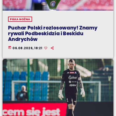
PIŁKA NOŻNA
Puchar Polski rozlosowany! Znamy
rywali Podbeskidzia i Beskidu
Andrychów
today
06.08.2026, 18:21