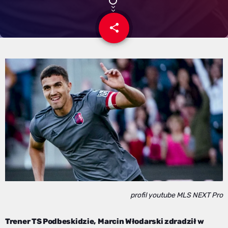
share
email
profil youtube MLS NEXT Pro
Trener TS Podbeskidzie,
Marcin Włodarski zdradził w