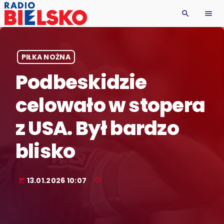
search
menu
PIŁKA NOŻNA
Podbeskidzie
celowało w stopera
z USA. Był bardzo
blisko
13.01.2026 10:07
today