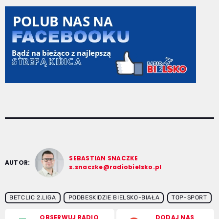
SEBASTIAN SNACZKE
AUTOR:
s.snaczke@radiobielsko.pl
BETCLIC 2.LIGA
PODBESKIDZIE BIELSKO-BIAŁA
TOP-SPORT
OBSERWUJ RADIO
DODAJ NAS