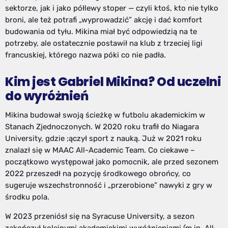
sektorze, jak i jako półlewy stoper — czyli ktoś, kto nie tylko
broni, ale też potrafi „wyprowadzić” akcję i dać komfort
budowania od tyłu. Mikina miał być odpowiedzią na te
potrzeby, ale ostatecznie postawił na klub z trzeciej ligi
francuskiej, którego nazwa póki co nie padła.
Kim jest Gabriel Mikina? Od uczelni
do wyróżnień
Mikina budował swoją ścieżkę w futbolu akademickim w
Stanach Zjednoczonych. W 2020 roku trafił do Niagara
University, gdzie ;ączył sport z nauką. Już w 2021 roku
znalazł się w MAAC All-Academic Team. Co ciekawe –
początkowo występował jako pomocnik, ale przed sezonem
2022 przeszedł na pozycję środkowego obrońcy, co
sugeruje wszechstronność i „przerobione” nawyki z gry w
środku pola.
W 2023 przeniósł się na Syracuse University, a sezon
zakończył kolejnymi akademickimi wyróżnieniami (m.in. All-