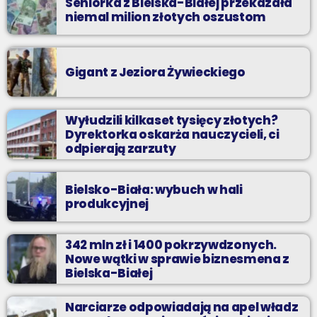
Seniorka z Bielska-Białej przekazała
niemal milion złotych oszustom
Gigant z Jeziora Żywieckiego
Wyłudzili kilkaset tysięcy złotych?
Dyrektorka oskarża nauczycieli, ci
odpierają zarzuty
Bielsko-Biała: wybuch w hali
produkcyjnej
342 mln zł i 1400 pokrzywdzonych.
Nowe wątki w sprawie biznesmena z
Bielska-Białej
Narciarze odpowiadają na apel władz