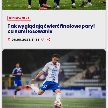
BIELSKA PIŁKA
Tak wyglądają ćwierćfinałowe pary!
Za nami losowanie
today
06.08.2026, 11:58