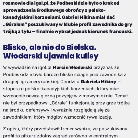
rozmowie dla igol.pl, że Podbeskidzie było o krok od
sprowadzenia środkowego obrońcy z polsko-
kanadyjskimi korzeniami. Gabriel Mikina miał dać
„Góralom” poszukiwany w klubie profil zawodnika do gry
trójką z tyłu — finalnie wybrał jednak kierunek francuski.
Blisko, ale nie do Bielska.
Włodarski ujawnia kulisy
W wywiadzie na igol.pl
Marcin Włodarski
przyznał, że
Podbeskidzie było bardzo blisko ściągnięcia zawodnika z
drugiej ligi amerykańskiej. Chodzi o
Gabriela Mikinę
—
stopera o polsko-kanadyjskich korzeniach, który miał
wzmocnić newralgiczną pozycję w zimowym oknie. Temat
nie był przypadkowy: „Górale” funkcjonują przy grze trójką
na środku defensywy i wyraźnie rozglądają się za
zawodnikiem, który mógłby wzmocnić rywalizację.
Z opisu, który przedstawił trener wynika, że poszukiwany
profil to piłkarz zdolny zagrać zarówno w centralnym