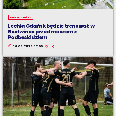
BIELSKA PIŁKA
Lechia Gdańsk będzie trenować w
Bestwince przed meczem z
Podbeskidziem
today
06.08.2026, 12:55