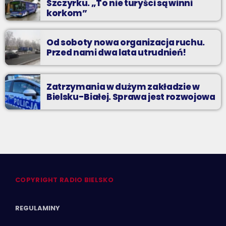
Szczyrku. „To nie turyści są winni
korkom”
Od soboty nowa organizacja ruchu.
Przed nami dwa lata utrudnień!
Zatrzymania w dużym zakładzie w
Bielsku-Białej. Sprawa jest rozwojowa
COPYRIGHT RADIO BIELSKO
REGULAMINY