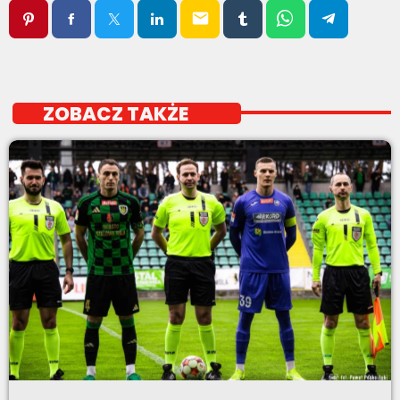
email
ZOBACZ TAKŻE