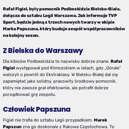
Rafał Figiel, były pomocnik Podbeskidzia Bielsko-Biała,
dołącza do sztabu Legii Warszawa. Jak informuje TVP
Sport, będzie jedną z trzech nowych twarzy w ekipie
Marka Papszuna, który buduje zespół współpracowników
na kolejny sezon.
Z Bielska do Warszawy
Dla kibiców Podbeskidzia to nazwisko dobrze znane.
Rafał
Figiel
występował pod Klimczokiem w latach, gdy „Górale”
walczyli o powrót do Ekstraklasy. W Bielsku-Białej dał się
zapamiętać jako solidny, pracowity środkowy pomocnik,
który nie zawsze grał efektownie, ale potrafił dobrze
porządkować grę zespołu.
Człowiek Papszuna
Figiel nie trafia do sztabu Legii przypadkiem.
Marek
Papszun
zna go doskonale z Rakowa Częstochowa. To