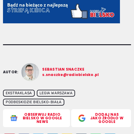
SEBASTIAN SNACZKE
AUTOR:
s.snaczke@radiobielsko.pl
EKSTRAKLASA
LEGIA WARSZAWA
PODBESKIDZIE BIELSKO-BIAŁA
OBSERWUJ RADIO
DODAJ NAS
BIELSKO W GOOGLE
JAKO ŹRÓDŁO W
NEWS
GOOGLE