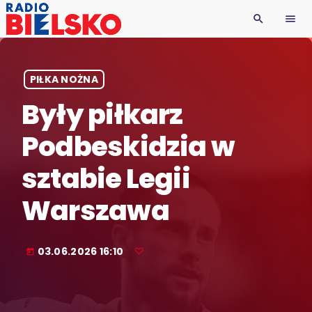
search
menu
PIŁKA NOŻNA
Były piłkarz
Podbeskidzia w
sztabie Legii
Warszawa
03.06.2026 16:10
today