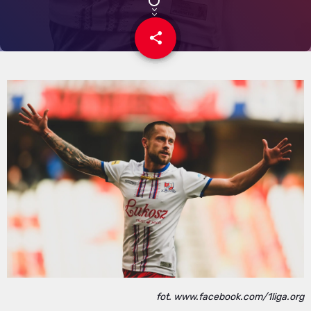
share
email
fot. www.facebook.com/1liga.org