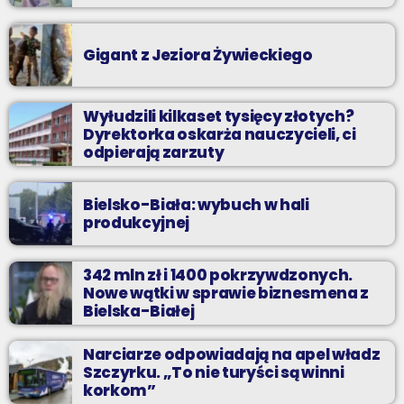
Gigant z Jeziora Żywieckiego
Wyłudzili kilkaset tysięcy złotych?
Dyrektorka oskarża nauczycieli, ci
odpierają zarzuty
Bielsko-Biała: wybuch w hali
produkcyjnej
342 mln zł i 1400 pokrzywdzonych.
Nowe wątki w sprawie biznesmena z
Bielska-Białej
Narciarze odpowiadają na apel władz
Szczyrku. „To nie turyści są winni
korkom”