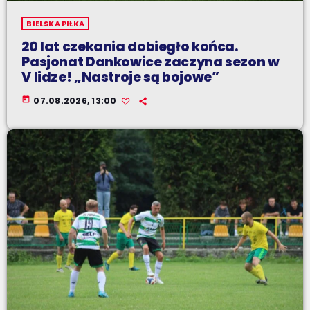
BIELSKA PIŁKA
20 lat czekania dobiegło końca.
Pasjonat Dankowice zaczyna sezon w
V lidze! „Nastroje są bojowe”
today
07.08.2026, 13:00