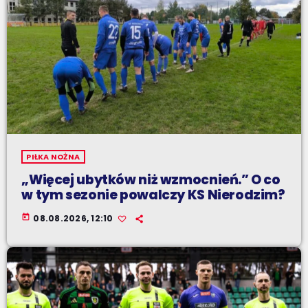
PIŁKA NOŻNA
„Więcej ubytków niż wzmocnień.” O co
w tym sezonie powalczy KS Nierodzim?
today
08.08.2026, 12:10