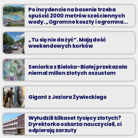
perełki.
Po incydencie na basenie trzeba
spuścić 2000 metrów sześciennych
wody. „Ogromne koszty i ogromna
praca”
„Tu się nie da żyć”. Mają dość
weekendowych korków
Seniorka z Bielska-Białej przekazała
niemal milion złotych oszustom
Gigant z Jeziora Żywieckiego
Wyłudzili kilkaset tysięcy złotych?
Dyrektorka oskarża nauczycieli, ci
odpierają zarzuty