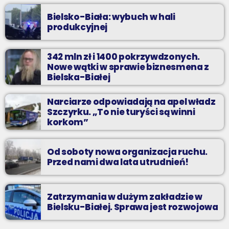
Bielsko-Biała: wybuch w hali
produkcyjnej
342 mln zł i 1400 pokrzywdzonych.
Nowe wątki w sprawie biznesmena z
Bielska-Białej
Narciarze odpowiadają na apel władz
Szczyrku. „To nie turyści są winni
korkom”
Od soboty nowa organizacja ruchu.
Przed nami dwa lata utrudnień!
Zatrzymania w dużym zakładzie w
Bielsku-Białej. Sprawa jest rozwojowa