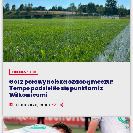
BIELSKA PIŁKA
Gol z połowy boiska ozdobą meczu!
Tempo podzieliło się punktami z
Wilkowicami
today
09.08.2026, 19:40