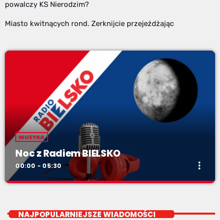
powalczy KS Nierodzim?
Miasto kwitnących rond. Zerknijcie przejeżdżając
MUZYKA
Noc z Radiem BIELSKO
more_vert
00:00 - 05:30
Noc z Radiem BIELSKO
close
Nocą, kiedy wszyscy śpią - my gramy dalej. I to właśnie nocą
NAJPOPULARNIEJSZE WIADOMOŚCI
można "upolować" na naszej antenie prawdziwe muzyczne