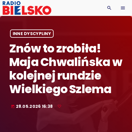
search
menu
INNE DYSCYPLINY
Znów to zrobiła!
Maja Chwalińska w
kolejnej rundzie
Wielkiego Szlema
28.05.2026 16:38
today