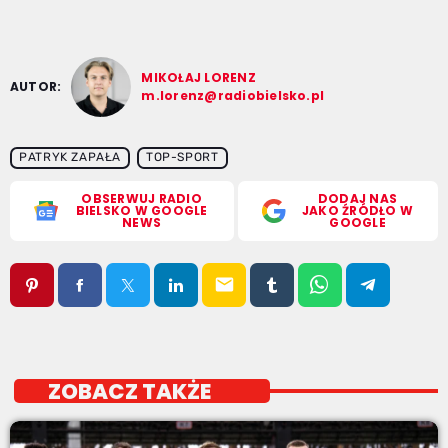
MIKOŁAJ LORENZ
AUTOR:
m.lorenz@radiobielsko.pl
PATRYK ZAPAŁA
TOP-SPORT
OBSERWUJ RADIO
DODAJ NAS
BIELSKO W GOOGLE
JAKO ŹRÓDŁO W
NEWS
GOOGLE
email
ZOBACZ TAKŻE