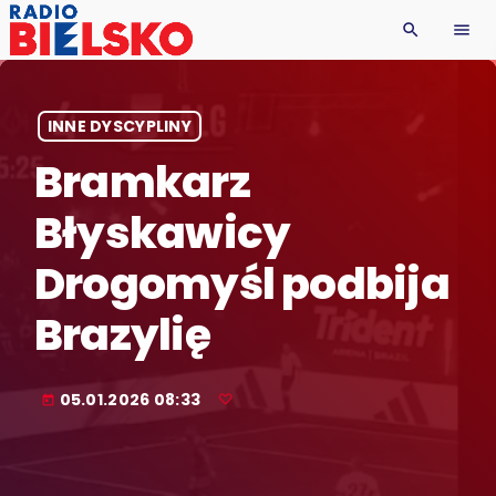
search
menu
INNE DYSCYPLINY
Bramkarz
Błyskawicy
Drogomyśl podbija
Brazylię
05.01.2026 08:33
today