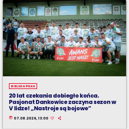
BIELSKA PIŁKA
20 lat czekania dobiegło końca.
Pasjonat Dankowice zaczyna sezon w
V lidze! „Nastroje są bojowe”
today
07.08.2026, 13:00