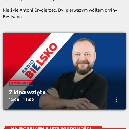
Nie żyje Antoni Grygierzec. Był pierwszym wójtem gminy
Bestwina
ROZRYWKA
Z kina wzięte
more_vert
13:00 - 14:00
Z kina wzięte
close
Soboty od 13 do 14
NAJPOPULARNIEJSZE WIADOMOŚCI