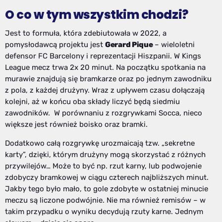
O co w tym wszystkim chodzi?
Jest to formuła, która zdebiutowała w 2022, a
pomysłodawcą projektu jest
Gerard Pique
– wieloletni
defensor FC Barcelony i reprezentacji Hiszpanii. W Kings
League mecz trwa 2x 20 minut. Na początku spotkania na
murawie znajdują się bramkarze oraz po jednym zawodniku
z pola, z każdej drużyny. Wraz z upływem czasu dołączają
kolejni, aż w końcu oba składy liczyć będą siedmiu
zawodników. W porównaniu z rozgrywkami Socca, nieco
większe jest również boisko oraz bramki.
Dodatkowo całą rozgrywkę urozmaicają tzw. „sekretne
karty”, dzięki, którym drużyny mogą skorzystać z różnych
przywilejów… Może to być np. rzut karny, lub podwojenie
zdobyczy bramkowej w ciągu czterech najbliższych minut.
Jakby tego było mało, to gole zdobyte w ostatniej minucie
meczu są liczone podwójnie. Nie ma również remisów – w
takim przypadku o wyniku decydują rzuty karne. Jednym