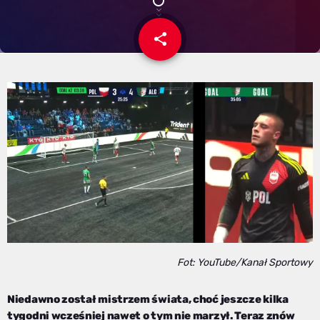
share
email
Fot: YouTube/Kanał Sportowy
Niedawno został mistrzem świata, choć jeszcze kilka
tygodni wcześniej nawet o tym nie marzył. Teraz znów