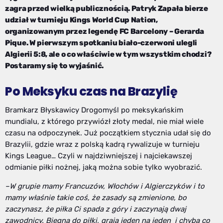
zagra przed wielką publicznością. Patryk Zapała bierze
udział w turnieju Kings World Cup Nation,
organizowanym przez legendę FC Barcelony – Gerarda
Pique. W pierwszym spotkaniu biało-czerwoni ulegli
Algierii 5:8, ale o co właściwie w tym wszystkim chodzi?
Postaramy się to wyjaśnić.
Po Meksyku czas na Brazylię
Bramkarz Błyskawicy Drogomyśl po meksykańskim
mundialu, z którego przywiózł złoty medal, nie miał wiele
czasu na odpoczynek. Już początkiem stycznia udał się do
Brazylii, gdzie wraz z polską kadrą rywalizuje w turnieju
Kings League… Czyli w najdziwniejszej i najciekawszej
odmianie piłki nożnej, jaką można sobie tylko wyobrazić.
–
W grupie mamy
Francuzów, Włochów i Algierczyków i to
mamy właśnie takie coś, że zasady są zmienione, bo
zaczynasz, że piłka Ci spada z góry i zaczynają dwaj
zawodnicy. Biegną do piłki, grają jeden na jeden i chyba co