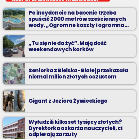
Z Kina Wzięte to audycja w której film występuje roli głównej.
Po incydencie na basenie trzeba
spuścić 2000 metrów sześciennych
wody. „Ogromne koszty i ogromna
praca”
„Tu się nie da żyć”. Mają dość
weekendowych korków
Seniorka z Bielska-Białej przekazała
niemal milion złotych oszustom
Gigant z Jeziora Żywieckiego
Wyłudzili kilkaset tysięcy złotych?
Dyrektorka oskarża nauczycieli, ci
odpierają zarzuty