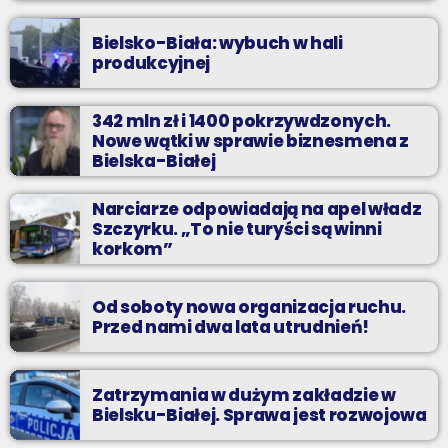
Bielsko-Biała: wybuch w hali
produkcyjnej
342 mln zł i 1400 pokrzywdzonych.
Nowe wątki w sprawie biznesmena z
Bielska-Białej
Narciarze odpowiadają na apel władz
Szczyrku. „To nie turyści są winni
korkom”
Od soboty nowa organizacja ruchu.
Przed nami dwa lata utrudnień!
Zatrzymania w dużym zakładzie w
Bielsku-Białej. Sprawa jest rozwojowa