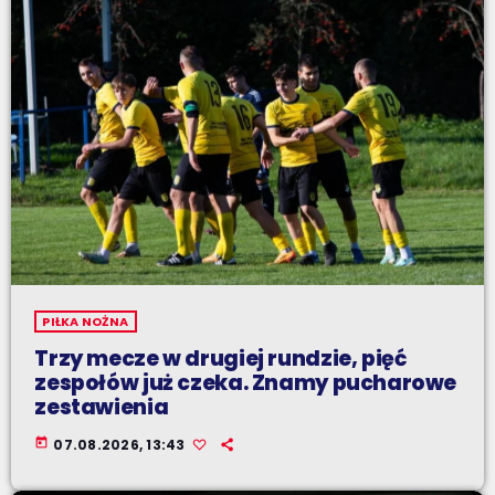
PIŁKA NOŻNA
Trzy mecze w drugiej rundzie, pięć
zespołów już czeka. Znamy pucharowe
zestawienia
today
07.08.2026, 13:43