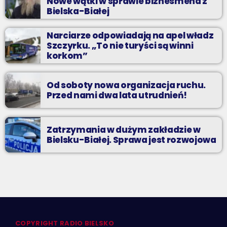
Nowe wątki w sprawie biznesmena z
Bielska-Białej
Narciarze odpowiadają na apel władz
Szczyrku. „To nie turyści są winni
korkom”
Od soboty nowa organizacja ruchu.
Przed nami dwa lata utrudnień!
Zatrzymania w dużym zakładzie w
Bielsku-Białej. Sprawa jest rozwojowa
COPYRIGHT RADIO BIELSKO