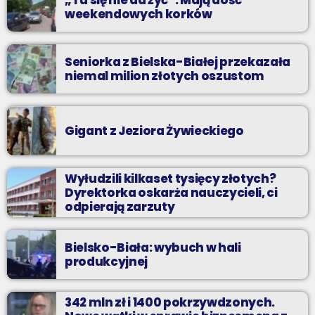
„Tu się nie da żyć”. Mają dość
weekendowych korków
Seniorka z Bielska-Białej przekazała
niemal milion złotych oszustom
Gigant z Jeziora Żywieckiego
Wyłudzili kilkaset tysięcy złotych?
Dyrektorka oskarża nauczycieli, ci
odpierają zarzuty
Bielsko-Biała: wybuch w hali
produkcyjnej
342 mln zł i 1400 pokrzywdzonych.