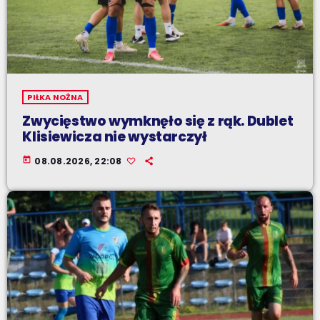
PIŁKA NOŻNA
Zwycięstwo wymknęło się z rąk. Dublet
Klisiewicza nie wystarczył
today
08.08.2026, 22:08