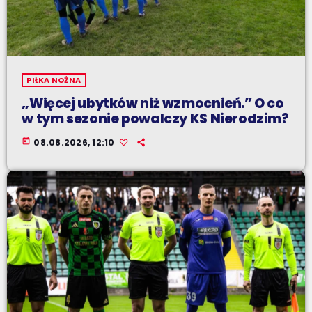
PIŁKA NOŻNA
„Więcej ubytków niż wzmocnień.” O co
w tym sezonie powalczy KS Nierodzim?
today
08.08.2026, 12:10