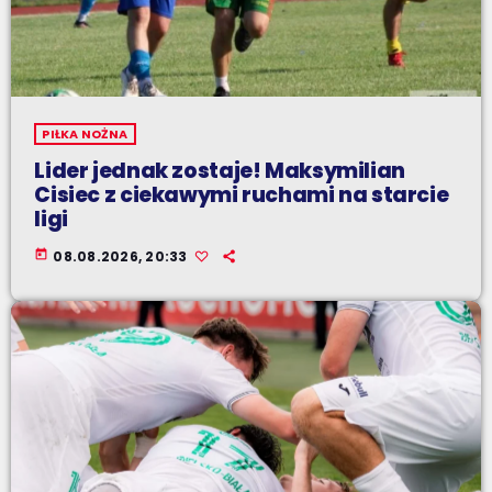
PIŁKA NOŻNA
Lider jednak zostaje! Maksymilian
Cisiec z ciekawymi ruchami na starcie
ligi
today
08.08.2026, 20:33