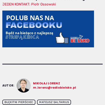
JEDEN KONTAKT: Piotr Ossowski
MIKOŁAJ LORENZ
AUTOR:
m.lorenz@radiobielsko.pl
BŁĘKITNI PIERŚCIEC
MATEUSZ SALTARIUS