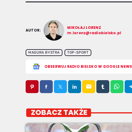
MIKOŁAJ LORENZ
AUTOR:
m.lorenz@radiobielsko.pl
MAGURA BYSTRA
TOP-SPORT
OBSERWUJ RADIO BIELSKO W GOOGLE NEW
email
ZOBACZ TAKŻE