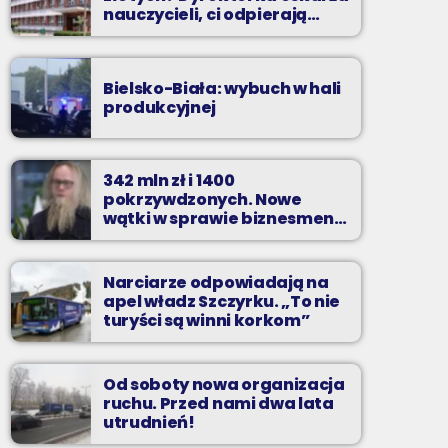
nauczycieli, ci odpierają
zarzuty
Bielsko-Biała: wybuch w hali
produkcyjnej
342 mln zł i 1400
pokrzywdzonych. Nowe
wątki w sprawie biznesmena
z Bielska-Białej
Narciarze odpowiadają na
apel władz Szczyrku. „To nie
turyści są winni korkom”
Od soboty nowa organizacja
ruchu. Przed nami dwa lata
utrudnień!