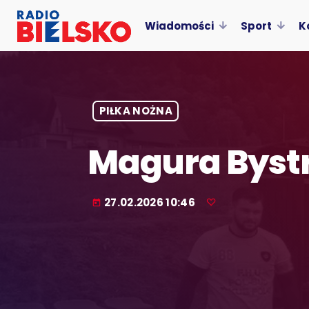
Wiadomości
Sport
K
PIŁKA NOŻNA
Magura Bystr
27.02.2026 10:46
today