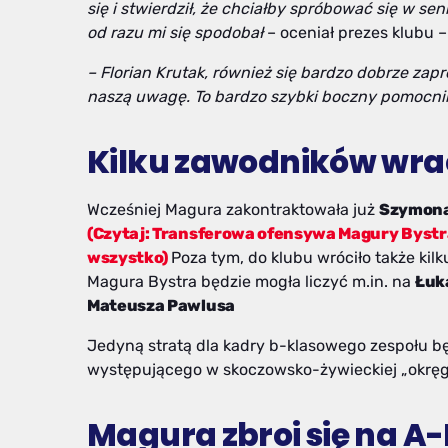
się i stwierdził, że chciałby spróbować się w se
od razu mi się spodobał
– oceniał prezes klubu –
– Florian Krutak, również się bardzo dobrze za
naszą uwagę. To bardzo szybki boczny pomocni
Kilku zawodników wra
Wcześniej Magura zakontraktowała już
Szymona
(Czytaj: Transferowa ofensywa Magury Bystra
wszystko)
Poza tym, do klubu wróciło także ki
Magura Bystra będzie mogła liczyć m.in. na
Łuk
Mateusza Pawlusa
Jedyną stratą dla kadry b-klasowego zespołu b
występującego w skoczowsko-żywieckiej „okręg
Magura zbroi się na A