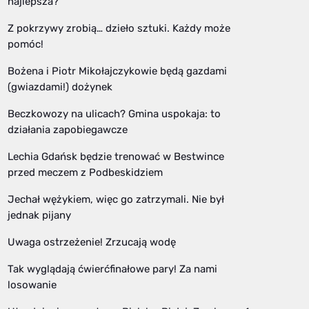
najlepsza?
Z pokrzywy zrobią… dzieło sztuki. Każdy może
pomóc!
Bożena i Piotr Mikołajczykowie będą gazdami
(gwiazdami!) dożynek
Beczkowozy na ulicach? Gmina uspokaja: to
działania zapobiegawcze
Lechia Gdańsk będzie trenować w Bestwince
przed meczem z Podbeskidziem
Jechał wężykiem, więc go zatrzymali. Nie był
jednak pijany
Uwaga ostrzeżenie! Zrzucają wodę
Tak wyglądają ćwierćfinałowe pary! Za nami
losowanie