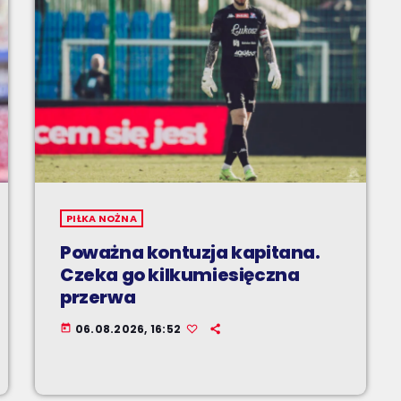
PIŁKA NOŻNA
Poważna kontuzja kapitana.
Czeka go kilkumiesięczna
przerwa
06.08.2026, 16:52
today