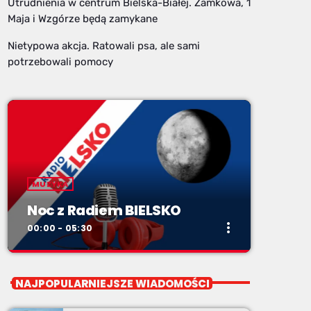
Utrudnienia w centrum Bielska-Białej. Zamkowa, 1
Maja i Wzgórze będą zamykane
Nietypowa akcja. Ratowali psa, ale sami
potrzebowali pomocy
MUZYKA
Noc z Radiem BIELSKO
more_vert
00:00 - 05:30
close
Noc z Radiem BIELSKO
NAJPOPULARNIEJSZE WIADOMOŚCI
Nocą, kiedy wszyscy śpią - my gramy dalej. I