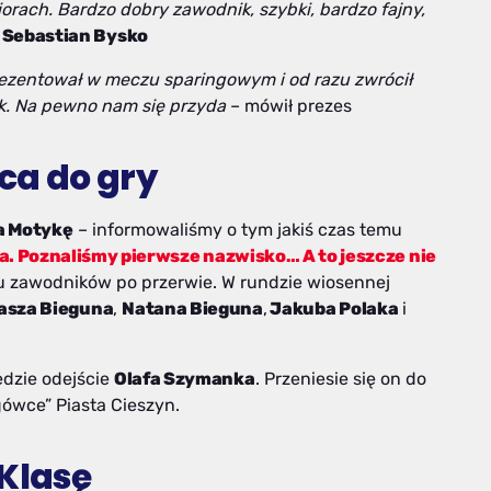
niorach. Bardzo dobry zawodnik, szybki, bardzo fajny,
Sebastian Bysko
prezentował w meczu sparingowym i od razu zwrócił
k. Na pewno nam się przyda
– mówił prezes
ca do gry
 Motykę
– informowaliśmy o tym jakiś czas temu
. Poznaliśmy pierwsze nazwisko… A to jeszcze nie
lku zawodników po przerwie. W rundzie wiosennej
asza Bieguna
,
Natana Bieguna
,
Jakuba Polaka
i
ędzie odejście
Olafa Szymanka
. Przeniesie się on do
ówce” Piasta Cieszyn.
-Klasę