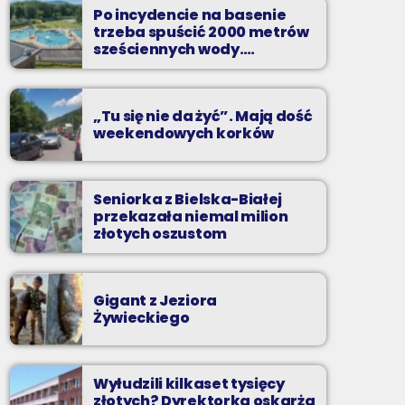
to właśnie nocą można "upolować" na naszej
Po incydencie na basenie
antenie prawdziwe muzyczne perełki.
trzeba spuścić 2000 metrów
sześciennych wody.
„Ogromne koszty i ogromna
praca”
„Tu się nie da żyć”. Mają dość
weekendowych korków
Seniorka z Bielska-Białej
przekazała niemal milion
złotych oszustom
Gigant z Jeziora
Żywieckiego
Wyłudzili kilkaset tysięcy
złotych? Dyrektorka oskarża