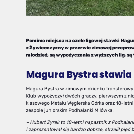
Pomimo miejsca na czele ligowej stawki Magu
z Żywiecczyzny w przerwie zimowej przeprowa
młodzież, są wypożyczenia z wyższych lig, są
Magura Bystra stawia
Magura Bystra w zimowym okienku transferowy
Klub wypożyczył dwóch graczy, pierwszym z nic
klasowego Metalu Węgierska Górka oraz 18-letn
zespole juniorskim Podhalanki Milówka.
– Hubert Żyrek to 18-letni napastnik z Podhalan
i zaprezentował się bardzo dobrze, strzelił pięć