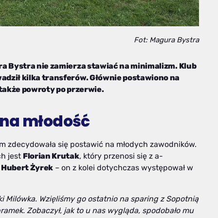
Fot: Magura Bystra
ra Bystra nie zamierza stawiać na minimalizm. Klub
dził kilka transferów. Głównie postawiono na
 także powroty po przerwie.
 na młodość
m zdecydowała się postawić na młodych zawodników.
h jest
Florian Krutak
, który przenosi się z a-
i
Hubert Żyrek
– on z kolei dotychczas występował w
ki Milówka. Wzięliśmy go ostatnio na sparing z Sopotnią
 bramek. Zobaczył, jak to u nas wygląda, spodobało mu