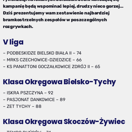
kampanię będą wspominać lepiej, drudzy nieco gorzej…
Dziś prezentujemy wam zestawienie najbardziej
bramkostrzelnych zespołów w poszczególnych
rozgrywkach.
V liga
– PODBESKIDZE BIELSKO BIAŁA II – 74
– MRKS CZECHOWICE-DZIEDZICE – 66
– KS PANATTONI GOCZAŁKOWICE ZDRÓJ II – 65
Klasa Okręgowa Bielsko-Tychy
– ISKRA PSZCZYNA – 92
– PASJONAT DANKOWICE – 89
– ZET TYCHY – 88
Klasa Okręgowa Skoczów-Żywiec