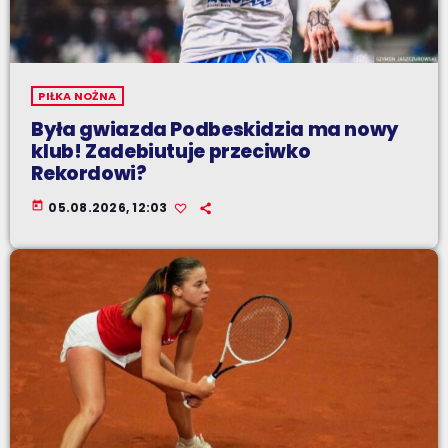
PIŁKA NOŻNA
Była gwiazda Podbeskidzia ma nowy
klub! Zadebiutuje przeciwko
Rekordowi?
today
05.08.2026, 12:03