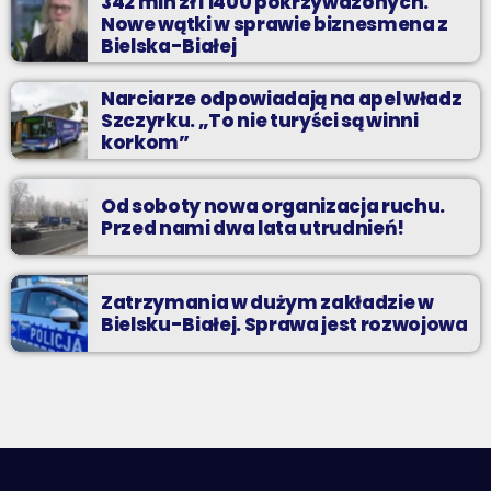
342 mln zł i 1400 pokrzywdzonych.
Nowe wątki w sprawie biznesmena z
Bielska-Białej
Narciarze odpowiadają na apel władz
Szczyrku. „To nie turyści są winni
korkom”
Od soboty nowa organizacja ruchu.
Przed nami dwa lata utrudnień!
Zatrzymania w dużym zakładzie w
Bielsku-Białej. Sprawa jest rozwojowa