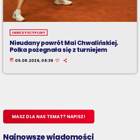
INNE DYSCYPLINY
Nieudany powrót Mai Chwalińskiej.
Polka pożegnała się z turniejem
today
05.08.2026, 08:39
MASZ DLA NAS TEMAT? NAPISZ!
Najnowsze wiadomości