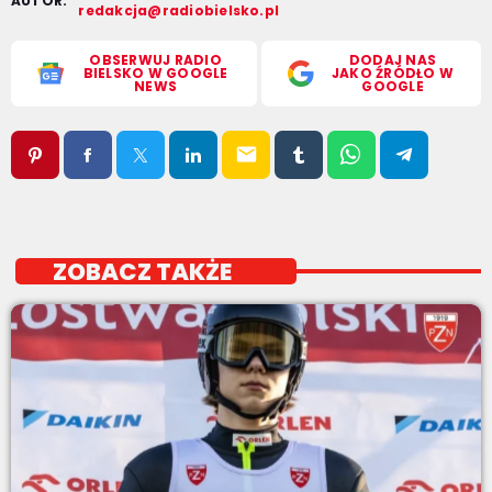
AUTOR:
redakcja@radiobielsko.pl
OBSERWUJ RADIO
DODAJ NAS
BIELSKO W GOOGLE
JAKO ŹRÓDŁO W
NEWS
GOOGLE
email
ZOBACZ TAKŻE