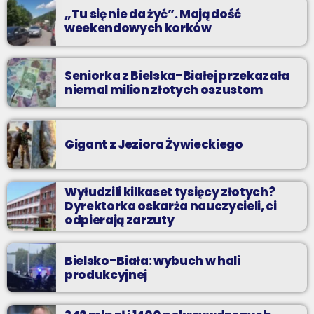
„Tu się nie da żyć”. Mają dość
weekendowych korków
Seniorka z Bielska-Białej przekazała
niemal milion złotych oszustom
Gigant z Jeziora Żywieckiego
Wyłudzili kilkaset tysięcy złotych?
Dyrektorka oskarża nauczycieli, ci
odpierają zarzuty
Bielsko-Biała: wybuch w hali
produkcyjnej