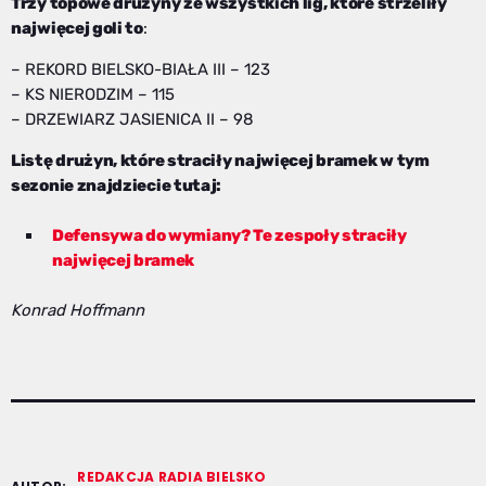
Trzy topowe drużyny ze wszystkich lig, które strzeliły
najwięcej goli to
:
– REKORD BIELSKO-BIAŁA III – 123
– KS NIERODZIM – 115
– DRZEWIARZ JASIENICA II – 98
Listę drużyn, które straciły najwięcej bramek w tym
sezonie znajdziecie tutaj:
Defensywa do wymiany? Te zespoły straciły
najwięcej bramek
Konrad Hoffmann
REDAKCJA RADIA BIELSKO