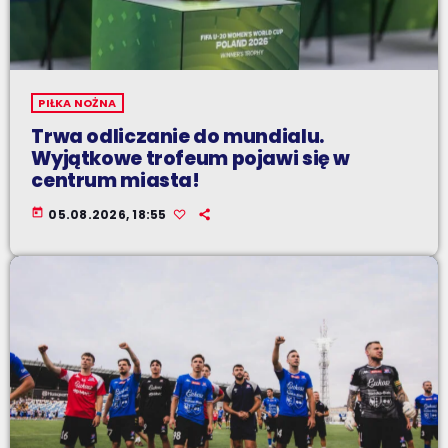
PIŁKA NOŻNA
Trwa odliczanie do mundialu.
Wyjątkowe trofeum pojawi się w
centrum miasta!
today
05.08.2026, 18:55