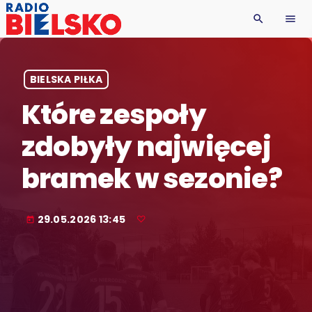
search
menu
BIELSKA PIŁKA
Które zespoły
zdobyły najwięcej
bramek w sezonie?
29.05.2026 13:45
today