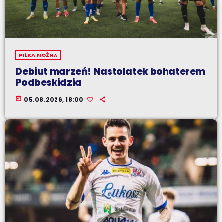
PIŁKA NOŻNA
Debiut marzeń! Nastolatek bohaterem
Podbeskidzia
today
05.08.2026, 18:00