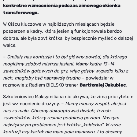
konkretne wzmocnienia podczas zimowego okienka
transferowego.
W Ciścu kluczowe w najbliższych miesiącach będzie
poszerzenie kadry, która jesienią funkcjonowała bardzo
dobrze, ale była zbyt krótka, by bezpiecznie myśleć o dalszej
walce.
–
Omijały nas kontuzje i to był główny powód, dla którego
mogliśmy zdobyć mistrza jesieni. Mamy kadrę 13–14
zawodników gotowych do gry, więc gdyby wypadło kilku z
nich, mogłoby być naprawdę trudno
– powiedział w
rozmowie z Radiem BIELSKO trener
Bartłomiej Jakubiec
.
Szkoleniowiec Maksymiliana nie ukrywa, że zimą priorytetem
jest wzmocnienie drużyny. –
Mamy mocny zespół, ale jest
nas za mało. Chcemy dokooptować dwóch, trzech
zawodników, którzy realnie podniosą poziom. Naszym
największym problemem jest krótka „kołderka”. W razie
kontuzji czy kartek nie mam pola manewru. I to chcemy