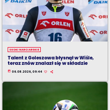
SKOKI NARCIARSKIE
Talent z Goleszowa błysnął w Wiśle,
teraz znów znalazł się w składzie
today
06.08.2026, 09:44