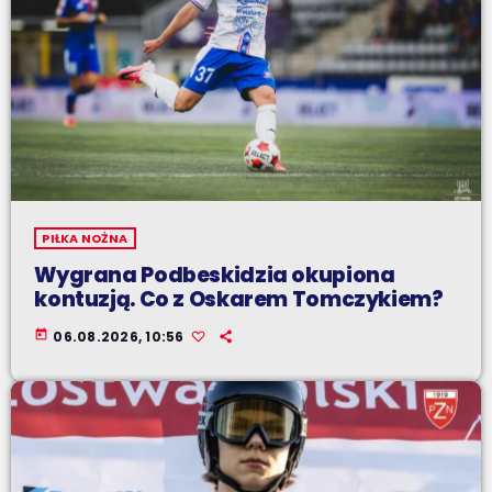
PIŁKA NOŻNA
Wygrana Podbeskidzia okupiona
kontuzją. Co z Oskarem Tomczykiem?
today
06.08.2026, 10:56