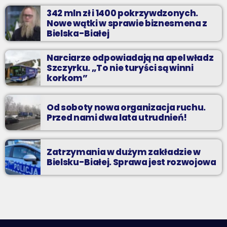
342 mln zł i 1400 pokrzywdzonych.
Nowe wątki w sprawie biznesmena z
Bielska-Białej
Narciarze odpowiadają na apel władz
Szczyrku. „To nie turyści są winni
korkom”
Od soboty nowa organizacja ruchu.
Przed nami dwa lata utrudnień!
Zatrzymania w dużym zakładzie w
Bielsku-Białej. Sprawa jest rozwojowa