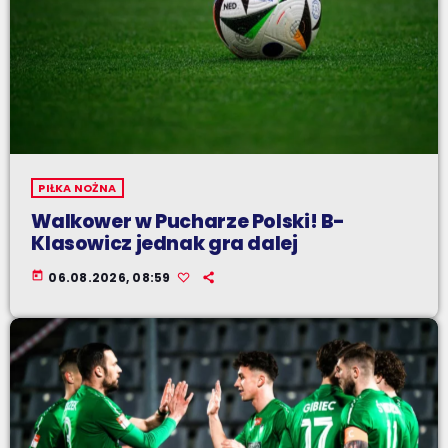
PIŁKA NOŻNA
Walkower w Pucharze Polski! B-
Klasowicz jednak gra dalej
today
06.08.2026, 08:59