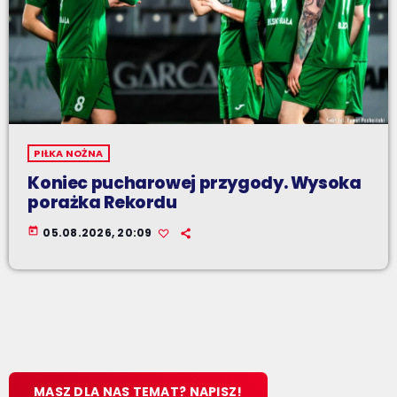
PIŁKA NOŻNA
Koniec pucharowej przygody. Wysoka
porażka Rekordu
today
05.08.2026, 20:09
MASZ DLA NAS TEMAT? NAPISZ!