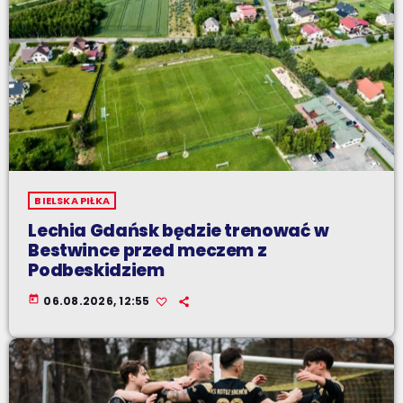
BIELSKA PIŁKA
Lechia Gdańsk będzie trenować w
Bestwince przed meczem z
Podbeskidziem
today
06.08.2026, 12:55