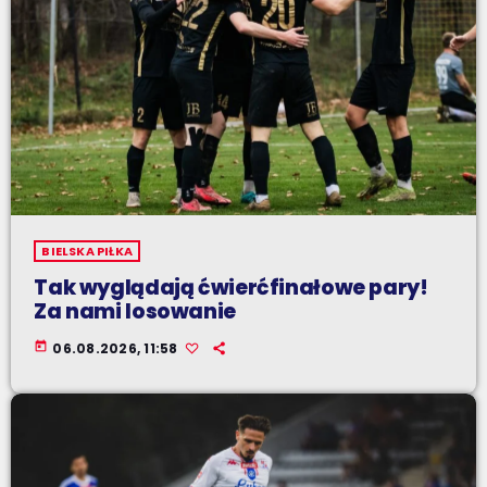
BIELSKA PIŁKA
Tak wyglądają ćwierćfinałowe pary!
Za nami losowanie
today
06.08.2026, 11:58