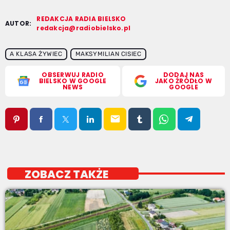
REDAKCJA RADIA BIELSKO
AUTOR:
redakcja@radiobielsko.pl
A KLASA ŻYWIEC
MAKSYMILIAN CISIEC
OBSERWUJ RADIO
DODAJ NAS
BIELSKO W GOOGLE
JAKO ŹRÓDŁO W
NEWS
GOOGLE
email
ZOBACZ TAKŻE