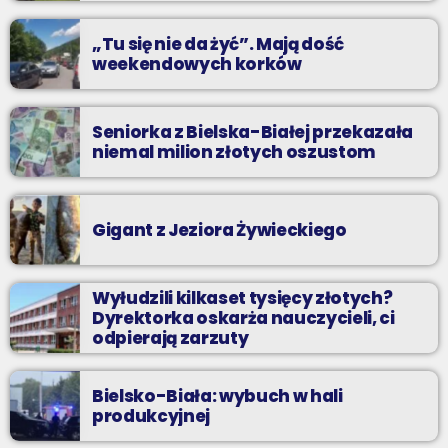
praca”
„Tu się nie da żyć”. Mają dość
weekendowych korków
Seniorka z Bielska-Białej przekazała
niemal milion złotych oszustom
Gigant z Jeziora Żywieckiego
Wyłudzili kilkaset tysięcy złotych?
Dyrektorka oskarża nauczycieli, ci
odpierają zarzuty
Bielsko-Biała: wybuch w hali
produkcyjnej