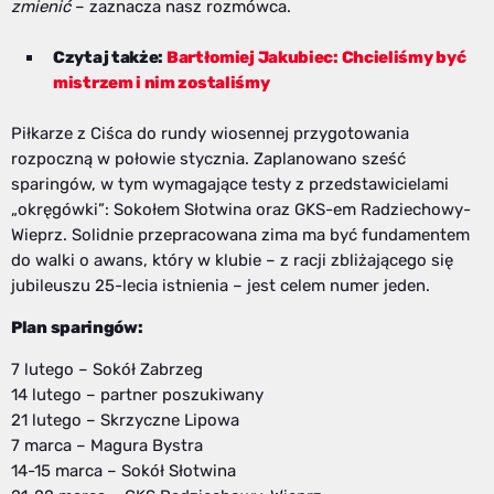
zmienić
– zaznacza nasz rozmówca.
Czytaj także:
Bartłomiej Jakubiec: Chcieliśmy być
mistrzem i nim zostaliśmy
Piłkarze z Ciśca do rundy wiosennej przygotowania
rozpoczną w połowie stycznia. Zaplanowano sześć
sparingów, w tym wymagające testy z przedstawicielami
„okręgówki”: Sokołem Słotwina oraz GKS-em Radziechowy-
Wieprz. Solidnie przepracowana zima ma być fundamentem
do walki o awans, który w klubie – z racji zbliżającego się
jubileuszu 25-lecia istnienia – jest celem numer jeden.
Plan sparingów:
7 lutego – Sokół Zabrzeg
14 lutego – partner poszukiwany
21 lutego – Skrzyczne Lipowa
7 marca – Magura Bystra
14-15 marca – Sokół Słotwina