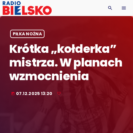
search
menu
PIŁKA NOŻNA
Krótka „kołderka”
mistrza. W planach
wzmocnienia
07.12.2025 13:20
today