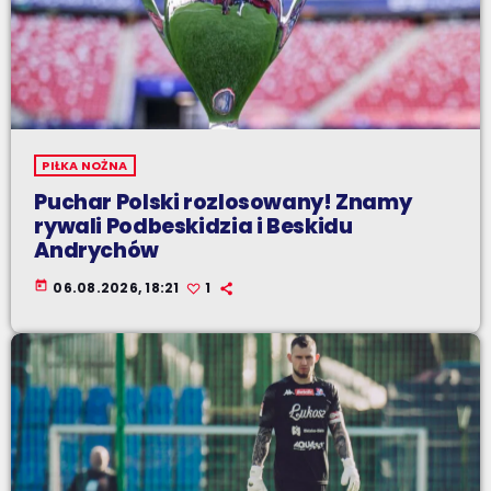
PIŁKA NOŻNA
Puchar Polski rozlosowany! Znamy
rywali Podbeskidzia i Beskidu
Andrychów
today
06.08.2026, 18:21
1