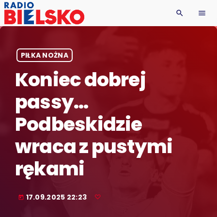
search
menu
PIŁKA NOŻNA
Koniec dobrej
passy…
Podbeskidzie
wraca z pustymi
rękami
17.09.2025 22:23
today