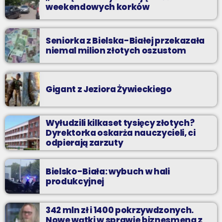
weekendowych korków
Seniorka z Bielska-Białej przekazała
niemal milion złotych oszustom
Gigant z Jeziora Żywieckiego
Wyłudzili kilkaset tysięcy złotych?
Dyrektorka oskarża nauczycieli, ci
odpierają zarzuty
Bielsko-Biała: wybuch w hali
produkcyjnej
342 mln zł i 1400 pokrzywdzonych.
Nowe wątki w sprawie biznesmena z