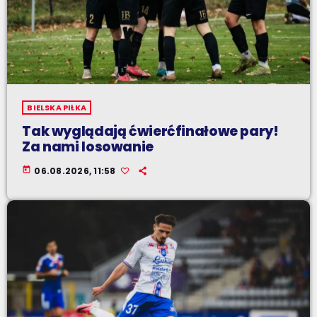
BIELSKA PIŁKA
Tak wyglądają ćwierćfinałowe pary!
Za nami losowanie
today
06.08.2026, 11:58