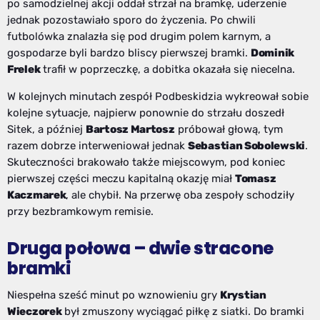
po samodzielnej akcji oddał strzał na bramkę, uderzenie
jednak pozostawiało sporo do życzenia. Po chwili
futbolówka znalazła się pod drugim polem karnym, a
gospodarze byli bardzo bliscy pierwszej bramki.
Dominik
Frelek
trafił w poprzeczkę, a dobitka okazała się niecelna.
W kolejnych minutach zespół Podbeskidzia wykreował sobie
kolejne sytuacje, najpierw ponownie do strzału doszedł
Sitek, a później
Bartosz Martosz
próbował głową, tym
razem dobrze interweniował jednak
Sebastian Sobolewski
.
Skuteczności brakowało także miejscowym, pod koniec
pierwszej części meczu kapitalną okazję miał
Tomasz
Kaczmarek
, ale chybił. Na przerwę oba zespoły schodziły
przy bezbramkowym remisie.
Druga połowa – dwie stracone
bramki
Niespełna sześć minut po wznowieniu gry
Krystian
Wieczorek
był zmuszony wyciągać piłkę z siatki. Do bramki