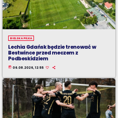
BIELSKA PIŁKA
Lechia Gdańsk będzie trenować w
Bestwince przed meczem z
Podbeskidziem
today
06.08.2026, 12:55