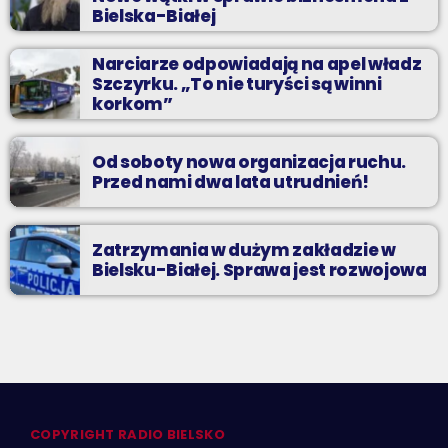
Bielska-Białej
Narciarze odpowiadają na apel władz
Szczyrku. „To nie turyści są winni
korkom”
Od soboty nowa organizacja ruchu.
Przed nami dwa lata utrudnień!
Zatrzymania w dużym zakładzie w
Bielsku-Białej. Sprawa jest rozwojowa
COPYRIGHT RADIO BIELSKO