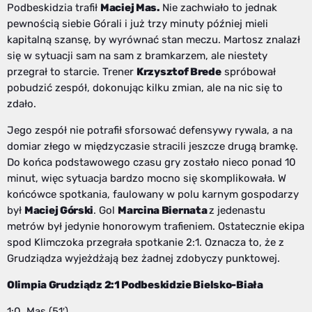
Podbeskidzia trafił
Maciej Mas.
Nie zachwiało to jednak
pewnością siebie Górali i już trzy minuty później mieli
kapitalną szansę, by wyrównać stan meczu. Martosz znalazł
się w sytuacji sam na sam z bramkarzem, ale niestety
przegrał to starcie. Trener
Krzysztof Brede
spróbował
pobudzić zespół, dokonując kilku zmian, ale na nic się to
zdało.
Jego zespół nie potrafił sforsować defensywy rywala, a na
domiar złego w międzyczasie stracili jeszcze drugą bramkę.
Do końca podstawowego czasu gry zostało nieco ponad 10
minut, więc sytuacja bardzo mocno się skomplikowała. W
końcówce spotkania, faulowany w polu karnym gospodarzy
był
Maciej Górski
. Gol
Marcina Biernata
z jedenastu
metrów był jedynie honorowym trafieniem. Ostatecznie ekipa
spod Klimczoka przegrała spotkanie 2:1. Oznacza to, że z
Grudziądza wyjeżdżają bez żadnej zdobyczy punktowej.
Olimpia Grudziądz 2:1 Podbeskidzie Bielsko-Biała
1:0 Mas (51′)