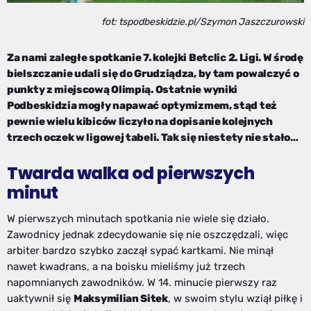
fot: tspodbeskidzie.pl/Szymon Jaszczurowski
Za nami zaległe spotkanie 7. kolejki Betclic 2. Ligi. W środę
bielszczanie udali się do Grudziądza, by tam powalczyć o
punkty z miejscową Olimpią. Ostatnie wyniki
Podbeskidzia mogły napawać optymizmem, stąd też
pewnie wielu kibiców liczyło na dopisanie kolejnych
trzech oczek w ligowej tabeli. Tak się niestety nie stało…
Twarda walka od pierwszych
minut
W pierwszych minutach spotkania nie wiele się działo.
Zawodnicy jednak zdecydowanie się nie oszczędzali, więc
arbiter bardzo szybko zaczął sypać kartkami. Nie minął
nawet kwadrans, a na boisku mieliśmy już trzech
napomnianych zawodników. W 14. minucie pierwszy raz
uaktywnił się
Maksymilian Sitek
, w swoim stylu wziął piłkę i