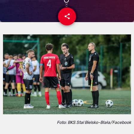
share
email
Foto: BKS Stal Bielsko-BIała/Facebook