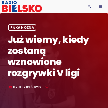
search
menu
PIŁKA NOŻNA
Już wiemy, kiedy
zostaną
wznowione
rozgrywki V ligi
02.01.2026 12:12
today