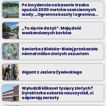
Z Kina Wzięte to audycja w której film występuje roli głównej.
Po incydencie na basenie trzeba
spuścić 2000 metrów sześciennych
wody. „Ogromne koszty i ogromna
praca”
„Tu się nie da żyć”. Mają dość
weekendowych korków
Seniorka z Bielska-Białej przekazała
niemal milion złotych oszustom
Gigant z Jeziora Żywieckiego
Wyłudzili kilkaset tysięcy złotych?
Dyrektorka oskarża nauczycieli, ci
odpierają zarzuty