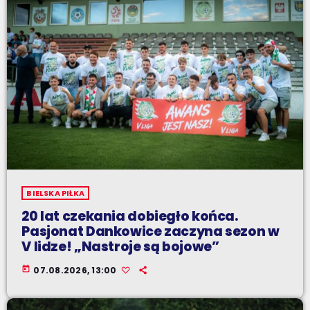
BIELSKA PIŁKA
20 lat czekania dobiegło końca.
Pasjonat Dankowice zaczyna sezon w
V lidze! „Nastroje są bojowe”
today
07.08.2026, 13:00