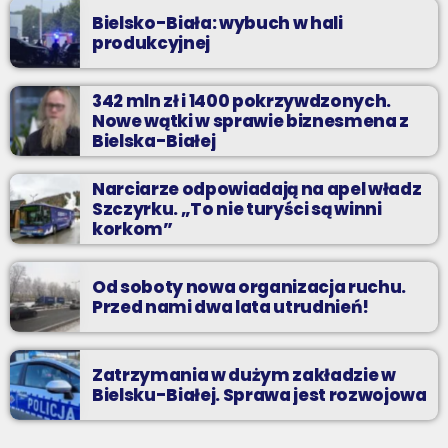
Bielsko-Biała: wybuch w hali
produkcyjnej
342 mln zł i 1400 pokrzywdzonych.
Nowe wątki w sprawie biznesmena z
Bielska-Białej
Narciarze odpowiadają na apel władz
Szczyrku. „To nie turyści są winni
korkom”
Od soboty nowa organizacja ruchu.
Przed nami dwa lata utrudnień!
Zatrzymania w dużym zakładzie w
Bielsku-Białej. Sprawa jest rozwojowa