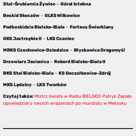
Stal-Śrubiarnia Żywiec
–
Góral Istebna
Beskid Skoczów
–
GLKS Wilkowice
Podbeskidzie Bielsko-Biała
–
Forteca Świerklany
GKS Jastrzębie II
–
LKS Czaniec
MRKS Czechowice-Dziedzice
–
Błyskawica Drogomyśl
Drzewiarz Jasienica
–
Rekord Bielsko-Biała II
BKS Stal Bielsko-Biała
–
KS Goczałkowice-Zdrój
MKS Lędziny
–
LKS Tworków
Czytaj także:
Mistrz świata w Radiu BIELSKO! Patryk Zapała
opowiedział o swoich wrażeniach po mundialu w Meksyku