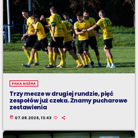
PIŁKA NOŻNA
Trzy mecze w drugiej rundzie, pięć
zespołów już czeka. Znamy pucharowe
zestawienia
today
07.08.2026, 13:43