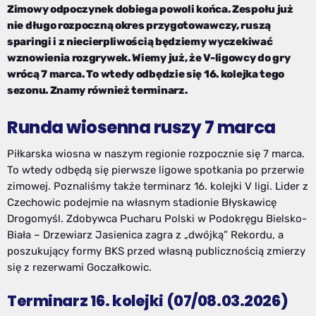
Zimowy odpoczynek dobiega powoli końca. Zespołu już
nie długo rozpoczną okres przygotowawczy, ruszą
sparingi i z niecierpliwością będziemy wyczekiwać
wznowienia rozgrywek. Wiemy już, że V-ligowcy do gry
wrócą 7 marca. To wtedy odbędzie się 16. kolejka tego
sezonu. Znamy również terminarz.
Runda wiosenna ruszy 7 marca
Piłkarska wiosna w naszym regionie rozpocznie się 7 marca.
To wtedy odbędą się pierwsze ligowe spotkania po przerwie
zimowej. Poznaliśmy także terminarz 16. kolejki V ligi. Lider z
Czechowic podejmie na własnym stadionie Błyskawicę
Drogomyśl. Zdobywca Pucharu Polski w Podokręgu Bielsko-
Biała – Drzewiarz Jasienica zagra z „dwójką” Rekordu, a
poszukujący formy BKS przed własną publicznością zmierzy
się z rezerwami Goczałkowic.
Terminarz 16. kolejki (07/08.03.2026)