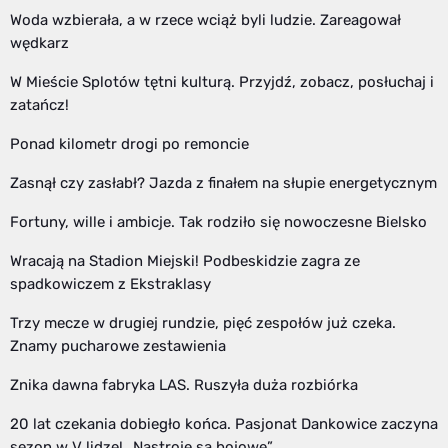
Woda wzbierała, a w rzece wciąż byli ludzie. Zareagował
wędkarz
W Mieście Splotów tętni kulturą. Przyjdź, zobacz, posłuchaj i
zatańcz!
Ponad kilometr drogi po remoncie
Zasnął czy zasłabł? Jazda z finałem na słupie energetycznym
Fortuny, wille i ambicje. Tak rodziło się nowoczesne Bielsko
Wracają na Stadion Miejski! Podbeskidzie zagra ze
spadkowiczem z Ekstraklasy
Trzy mecze w drugiej rundzie, pięć zespołów już czeka.
Znamy pucharowe zestawienia
Znika dawna fabryka LAS. Ruszyła duża rozbiórka
20 lat czekania dobiegło końca. Pasjonat Dankowice zaczyna
sezon w V lidze! „Nastroje są bojowe”