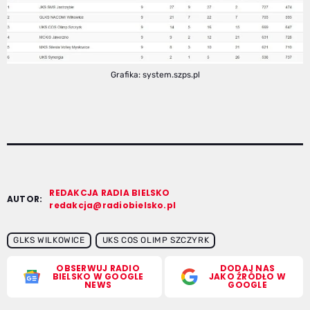
Grafika: system.szps.pl
REDAKCJA RADIA BIELSKO
AUTOR:
redakcja@radiobielsko.pl
GLKS WILKOWICE
UKS COS OLIMP SZCZYRK
OBSERWUJ RADIO
DODAJ NAS
BIELSKO W GOOGLE
JAKO ŹRÓDŁO W
NEWS
GOOGLE