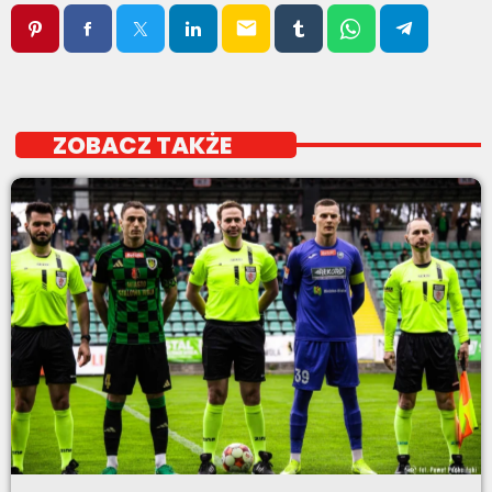
email
ZOBACZ TAKŻE