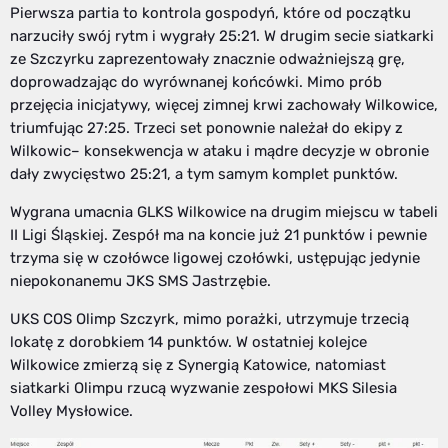
Pierwsza partia to kontrola gospodyń, które od początku
narzuciły swój rytm i wygrały 25:21. W drugim secie siatkarki
ze Szczyrku zaprezentowały znacznie odważniejszą grę,
doprowadzając do wyrównanej końcówki. Mimo prób
przejęcia inicjatywy, więcej zimnej krwi zachowały Wilkowice,
triumfując 27:25. Trzeci set ponownie należał do ekipy z
Wilkowic– konsekwencja w ataku i mądre decyzje w obronie
dały zwycięstwo 25:21, a tym samym komplet punktów.
Wygrana umacnia GLKS Wilkowice na drugim miejscu w tabeli
II Ligi Śląskiej. Zespół ma na koncie już 21 punktów i pewnie
trzyma się w czołówce ligowej czołówki, ustępując jedynie
niepokonanemu JKS SMS Jastrzębie.
UKS COS Olimp Szczyrk, mimo porażki, utrzymuje trzecią
lokatę z dorobkiem 14 punktów. W ostatniej kolejce
Wilkowice zmierzą się z Synergią Katowice, natomiast
siatkarki Olimpu rzucą wyzwanie zespołowi MKS Silesia
Volley Mysłowice.