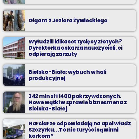
Gigant z Jeziora Żywieckiego
Wyłudzili kilkaset tysięcy złotych?
Dyrektorka oskarża nauczycieli, ci
odpierają zarzuty
Bielsko-Biała: wybuch w hali
produkcyjnej
342 mln zł i 1400 pokrzywdzonych.
Nowe wątki w sprawie biznesmena z
Bielska-Białej
Narciarze odpowiadają na apel władz
Szczyrku. „To nie turyści są winni
korkom”