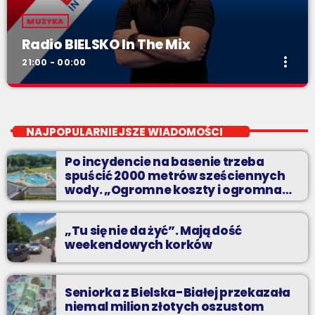
MUZYKA
Radio BIELSKO In The Mix
more_vert
21:00 - 00:00
Radio BIELSKO In The Mix
close
piątki od 20 do północy
NAJPOPULARNIEJSZE WIADOMOŚCI
Kilkadziesiąt minut energetycznych beatów.
Po incydencie na basenie trzeba
spuścić 2000 metrów sześciennych
wody. „Ogromne koszty i ogromna
praca”
„Tu się nie da żyć”. Mają dość
weekendowych korków
Seniorka z Bielska-Białej przekazała
niemal milion złotych oszustom