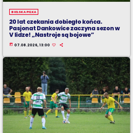
BIELSKA PIŁKA
20 lat czekania dobiegło końca.
Pasjonat Dankowice zaczyna sezon w
V lidze! „Nastroje są bojowe”
today
07.08.2026, 13:00