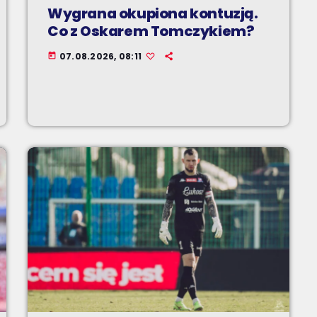
Wygrana okupiona kontuzją.
Co z Oskarem Tomczykiem?
07.08.2026, 08:11
today