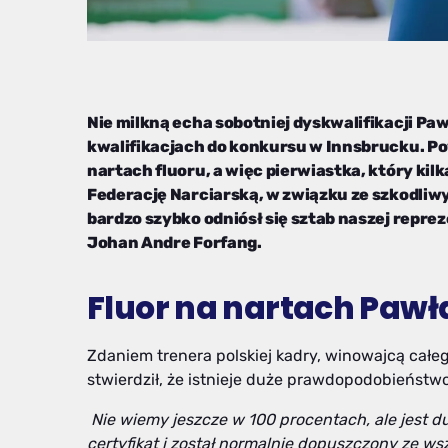
Nie milkną echa sobotniej dyskwalifikacji Pa
kwalifikacjach do konkursu w Innsbrucku. P
nartach fluoru, a więc pierwiastka, który ki
Federację Narciarską, w związku ze szkodliw
bardzo szybko odniósł się sztab naszej repre
Johan Andre Forfang.
Fluor na nartach Paw
Zdaniem trenera polskiej kadry, winowajcą całe
stwierdził, że istnieje duże prawdopodobieństwo,
Nie wiemy jeszcze w 100 procentach, ale jest 
certyfikat i został normalnie dopuszczony ze wsz