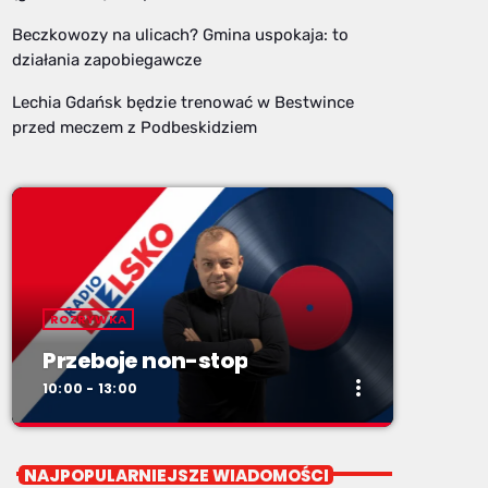
Beczkowozy na ulicach? Gmina uspokaja: to
działania zapobiegawcze
Lechia Gdańsk będzie trenować w Bestwince
przed meczem z Podbeskidziem
ROZRYWKA
Przeboje non-stop
more_vert
10:00 - 13:00
close
Przeboje non-stop
NAJPOPULARNIEJSZE WIADOMOŚCI