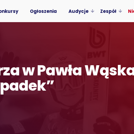
onkursy
Ogłoszenia
Audycje
Zespół
Ni
za w Pawła Wąska!
zypadek”