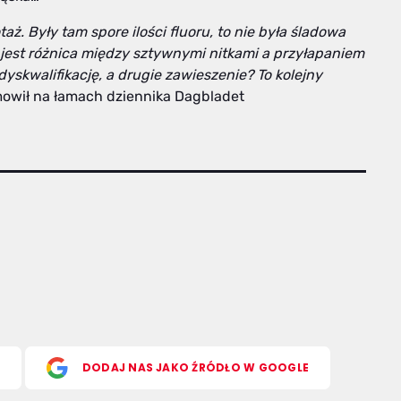
ż. Były tam spore ilości fluoru, to nie była śladowa
 jest różnica między sztywnymi nitkami a przyłapaniem
yskwalifikację, a drugie zawieszenie? To kolejny
owił na łamach dziennika Dagbladet
S
DODAJ NAS JAKO ŹRÓDŁO W GOOGLE