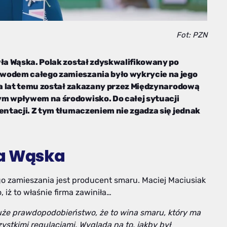
Fot: PZN
wła Wąska. Polak został zdyskwalifikowany po
owodem całego zamieszania było wykrycie na jego
lka lat temu został zakazany przez Międzynarodową
ym wpływem na środowisko. Do całej sytuacji
zentacji. Z tym tłumaczeniem nie zgadza się jednak
ła Wąska
go zamieszania jest producent smaru. Maciej Maciusiak
 iż to właśnie firma zawiniła…
duże prawdopodobieństwo, że to wina smaru, który ma
ystkimi regulacjami. Wygląda na to, jakby był