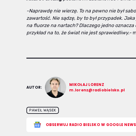
-Naprawdę nie wierzę. To na pewno nie był sabota
zawartość. Nie sądzę, by to był przypadek. Jaka
na fluorze na nartach? Dlaczego jedno oznacza d
przykład na to, że świat nie jest sprawiedliwy.-
m
MIKOŁAJ LORENZ
AUTOR:
m.lorenz@radiobielsko.pl
PAWEŁ WĄSEK
OBSERWUJ RADIO BIELSKO W GOOGLE NEW