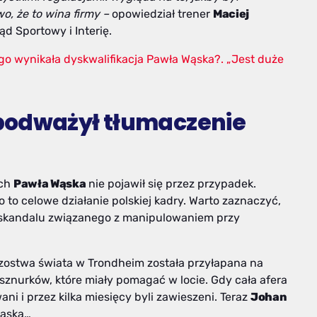
, że to wina firmy –
opowiedział trener
Maciej
d Sportowy i Interię.
go wynikała dyskwalifikacja Pawła Wąska?. „Jest duże
podważył tłumaczenie
ach
Pawła Wąska
nie pojawił się przez przypadek.
ło to celowe działanie polskiej kadry. Warto zaznaczyć,
zy skandalu związanego z manipulowaniem przy
zostwa świata w Trondheim została przyłapana na
nurków, które miały pomagać w locie. Gdy cała afera
ani i przez kilka miesięcy byli zawieszeni. Teraz
Johan
Wąska…