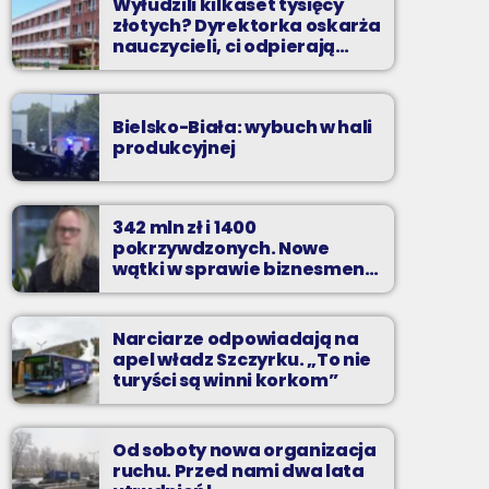
Wyłudzili kilkaset tysięcy
złotych? Dyrektorka oskarża
nauczycieli, ci odpierają
zarzuty
Bielsko-Biała: wybuch w hali
produkcyjnej
342 mln zł i 1400
pokrzywdzonych. Nowe
wątki w sprawie biznesmena
z Bielska-Białej
Narciarze odpowiadają na
apel władz Szczyrku. „To nie
turyści są winni korkom”
Od soboty nowa organizacja
ruchu. Przed nami dwa lata