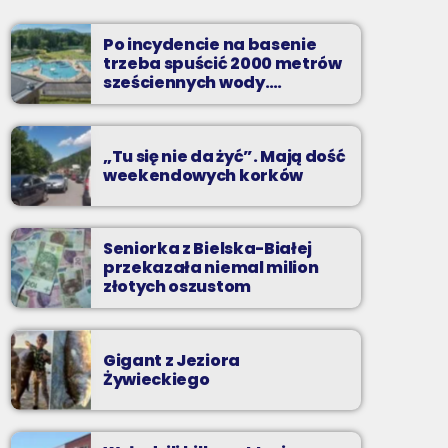
Najlepsze pasmo towarzyszące na
Podbeskidziu! Konkursy, akcje radiowe,
Po incydencie na basenie
rozmowy i oczywiście - starannie
trzeba spuścić 2000 metrów
wyselekcjonowane przeboje non-stop!
sześciennych wody.
„Ogromne koszty i ogromna
praca”
„Tu się nie da żyć”. Mają dość
weekendowych korków
Seniorka z Bielska-Białej
przekazała niemal milion
złotych oszustom
Gigant z Jeziora
Żywieckiego