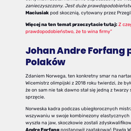
zanieczyszczony. Jest duże prawdopodobieństwo
Maciusiak
pod skocznią, cytowany przez Przeglą
Więcej na ten temat przeczytacie tutaj:
Z cze
prawdopodobieństwo, że to wina firmy”
Johan Andre Forfang 
Polaków
Zdaniem Norwega, ten konkretny smar na nart
Wicemistrz olimpijski z 2018 roku twierdzi, że by
że on sam nie tak dawno stał się jedną z twar
sprzęcie.
Norweska kadra podczas ubiegłorocznych mistr
wszywaniu w swoje kombinezony elastycznych sz
wyszła na jaw, skoczkowie zostali zdyskwalifikow
Andre Forfang
postanowił zaatakować Pawła 