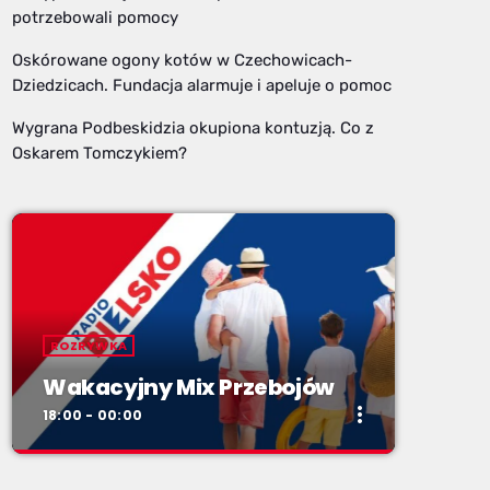
potrzebowali pomocy
Oskórowane ogony kotów w Czechowicach-
Dziedzicach. Fundacja alarmuje i apeluje o pomoc
Wygrana Podbeskidzia okupiona kontuzją. Co z
Oskarem Tomczykiem?
ROZRYWKA
Wakacyjny Mix Przebojów
more_vert
18:00 - 00:00
close