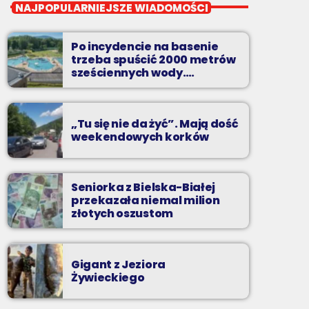
Wakacyjny Mix Przebojów
NAJPOPULARNIEJSZE WIADOMOŚCI
Wakacyjny Mix Przebojów w Radiu BIELSKO
to najgorętsze hity lata, muzyczne plażowe
Po incydencie na basenie
perełki, wspomnienia letnich przebojów,
trzeba spuścić 2000 metrów
nowości i premiery oraz Wasze pozdrowienia
sześciennych wody.
„Ogromne koszty i ogromna
z wakacji!
praca”
„Tu się nie da żyć”. Mają dość
weekendowych korków
Seniorka z Bielska-Białej
przekazała niemal milion
złotych oszustom
Gigant z Jeziora
Żywieckiego