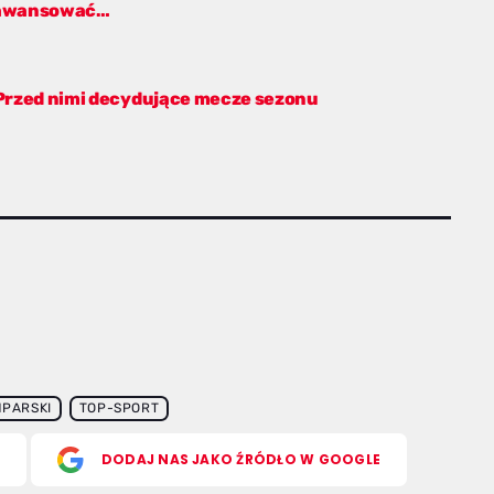
ze awansować…
 Przed nimi decydujące mecze sezonu
MPARSKI
TOP-SPORT
S
DODAJ NAS JAKO ŹRÓDŁO W GOOGLE