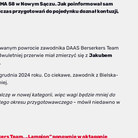
N MMA 58 w Nowym Sączu. Jak poinformował sam
zas przygotowań do pojedynku doznał kontuzji,
nowanym powrocie zawodnika DAAS Berserkers Team
dwuletniej przerwie miał zmierzyć się z
Jakubem
.
grudnia 2024 roku. Co ciekawe, zawodnik z Bielska-
iej.
lczę w nowej kategorii, więc wagi będzie mniej do
z tego okresu przygotowawczego
– mówił niedawno w
kers Team. „Lampion” ponownie w oktagonie