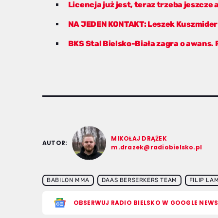
Licencja już jest, teraz trzeba jeszc
NA JEDEN KONTAKT: Leszek Kuszmider
BKS Stal Bielsko-Biała zagra o awans.
MIKOŁAJ DRĄŻEK
AUTOR:
m.drazek@radiobielsko.pl
BABILON MMA
DAAS BERSERKERS TEAM
FILIP LA
OBSERWUJ RADIO BIELSKO W GOOGLE NEW