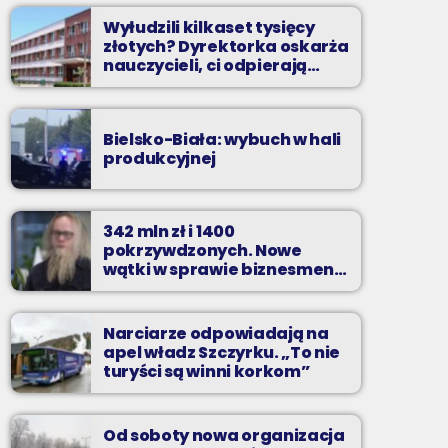
Wyłudzili kilkaset tysięcy
złotych? Dyrektorka oskarża
nauczycieli, ci odpierają
zarzuty
Bielsko-Biała: wybuch w hali
produkcyjnej
342 mln zł i 1400
pokrzywdzonych. Nowe
wątki w sprawie biznesmena
z Bielska-Białej
Narciarze odpowiadają na
apel władz Szczyrku. „To nie
turyści są winni korkom”
Od soboty nowa organizacja