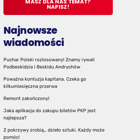
MASZ DLA NAS TEMAT?
NAPISZ!
Najnowsze
wiadomości
Puchar Polski rozlosowany! Znamy rywali
Podbeskidzia i Beskidu Andrychów
Poważna kontuzja kapitana. Czeka go
kilkumiesięczna przerwa
Remont zakończony!
Jaka aplikacja do zakupu biletów PKP jest
najlepsza?
Z pokrzywy zrobią… dzieło sztuki. Każdy może
pomóc!