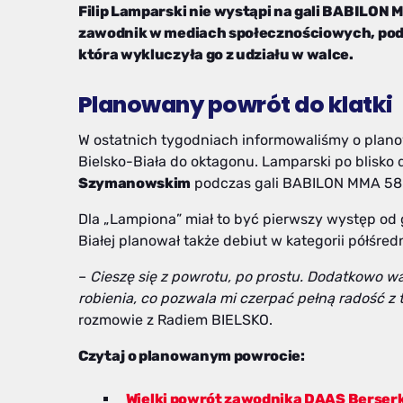
Filip Lamparski nie wystąpi na gali BABILO
zawodnik w mediach społecznościowych, podc
która wykluczyła go z udziału w walce.
Planowany powrót do klatki
W ostatnich tygodniach informowaliśmy o pla
Bielsko-Biała do oktagonu. Lamparski po blisko 
Szymanowskim
podczas gali BABILON MMA 58
Dla „Lampiona” miał to być pierwszy występ od 
Białej planował także debiut w kategorii półśredn
–
Cieszę się z powrotu, po prostu. Dodatkowo wa
robienia, co pozwala mi czerpać pełną radość 
rozmowie z Radiem BIELSKO.
Czytaj o planowanym powrocie:
Wielki powrót zawodnika DAAS Berser