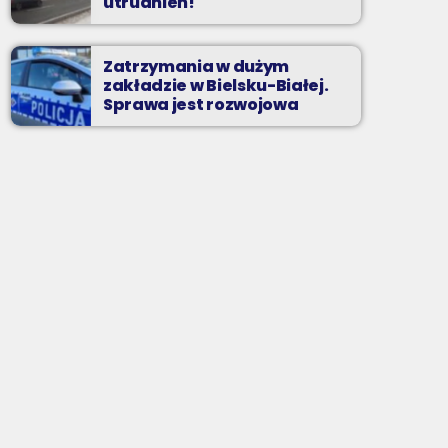
utrudnień!
Zatrzymania w dużym
zakładzie w Bielsku-Białej.
Sprawa jest rozwojowa