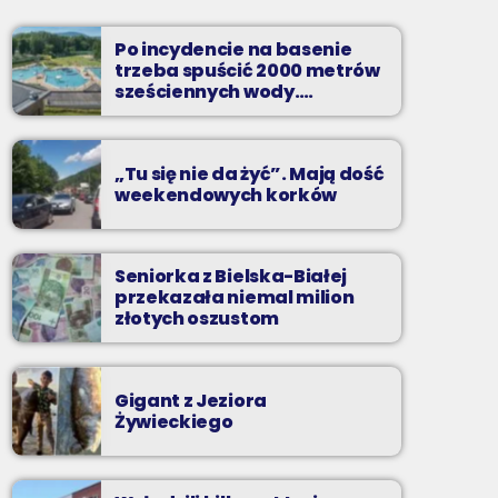
piątki od 20 do północy
Po incydencie na basenie
Kilkadziesiąt minut energetycznych beatów.
trzeba spuścić 2000 metrów
sześciennych wody.
„Ogromne koszty i ogromna
praca”
„Tu się nie da żyć”. Mają dość
weekendowych korków
Seniorka z Bielska-Białej
przekazała niemal milion
złotych oszustom
Gigant z Jeziora
Żywieckiego