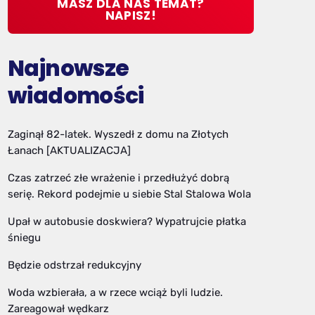
MASZ DLA NAS TEMAT?
NAPISZ!
Najnowsze
wiadomości
Zaginął 82-latek. Wyszedł z domu na Złotych
Łanach [AKTUALIZACJA]
Czas zatrzeć złe wrażenie i przedłużyć dobrą
serię. Rekord podejmie u siebie Stal Stalowa Wola
Upał w autobusie doskwiera? Wypatrujcie płatka
śniegu
Będzie odstrzał redukcyjny
Woda wzbierała, a w rzece wciąż byli ludzie.
Zareagował wędkarz