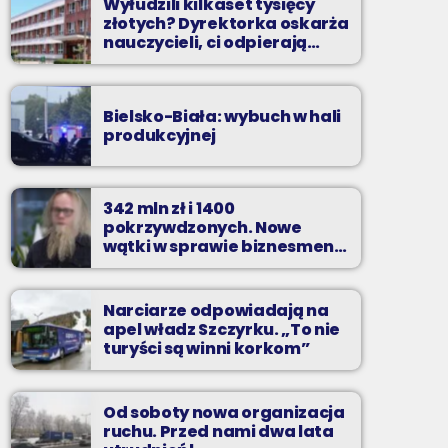
Wyłudzili kilkaset tysięcy
złotych? Dyrektorka oskarża
nauczycieli, ci odpierają
zarzuty
Bielsko-Biała: wybuch w hali
produkcyjnej
342 mln zł i 1400
pokrzywdzonych. Nowe
wątki w sprawie biznesmena
z Bielska-Białej
Narciarze odpowiadają na
apel władz Szczyrku. „To nie
turyści są winni korkom”
Od soboty nowa organizacja
ruchu. Przed nami dwa lata