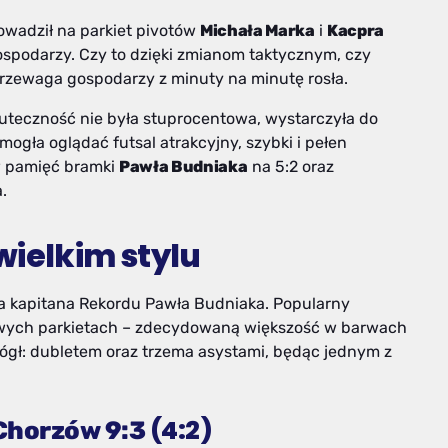
owadził na parkiet pivotów
Michała Marka
i
Kacpra
ospodarzy. Czy to dzięki zmianom taktycznym, czy
zewaga gospodarzy z minuty na minutę rosła.
 skuteczność nie była stuprocentowa, wystarczyła do
ogła oglądać futsal atrakcyjny, szybki i pełen
w pamięć bramki
Pawła Budniaka
na 5:2 oraz
.
wielkim stylu
a kapitana Rekordu Pawła Budniaka. Popularny
sowych parkietach – zdecydowaną większość w barwach
k mógł: dubletem oraz trzema asystami, będąc jednym z
(4:2)
Chorzów 9:3