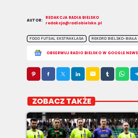
REDAKCJA RADIA BIELSKO
AUTOR:
redakcja@radiobielsko.pl
FOGO FUTSAL EKSTRAKLASA
REKORD BIELSKO-BIAŁA
OBSERWUJ RADIO BIELSKO W GOOGLE NEW
email
ZOBACZ TAKŻE