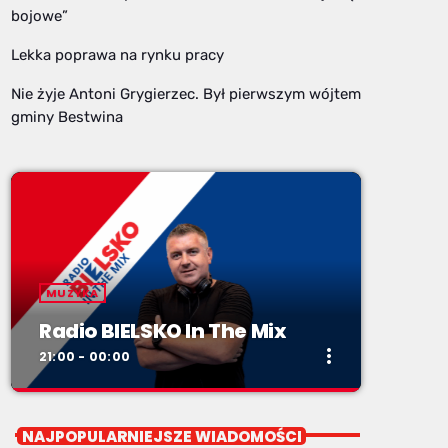
bojowe”
Lekka poprawa na rynku pracy
Nie żyje Antoni Grygierzec. Był pierwszym wójtem
gminy Bestwina
MUZYKA
Radio BIELSKO In The Mix
more_vert
21:00 - 00:00
close
Radio BIELSKO In The Mix
NAJPOPULARNIEJSZE WIADOMOŚCI