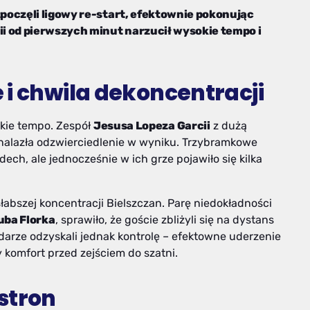
poczęli ligowy re-start, efektownie pokonując
i od pierwszych minut narzucił wysokie tempo i
 i chwila dekoncentracji
kie tempo. Zespół
Jesusa Lopeza Garcii
z dużą
znalazła odzwierciedlenie w wyniku. Trzybramkowe
ech, ale jednocześnie w ich grze pojawiło się kilka
łabszej koncentracji Bielszczan. Parę niedokładności
ba Florka
, sprawiło, że goście zbliżyli się na dystans
darze odzyskali jednak kontrolę – efektowne uderzenie
 komfort przed zejściem do szatni.
stron