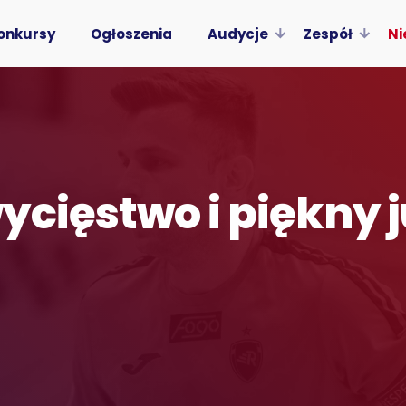
onkursy
Ogłoszenia
Audycje
Zespół
Ni
ycięstwo i piękny j