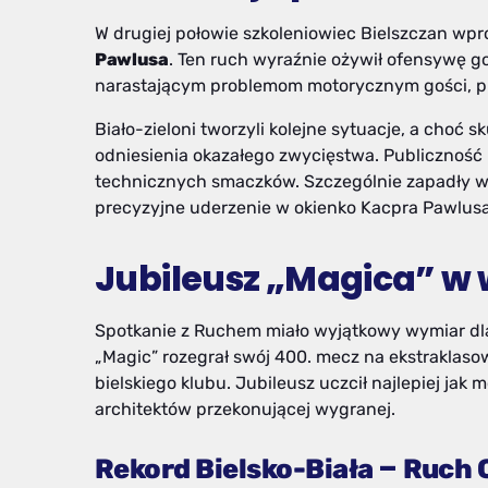
W drugiej połowie szkoleniowiec Bielszczan wpr
Pawlusa
. Ten ruch wyraźnie ożywił ofensywę g
narastającym problemom motorycznym gości, pr
Biało-zieloni tworzyli kolejne sytuacje, a choć
odniesienia okazałego zwycięstwa. Publiczność m
technicznych smaczków. Szczególnie zapadły 
precyzyjne uderzenie w okienko Kacpra Pawlusa
Jubileusz „Magica” w 
Spotkanie z Ruchem miało wyjątkowy wymiar dl
„Magic” rozegrał swój 400. mecz na ekstrakla
bielskiego klubu. Jubileusz uczcił najlepiej ja
architektów przekonującej wygranej.
–
Rekord Bielsko-Biała
Ruch 