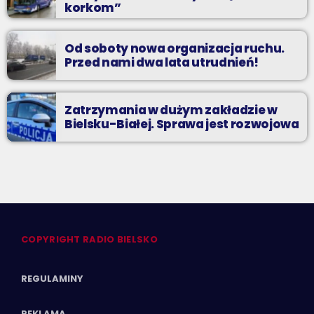
korkom”
Od soboty nowa organizacja ruchu.
Przed nami dwa lata utrudnień!
Zatrzymania w dużym zakładzie w
Bielsku-Białej. Sprawa jest rozwojowa
COPYRIGHT RADIO BIELSKO
REGULAMINY
REKLAMA