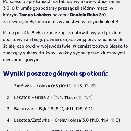
Po sześciu spotkaniach na tablicy wyników widniał remis
3:3. O triumfie gospodarzy przesądził siódmy mecz, w
którym
Tamas Lakatos
pokonał
Daniela Bąka
3:0,
zapewniając Bytomianom zwycięstwo w całym finale 4:3.
Mimo porażki Bielszczanie zaprezentowali wysoki poziom
sportowy i ambicję, potwierdzając swoją przynależność do
ścisłej czołówki w województwie. Wicemistrzostwo Śląska to
znaczący sukces drużyny i ważny sygnał przed kluczowymi
meczami ligowymi.
Wyniki poszczególnych spotkań:
Zatówka – Kolasa 0:3 (10:12, 11:13, 13:15)
Lakatos – Grela 3:1 (11:4, 11:6, 6:11, 11:4)
Balcerzak – Bąk 1:3 (5:11, 4:11, 11:5, 6:11)
Lakatos/Zatówka – Grela/Kolasa 3:0 (11:8, 11:4, 11:8)