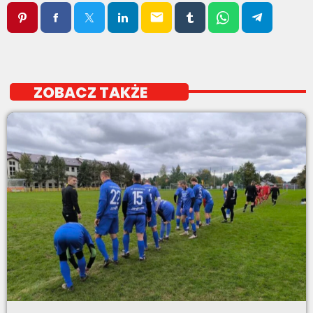
email
ZOBACZ TAKŻE