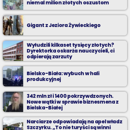
niemal milion złotych oszustom
Gigant z Jeziora Żywieckiego
Wyłudzili kilkaset tysięcy złotych?
Dyrektorka oskarża nauczycieli, ci
odpierają zarzuty
Bielsko-Biała: wybuch w hali
produkcyjnej
342 mln zł i 1400 pokrzywdzonych.
Nowe wątki w sprawie biznesmena z
Bielska-Białej
Narciarze odpowiadają na apel władz
Szczyrku. „To nie turyści są winni