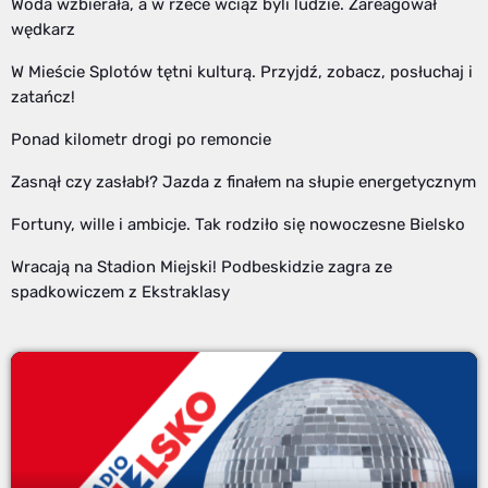
Woda wzbierała, a w rzece wciąż byli ludzie. Zareagował
wędkarz
W Mieście Splotów tętni kulturą. Przyjdź, zobacz, posłuchaj i
zatańcz!
Ponad kilometr drogi po remoncie
Zasnął czy zasłabł? Jazda z finałem na słupie energetycznym
Fortuny, wille i ambicje. Tak rodziło się nowoczesne Bielsko
Wracają na Stadion Miejski! Podbeskidzie zagra ze
spadkowiczem z Ekstraklasy