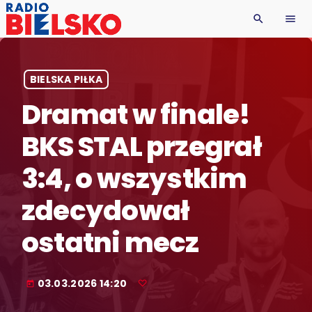
search
menu
BIELSKA PIŁKA
Dramat w finale!
BKS STAL przegrał
3:4, o wszystkim
zdecydował
ostatni mecz
03.03.2026 14:20
today