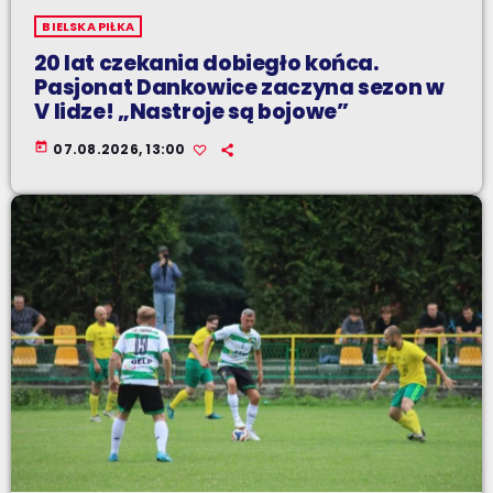
BIELSKA PIŁKA
20 lat czekania dobiegło końca.
Pasjonat Dankowice zaczyna sezon w
V lidze! „Nastroje są bojowe”
today
07.08.2026, 13:00