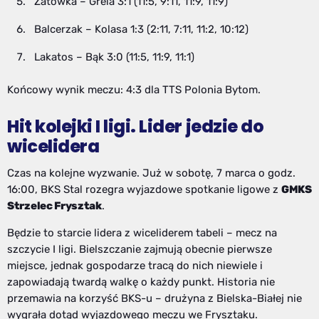
Zatówka – Grela 3:1 (11:5, 9:11, 11:9, 11:9)
Balcerzak – Kolasa 1:3 (2:11, 7:11, 11:2, 10:12)
Lakatos – Bąk 3:0 (11:5, 11:9, 11:1)
Końcowy wynik meczu: 4:3 dla TTS Polonia Bytom.
Hit kolejki I ligi. Lider jedzie do
wicelidera
Czas na kolejne wyzwanie. Już w sobotę, 7 marca o godz.
16:00, BKS Stal rozegra wyjazdowe spotkanie ligowe z
GMKS
Strzelec Frysztak
.
Będzie to starcie lidera z wiceliderem tabeli – mecz na
szczycie I ligi. Bielszczanie zajmują obecnie pierwsze
miejsce, jednak gospodarze tracą do nich niewiele i
zapowiadają twardą walkę o każdy punkt. Historia nie
przemawia na korzyść BKS-u – drużyna z Bielska-Białej nie
wygrała dotąd wyjazdowego meczu we Frysztaku.