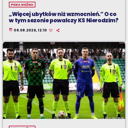
PIŁKA NOŻNA
„Więcej ubytków niż wzmocnień.” O co
w tym sezonie powalczy KS Nierodzim?
today
08.08.2026, 12:10