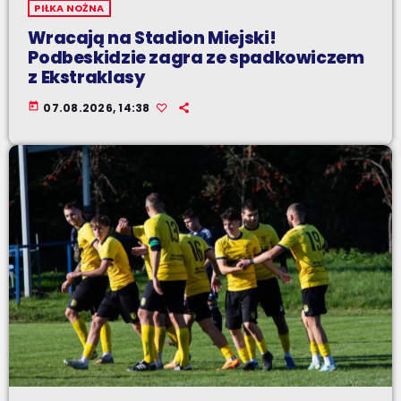
PIŁKA NOŻNA
Wracają na Stadion Miejski!
Podbeskidzie zagra ze spadkowiczem
z Ekstraklasy
today
07.08.2026, 14:38