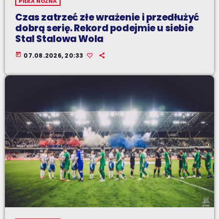
PIŁKA NOŻNA
Czas zatrzeć złe wrażenie i przedłużyć
dobrą serię. Rekord podejmie u siebie
Stal Stalowa Wola
today
07.08.2026, 20:33