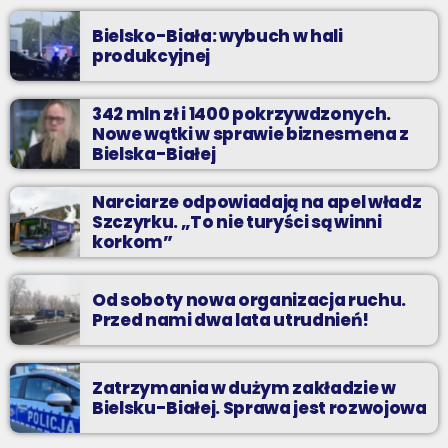
Bielsko-Biała: wybuch w hali
produkcyjnej
342 mln zł i 1400 pokrzywdzonych.
Nowe wątki w sprawie biznesmena z
Bielska-Białej
Narciarze odpowiadają na apel władz
Szczyrku. „To nie turyści są winni
korkom”
Od soboty nowa organizacja ruchu.
Przed nami dwa lata utrudnień!
Zatrzymania w dużym zakładzie w
Bielsku-Białej. Sprawa jest rozwojowa