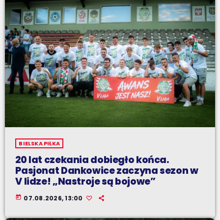
BIELSKA PIŁKA
20 lat czekania dobiegło końca.
Pasjonat Dankowice zaczyna sezon w
V lidze! „Nastroje są bojowe”
today
07.08.2026, 13:00