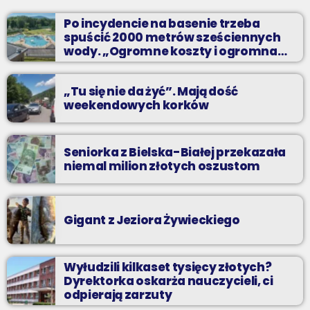
Z Kina Wzięte to audycja w której film występuje roli głównej.
Po incydencie na basenie trzeba
spuścić 2000 metrów sześciennych
wody. „Ogromne koszty i ogromna
praca”
„Tu się nie da żyć”. Mają dość
weekendowych korków
Seniorka z Bielska-Białej przekazała
niemal milion złotych oszustom
Gigant z Jeziora Żywieckiego
Wyłudzili kilkaset tysięcy złotych?
Dyrektorka oskarża nauczycieli, ci
odpierają zarzuty