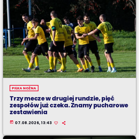
PIŁKA NOŻNA
Trzy mecze w drugiej rundzie, pięć
zespołów już czeka. Znamy pucharowe
zestawienia
today
07.08.2026, 13:43