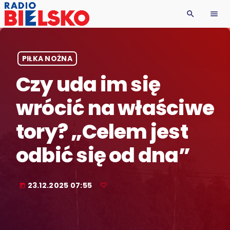
search
menu
PIŁKA NOŻNA
Czy uda im się
wrócić na właściwe
tory? „Celem jest
odbić się od dna”
23.12.2025 07:55
today