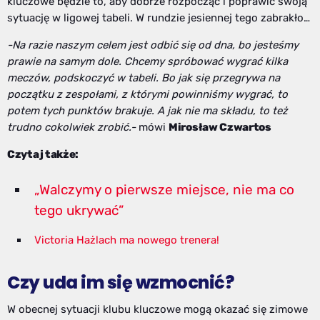
kluczowe będzie to, aby dobrze rozpocząć i poprawić swoją
sytuację w ligowej tabeli. W rundzie jesiennej tego zabrakło…
-Na razie naszym celem jest odbić się od dna, bo jesteśmy
prawie na samym dole. Chcemy spróbować wygrać kilka
meczów, podskoczyć w tabeli. Bo jak się przegrywa na
początku z zespołami, z którymi powinniśmy wygrać, to
potem tych punktów brakuje. A jak nie ma składu, to też
trudno cokolwiek zrobić.-
mówi
Mirosław Czwartos
Czytaj także:
„Walczymy o pierwsze miejsce, nie ma co
tego ukrywać”
Victoria Hażlach ma nowego trenera!
Czy uda im się wzmocnić?
W obecnej sytuacji klubu kluczowe mogą okazać się zimowe