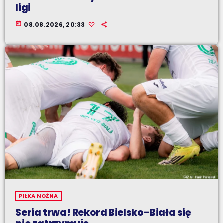
ligi
today
08.08.2026, 20:33
PIŁKA NOŻNA
Seria trwa! Rekord Bielsko-Biała się