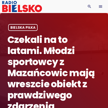
search
menu
BIELSKA PIŁKA
Czekali na to
latami. Młodzi
sportowcy z
Mazańcowic mają
wreszcie obiekt z
prawdziwego
zdarzenia