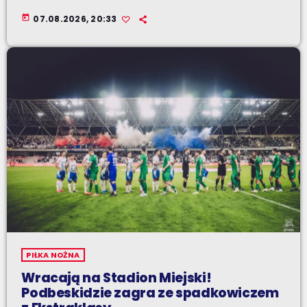
today
07.08.2026, 20:33
PIŁKA NOŻNA
Wracają na Stadion Miejski!
Podbeskidzie zagra ze spadkowiczem