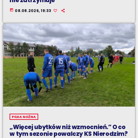
nie zatrzymuje
today
08.08.2026, 19:33
PIŁKA NOŻNA
„Więcej ubytków niż wzmocnień.” O co
w tym sezonie powalczy KS Nierodzim?