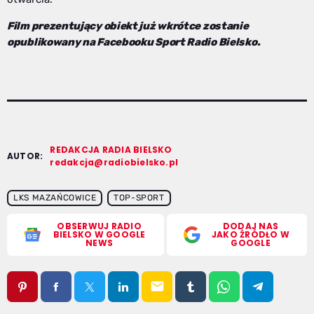
Film prezentujący obiekt już wkrótce zostanie
opublikowany na Facebooku Sport Radio Bielsko.
REDAKCJA RADIA BIELSKO
AUTOR:
redakcja@radiobielsko.pl
LKS MAZAŃCOWICE
TOP-SPORT
OBSERWUJ RADIO
DODAJ NAS
BIELSKO W GOOGLE
JAKO ŹRÓDŁO W
NEWS
GOOGLE
email