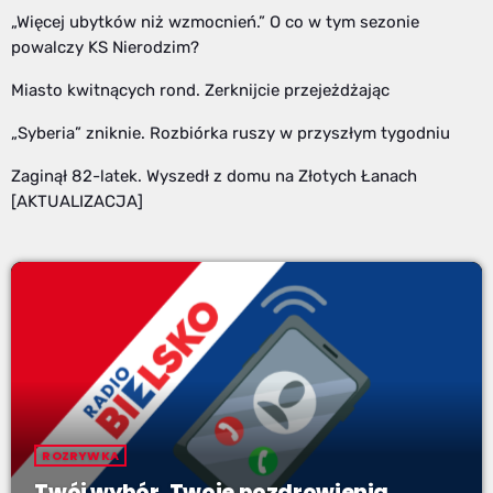
„Więcej ubytków niż wzmocnień.” O co w tym sezonie
powalczy KS Nierodzim?
Miasto kwitnących rond. Zerknijcie przejeżdżając
„Syberia” zniknie. Rozbiórka ruszy w przyszłym tygodniu
Zaginął 82-latek. Wyszedł z domu na Złotych Łanach
[AKTUALIZACJA]
ROZRYWKA
Twój wybór, Twoje pozdrowienia