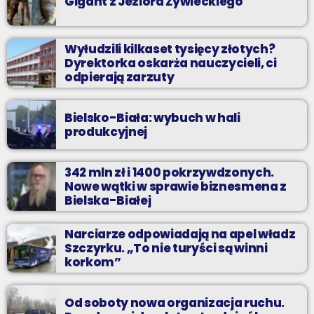
Gigant z Jeziora Żywieckiego
Wyłudzili kilkaset tysięcy złotych?
Dyrektorka oskarża nauczycieli, ci
odpierają zarzuty
Bielsko-Biała: wybuch w hali
produkcyjnej
342 mln zł i 1400 pokrzywdzonych.
Nowe wątki w sprawie biznesmena z
Bielska-Białej
Narciarze odpowiadają na apel władz
Szczyrku. „To nie turyści są winni
korkom”
Od soboty nowa organizacja ruchu.