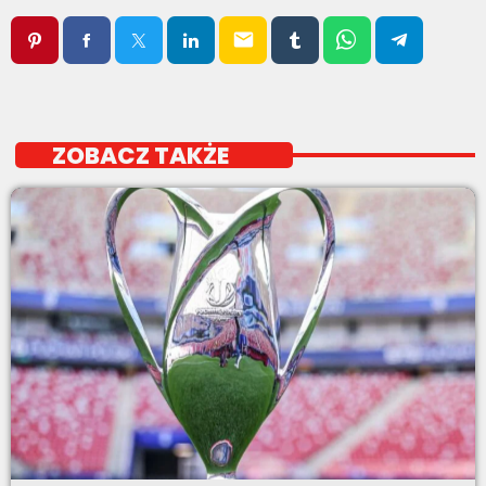
email
ZOBACZ TAKŻE