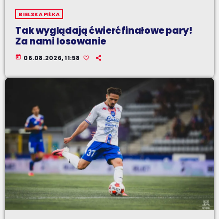
BIELSKA PIŁKA
Tak wyglądają ćwierćfinałowe pary!
Za nami losowanie
today
06.08.2026, 11:58