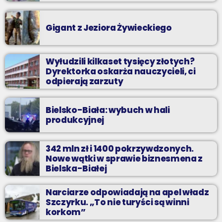
Gigant z Jeziora Żywieckiego
Wyłudzili kilkaset tysięcy złotych?
Dyrektorka oskarża nauczycieli, ci
odpierają zarzuty
Bielsko-Biała: wybuch w hali
produkcyjnej
342 mln zł i 1400 pokrzywdzonych.
Nowe wątki w sprawie biznesmena z
Bielska-Białej
Narciarze odpowiadają na apel władz
Szczyrku. „To nie turyści są winni
korkom”