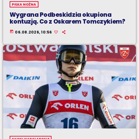
PIŁKA NOŻNA
Wygrana Podbeskidzia okupiona
kontuzją. Co z Oskarem Tomczykiem?
today
06.08.2026, 10:56
SKOKI NARCIARSKIE