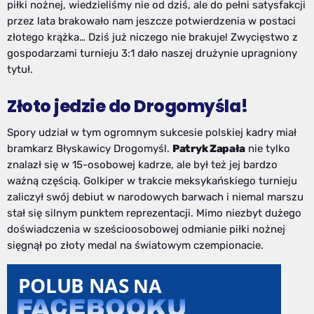
piłki nożnej, wiedzieliśmy nie od dziś, ale do pełni satysfakcji
przez lata brakowało nam jeszcze potwierdzenia w postaci
złotego krążka… Dziś już niczego nie brakuje! Zwycięstwo z
gospodarzami turnieju 3:1 dało naszej drużynie upragniony
tytuł.
Złoto jedzie do Drogomyśla!
Spory udział w tym ogromnym sukcesie polskiej kadry miał
bramkarz Błyskawicy Drogomyśl.
Patryk Zapała
nie tylko
znalazł się w 15-osobowej kadrze, ale był też jej bardzo
ważną częścią. Golkiper w trakcie meksykańskiego turnieju
zaliczył swój debiut w narodowych barwach i niemal marszu
stał się silnym punktem reprezentacji. Mimo niezbyt dużego
doświadczenia w sześcioosobowej odmianie piłki nożnej
sięgnął po złoty medal na światowym czempionacie.