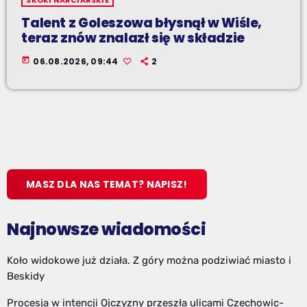
Talent z Goleszowa błysnął w Wiśle,
teraz znów znalazł się w składzie
today
06.08.2026, 09:44
2
MASZ DLA NAS TEMAT? NAPISZ!
Najnowsze wiadomości
Koło widokowe już działa. Z góry można podziwiać miasto i
Beskidy
Procesja w intencji Ojczyzny przeszła ulicami Czechowic-