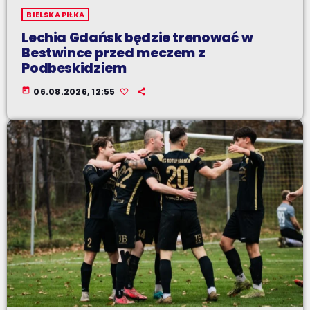
BIELSKA PIŁKA
Lechia Gdańsk będzie trenować w
Bestwince przed meczem z
Podbeskidziem
today
06.08.2026, 12:55