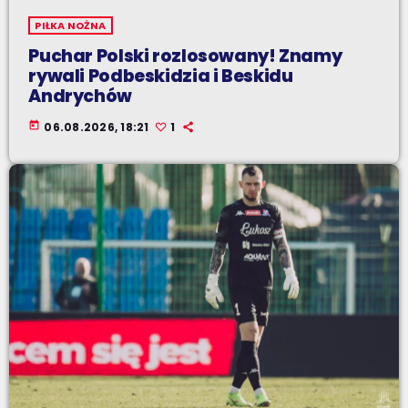
PIŁKA NOŻNA
Puchar Polski rozlosowany! Znamy
rywali Podbeskidzia i Beskidu
Andrychów
today
06.08.2026, 18:21
1