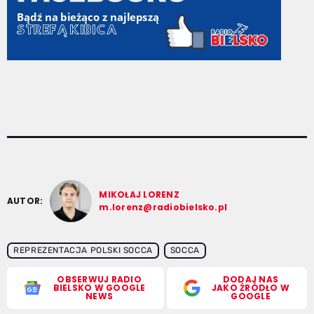
MIKOŁAJ LORENZ
AUTOR:
m.lorenz@radiobielsko.pl
REPREZENTACJA POLSKI SOCCA
SOCCA
OBSERWUJ RADIO
DODAJ NAS
BIELSKO W GOOGLE
JAKO ŹRÓDŁO W
NEWS
GOOGLE