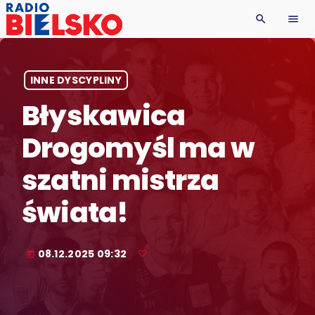
search
menu
INNE DYSCYPLINY
Błyskawica
Drogomyśl ma w
szatni mistrza
świata!
08.12.2025 09:32
today