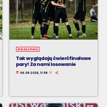
BIELSKA PIŁKA
Tak wyglądają ćwierćfinałowe
pary! Za nami losowanie
06.08.2026, 11:58
today