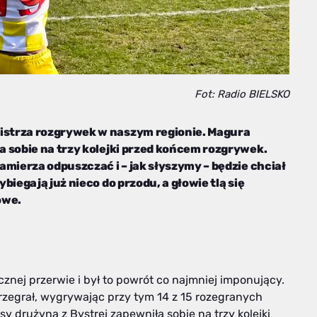
Fot: Radio BIELSKO
istrza rozgrywek w naszym regionie. Magura
 sobie na trzy kolejki przed końcem rozgrywek.
amierza odpuszczać i – jak słyszymy – będzie chciał
iegają już nieco do przodu, a głowie tlą się
owe.
u
znej przerwie i był to powrót co najmniej imponujący.
przegrał, wygrywając przy tym 14 z 15 rozegranych
y drużyna z Bystrej zapewniła sobie na trzy kolejki