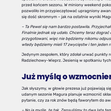
przed końcem sezonu. W miniony weekend pokon
pozwoliło im przypieczętować upragniony awans,
się dość skromnym – jak na ostatnie wyniki Mag
– Ta Pewel się nam bardzo postawiła. Przyjechało
Finalnie jednak się
udało. Chcemy teraz dograć d
przygotowani, więc nie będziemy nikomu odpusz
wtedy
będziemy mieli 17 zwycięstw i ten jeden 
Jedynym zespołem, który zdołał urwać punkty 
Radziechowy-Wieprz. Jesienią w spotkaniu tych 
Już myślą o wzmocnie
Jak słyszymy, w głowie prezesa już pojawiają si
udanym sezonie Magura planuje wzmocnić skład 
pytanie, czy za rok znów będą faworytem do a
–
No ja myślę, że tak. Zepsuliśmy to dwa lata te