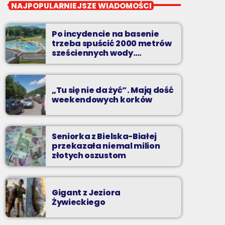
Beztroski Czas z Radiem
NAJPOPULARNIEJSZE WIADOMOŚCI
BIELSKO
do poniedziałku do piątku od 13 do 16
Po incydencie na basenie
trzeba spuścić 2000 metrów
jak atrakcyjnie spędzić czas w regionie, jak
sześciennych wody.
„Ogromne koszty i ogromna
ominąć korki i jak odpocząć?
praca”
„Tu się nie da żyć”. Mają dość
weekendowych korków
Seniorka z Bielska-Białej
przekazała niemal milion
złotych oszustom
Gigant z Jeziora
Żywieckiego