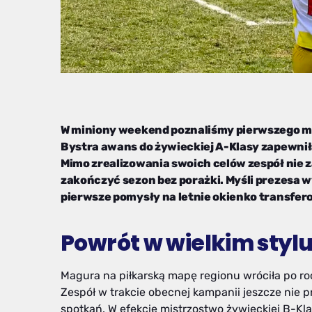
W miniony weekend poznaliśmy pierwszego m
Bystra awans do żywieckiej A-Klasy zapewniła
Mimo zrealizowania swoich celów zespół nie z
zakończyć sezon bez porażki. Myśli prezesa wyb
pierwsze pomysły na letnie okienko transfer
Powrót w wielkim styl
Magura na piłkarską mapę regionu wróciła po roc
Zespół w trakcie obecnej kampanii jeszcze nie 
spotkań. W efekcie mistrzostwo żywieckiej B-Klas