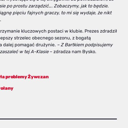
ie po prostu zarządzić…. Zobaczymy, jak to będzie.
gnę pięciu fajnych graczy, to mi się wydaje, że nikt
.
zymanie kluczowych postaci w klubie. Prezes zdradził
jlepszy strzelec obecnego sezonu, z bogatą
ma dalej pomagać drużynie.
– Z Bartkiem podpisujemy
aszaleć w tej A-Klasie
– zdradza nam Bysko.
yła problemy Żywczan
wołany