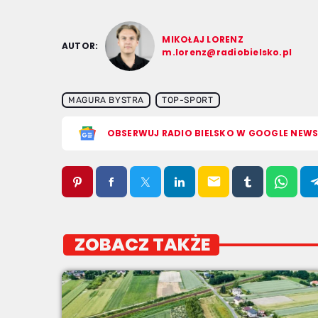
MIKOŁAJ LORENZ
AUTOR:
m.lorenz@radiobielsko.pl
MAGURA BYSTRA
TOP-SPORT
OBSERWUJ RADIO BIELSKO W GOOGLE NEW
email
ZOBACZ TAKŻE