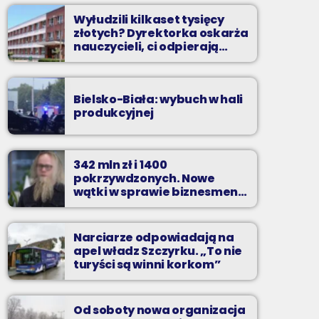
Wyłudzili kilkaset tysięcy
złotych? Dyrektorka oskarża
nauczycieli, ci odpierają
zarzuty
Bielsko-Biała: wybuch w hali
produkcyjnej
342 mln zł i 1400
pokrzywdzonych. Nowe
wątki w sprawie biznesmena
z Bielska-Białej
Narciarze odpowiadają na
apel władz Szczyrku. „To nie
turyści są winni korkom”
Od soboty nowa organizacja