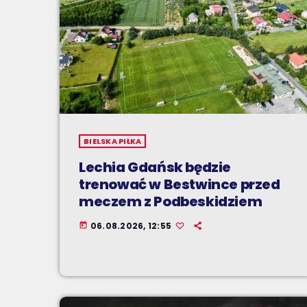
BIELSKA PIŁKA
Lechia Gdańsk będzie
trenować w Bestwince przed
meczem z Podbeskidziem
06.08.2026, 12:55
today