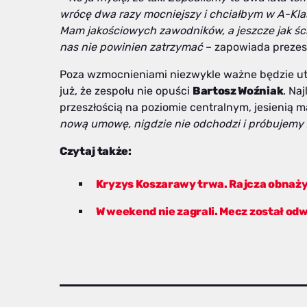
wrócę dwa razy mocniejszy i chciałbym w A-Klas
Mam jakościowych zawodników, a jeszcze jak ścią
nas nie powinien zatrzymać
– zapowiada prezes
Poza wzmocnieniami niezwykle ważne będzie utr
już, że zespołu nie opuści
Bartosz Woźniak
. Na
przeszłością na poziomie centralnym, jesienią 
nową umowę, nigdzie nie odchodzi i
próbujemy z
Czytaj także:
Kryzys Koszarawy trwa. Rajcza obnaż
W weekend nie zagrali. Mecz został od