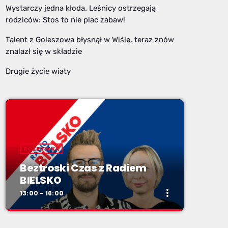
Wystarczy jedna kłoda. Leśnicy ostrzegają
rodziców: Stos to nie plac zabaw!
Talent z Goleszowa błysnął w Wiśle, teraz znów
znalazł się w składzie
Drugie życie wiaty
ROZRYWKA
Beztroski Czas z Radiem
BIELSKO
more_vert
13:00 - 16:00
close