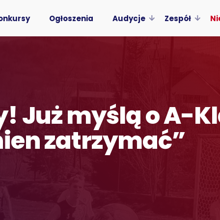
onkursy
Ogłoszenia
Audycje
Zespół
Ni
 Już myślą o A-Kla
nien zatrzymać”