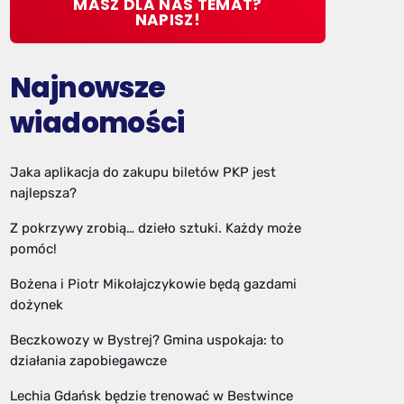
MASZ DLA NAS TEMAT?
NAPISZ!
Najnowsze
wiadomości
Jaka aplikacja do zakupu biletów PKP jest
najlepsza?
Z pokrzywy zrobią… dzieło sztuki. Każdy może
pomóc!
Bożena i Piotr Mikołajczykowie będą gazdami
dożynek
Beczkowozy w Bystrej? Gmina uspokaja: to
działania zapobiegawcze
Lechia Gdańsk będzie trenować w Bestwince