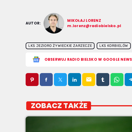
MIKOŁAJ LORENZ
AUTOR:
m.lorenz@radiobielsko.pl
LKS JEZIORO ŻYWIECKIE ZARZECZE
LKS KORBIELÓW
OBSERWUJ RADIO BIELSKO W GOOGLE NEW
email
ZOBACZ TAKŻE