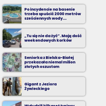
Najlepsze pasmo towarzyszące na
Podbeskidziu! Konkursy, akcje radiowe,
Po incydencie na basenie
rozmowy i oczywiście - starannie
trzeba spuścić 2000 metrów
wyselekcjonowane przeboje non-stop!
sześciennych wody.
„Ogromne koszty i ogromna
praca”
„Tu się nie da żyć”. Mają dość
weekendowych korków
Seniorka z Bielska-Białej
przekazała niemal milion
złotych oszustom
Gigant z Jeziora
Żywieckiego
Wyłudzili kilkaset tysięcy