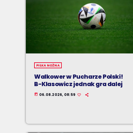
PIŁKA NOŻNA
Walkower w Pucharze Polski!
B-Klasowicz jednak gra dalej
06.08.2026, 08:59
today