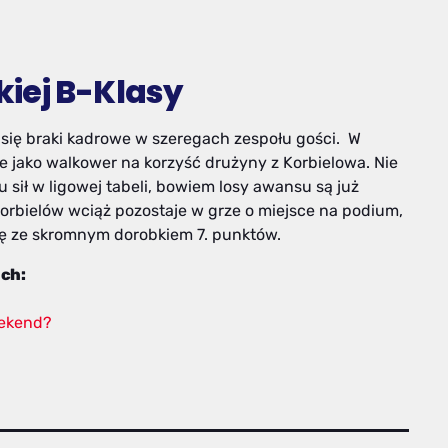
iej B-Klasy
się braki kadrowe w szeregach zespołu gości. W
e jako walkower na korzyść drużyny z Korbielowa. Nie
 sił w ligowej tabeli, bowiem losy awansu są już
Korbielów wciąż pozostaje w grze o miejsce na podium,
tę ze skromnym dorobkiem 7. punktów.
ach:
eekend?