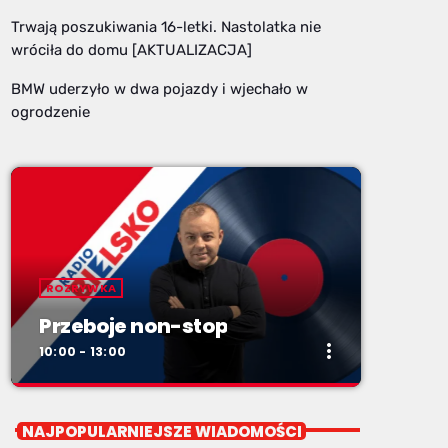
Trwają poszukiwania 16-letki. Nastolatka nie
wróciła do domu [AKTUALIZACJA]
BMW uderzyło w dwa pojazdy i wjechało w
ogrodzenie
ROZRYWKA
Przeboje non-stop
more_vert
10:00 - 13:00
close
Przeboje non-stop
NAJPOPULARNIEJSZE WIADOMOŚCI