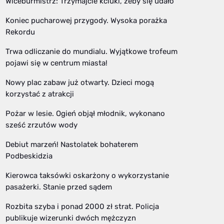
Wiceburmistrz: Trzymajcie kciuki, żeby się udało
Koniec pucharowej przygody. Wysoka porażka
Rekordu
Trwa odliczanie do mundialu. Wyjątkowe trofeum
pojawi się w centrum miasta!
Nowy plac zabaw już otwarty. Dzieci mogą
korzystać z atrakcji
Pożar w lesie. Ogień objął młodnik, wykonano
sześć zrzutów wody
Debiut marzeń! Nastolatek bohaterem
Podbeskidzia
Kierowca taksówki oskarżony o wykorzystanie
pasażerki. Stanie przed sądem
Rozbita szyba i ponad 2000 zł strat. Policja
publikuje wizerunki dwóch mężczyzn