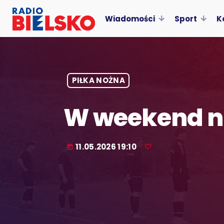
Wiadomości
Sport
K
PIŁKA NOŻNA
W weekend ni
11.05.2026 19:10
today