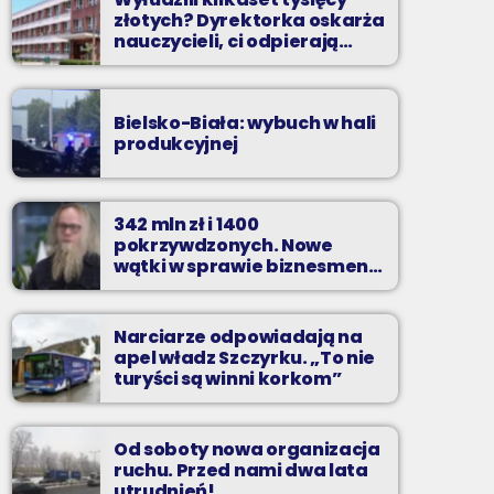
złotych? Dyrektorka oskarża
nauczycieli, ci odpierają
zarzuty
Bielsko-Biała: wybuch w hali
produkcyjnej
342 mln zł i 1400
pokrzywdzonych. Nowe
wątki w sprawie biznesmena
z Bielska-Białej
Narciarze odpowiadają na
apel władz Szczyrku. „To nie
turyści są winni korkom”
Od soboty nowa organizacja
ruchu. Przed nami dwa lata
utrudnień!