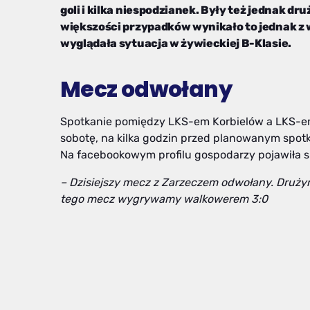
goli i kilka niespodzianek. Były też jednak 
większości przypadków wynikało to jednak z 
wyglądała sytuacja w żywieckiej B-Klasie.
Mecz odwołany
Spotkanie pomiędzy LKS-em Korbielów a LKS-em 
sobotę, na kilka godzin przed planowanym spotk
Na facebookowym profilu gospodarzy pojawiła s
– Dzisiejszy mecz z Zarzeczem odwołany. Drużyn
tego mecz wygrywamy walkowerem 3:0