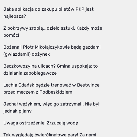
Jaka aplikacja do zakupu biletów PKP jest
najlepsza?
Z pokrzywy zrobią… dzieło sztuki. Każdy może
pomóc!
Bożena i Piotr Mikołajczykowie będą gazdami
(gwiazdami!) dożynek
Beczkowozy na ulicach? Gmina uspokaja: to
działania zapobiegawcze
Lechia Gdańsk będzie trenować w Bestwince
przed meczem z Podbeskidziem
Jechał wężykiem, więc go zatrzymali. Nie był
jednak pijany
Uwaga ostrzeżenie! Zrzucają wodę
Tak wyglądają ćwierćfinałowe pary! Za nami