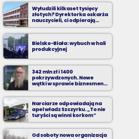
Wyłudzili kilkaset tysięcy
złotych? Dyrektorka oskarża
nauczycieli, ci odpierają
zarzuty
Bielsko-Biała: wybuch w hali
produkcyjnej
342 mln zł i 1400
pokrzywdzonych. Nowe
wątki w sprawie biznesmena
z Bielska-Białej
Narciarze odpowiadają na
apel władz Szczyrku. „To nie
turyści są winni korkom”
Od soboty nowa organizacja