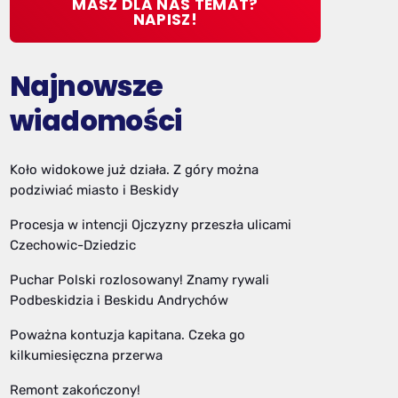
MASZ DLA NAS TEMAT?
NAPISZ!
Najnowsze
wiadomości
Koło widokowe już działa. Z góry można
podziwiać miasto i Beskidy
Procesja w intencji Ojczyzny przeszła ulicami
Czechowic-Dziedzic
Puchar Polski rozlosowany! Znamy rywali
Podbeskidzia i Beskidu Andrychów
Poważna kontuzja kapitana. Czeka go
kilkumiesięczna przerwa
Remont zakończony!