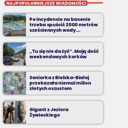
Noc z Radiem BIELSKO
NAJPOPULARNIEJSZE WIADOMOŚCI
Nocą, kiedy wszyscy śpią - my gramy dalej. I
to właśnie nocą można "upolować" na naszej
Po incydencie na basenie
antenie prawdziwe muzyczne perełki.
trzeba spuścić 2000 metrów
sześciennych wody.
„Ogromne koszty i ogromna
praca”
„Tu się nie da żyć”. Mają dość
weekendowych korków
Seniorka z Bielska-Białej
przekazała niemal milion
złotych oszustom
Gigant z Jeziora
Żywieckiego