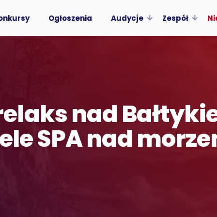
onkursy
Ogłoszenia
Audycje
Zespół
Ni
elaks nad Bałtyki
tele SPA nad morz