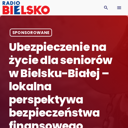
search
menu
SPONSOROWANE
Ubezpieczenie na
życie dla seniorów
w Bielsku-Białej –
lokalna
perspektywa
bezpieczeństwa
finansowego