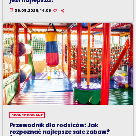
jest najlepsza?
today
06.08.2026, 14:05
SPONSOROWANE
Przewodnik dla rodziców: Jak
rozpoznać najlepsze sale zabaw?