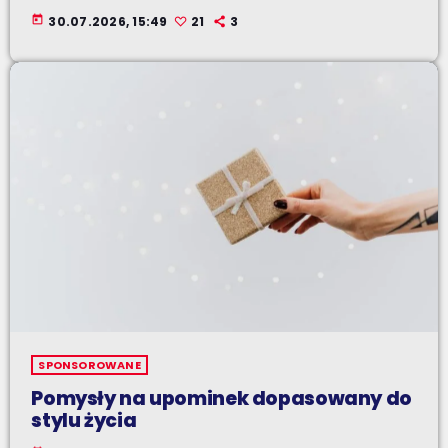
today
30.07.2026, 15:49
21
3
SPONSOROWANE
Pomysły na upominek dopasowany do
stylu życia