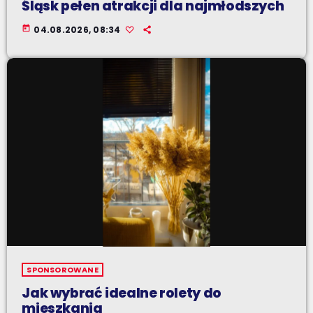
Śląsk pełen atrakcji dla najmłodszych
today
04.08.2026, 08:34
SPONSOROWANE
Jak wybrać idealne rolety do
mieszkania