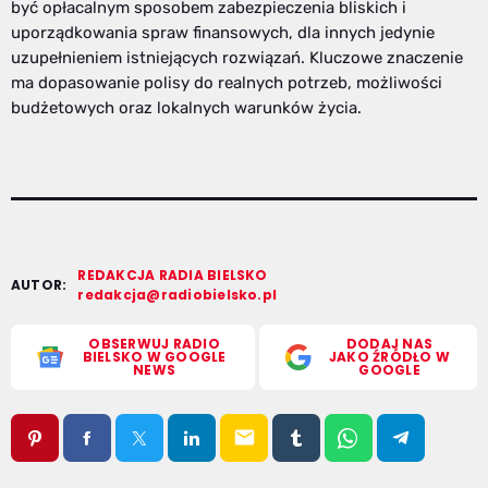
być opłacalnym sposobem zabezpieczenia bliskich i
uporządkowania spraw finansowych, dla innych jedynie
uzupełnieniem istniejących rozwiązań. Kluczowe znaczenie
ma dopasowanie polisy do realnych potrzeb, możliwości
budżetowych oraz lokalnych warunków życia.
REDAKCJA RADIA BIELSKO
AUTOR:
redakcja@radiobielsko.pl
OBSERWUJ RADIO
DODAJ NAS
BIELSKO W GOOGLE
JAKO ŹRÓDŁO W
NEWS
GOOGLE
email