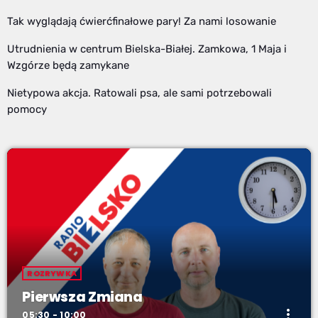
Tak wyglądają ćwierćfinałowe pary! Za nami losowanie
Utrudnienia w centrum Bielska-Białej. Zamkowa, 1 Maja i
Wzgórze będą zamykane
Nietypowa akcja. Ratowali psa, ale sami potrzebowali
pomocy
ROZRYWKA
Pierwsza Zmiana
more_vert
05:30 - 10:00