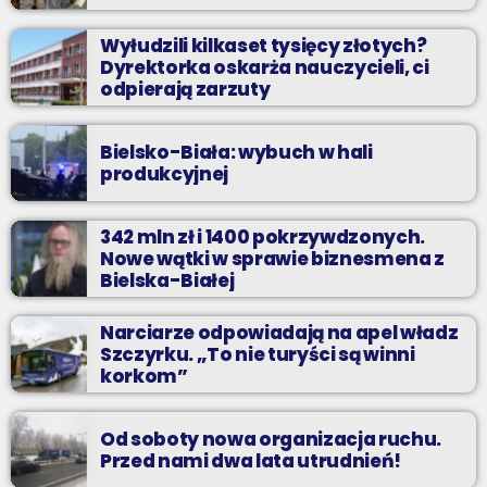
Wyłudzili kilkaset tysięcy złotych?
Dyrektorka oskarża nauczycieli, ci
odpierają zarzuty
Bielsko-Biała: wybuch w hali
produkcyjnej
342 mln zł i 1400 pokrzywdzonych.
Nowe wątki w sprawie biznesmena z
Bielska-Białej
Narciarze odpowiadają na apel władz
Szczyrku. „To nie turyści są winni
korkom”
Od soboty nowa organizacja ruchu.
Przed nami dwa lata utrudnień!