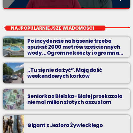
Pierwsza Zmiana
close
od poniedziałku do piątku od 5:30
NAJPOPULARNIEJSZE WIADOMOŚCI
Codziennie od poniedziałku do piątku od 5:30 do 10.
Po incydencie na basenie trzeba
spuścić 2000 metrów sześciennych
wody. „Ogromne koszty i ogromna
praca”
„Tu się nie da żyć”. Mają dość
weekendowych korków
Seniorka z Bielska-Białej przekazała
niemal milion złotych oszustom
Gigant z Jeziora Żywieckiego