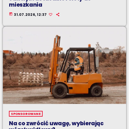
mieszkania
today
31.07.2026, 12:37
SPONSOROWANE
Na co zwrócić uwagę, wybierając