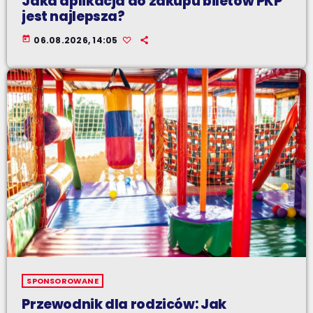
Jaka aplikacja do zakupu biletów PKP
jest najlepsza?
today
06.08.2026, 14:05
SPONSOROWANE
Przewodnik dla rodziców: Jak