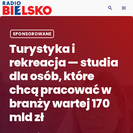
search
menu
SPONSOROWANE
Turystyka i
rekreacja — studia
dla osób, które
chcą pracować w
branży wartej 170
mld zł