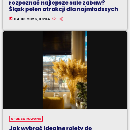
rozpoznać najlepsze sale zabaw?
Śląsk pełen atrakcji dla najmłodszych
today
04.08.2026, 08:34
SPONSOROWANE
Jak wybrać idealne rolety do