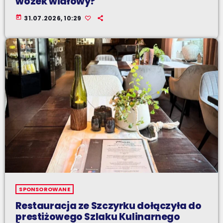
wózek widłowy?
today
31.07.2026, 10:29
SPONSOROWANE
Restauracja ze Szczyrku dołączyła do
prestiżowego Szlaku Kulinarnego