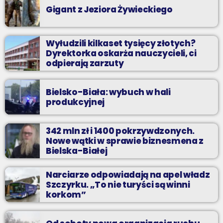
Gigant z Jeziora Żywieckiego
Wyłudzili kilkaset tysięcy złotych?
Dyrektorka oskarża nauczycieli, ci
odpierają zarzuty
Bielsko-Biała: wybuch w hali
produkcyjnej
342 mln zł i 1400 pokrzywdzonych.
Nowe wątki w sprawie biznesmena z
Bielska-Białej
Narciarze odpowiadają na apel władz
Szczyrku. „To nie turyści są winni
korkom”