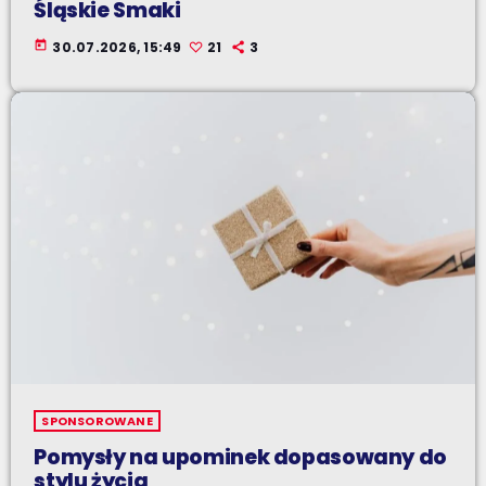
Śląskie Smaki
today
30.07.2026, 15:49
21
3
SPONSOROWANE
Pomysły na upominek dopasowany do
stylu życia