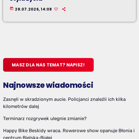
today
28.07.2026, 14:08
MASZ DLA NAS TEMAT? NAPISZ!
Najnowsze wiadomości
Zasnęli w skradzionym aucie. Policjanci znaleźli ich kilka
kilometrów dalej
Terminarz rozgrywek ulegnie zmianie?
Happy Bike Beskidy wraca. Rowerowe show opanuje Błonia i
centrum Bielska-Białej