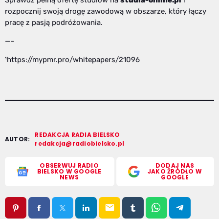
rozpocznij swoją drogę zawodową w obszarze, który łączy
pracę z pasją podróżowania.
—–
¹https://mypmr.pro/whitepapers/21096
REDAKCJA RADIA BIELSKO
AUTOR:
redakcja@radiobielsko.pl
OBSERWUJ RADIO
DODAJ NAS
BIELSKO W GOOGLE
JAKO ŹRÓDŁO W
NEWS
GOOGLE
email