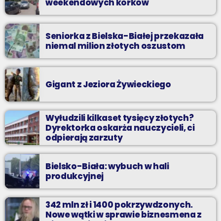
weekendowych korków
Seniorka z Bielska-Białej przekazała
niemal milion złotych oszustom
Gigant z Jeziora Żywieckiego
Wyłudzili kilkaset tysięcy złotych?
Dyrektorka oskarża nauczycieli, ci
odpierają zarzuty
Bielsko-Biała: wybuch w hali
produkcyjnej
342 mln zł i 1400 pokrzywdzonych.
Nowe wątki w sprawie biznesmena z