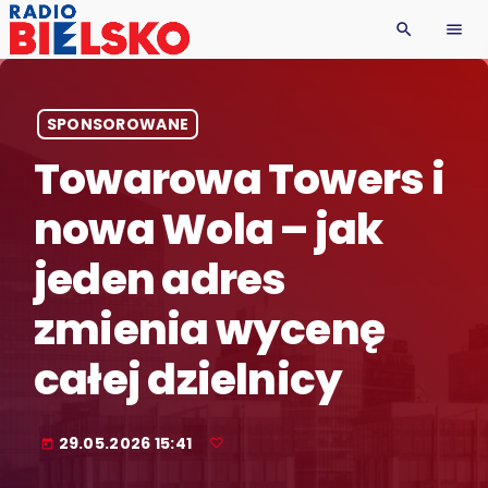
search
menu
SPONSOROWANE
Towarowa Towers i
nowa Wola – jak
jeden adres
zmienia wycenę
całej dzielnicy
29.05.2026 15:41
today