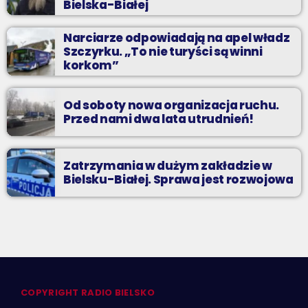
Bielska-Białej
Narciarze odpowiadają na apel władz
Szczyrku. „To nie turyści są winni
korkom”
Od soboty nowa organizacja ruchu.
Przed nami dwa lata utrudnień!
Zatrzymania w dużym zakładzie w
Bielsku-Białej. Sprawa jest rozwojowa
COPYRIGHT RADIO BIELSKO