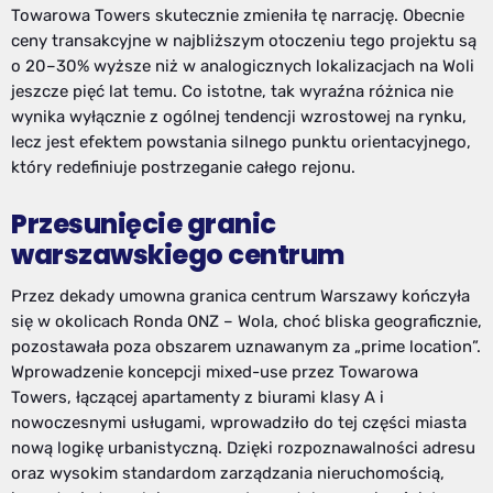
Towarowa Towers skutecznie zmieniła tę narrację. Obecnie
ceny transakcyjne w najbliższym otoczeniu tego projektu są
o 20–30% wyższe niż w analogicznych lokalizacjach na Woli
jeszcze pięć lat temu. Co istotne, tak wyraźna różnica nie
wynika wyłącznie z ogólnej tendencji wzrostowej na rynku,
lecz jest efektem powstania silnego punktu orientacyjnego,
który redefiniuje postrzeganie całego rejonu.
Przesunięcie granic
warszawskiego centrum
Przez dekady umowna granica centrum Warszawy kończyła
się w okolicach Ronda ONZ – Wola, choć bliska geograficznie,
pozostawała poza obszarem uznawanym za „prime location”.
Wprowadzenie koncepcji mixed-use przez Towarowa
Towers, łączącej apartamenty z biurami klasy A i
nowoczesnymi usługami, wprowadziło do tej części miasta
nową logikę urbanistyczną. Dzięki rozpoznawalności adresu
oraz wysokim standardom zarządzania nieruchomością,