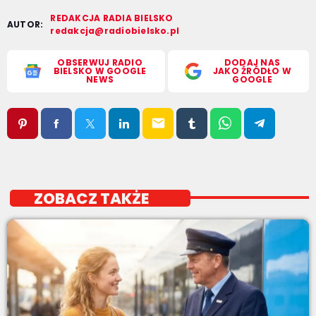
REDAKCJA RADIA BIELSKO
AUTOR:
redakcja@radiobielsko.pl
OBSERWUJ RADIO
DODAJ NAS
BIELSKO W GOOGLE
JAKO ŹRÓDŁO W
NEWS
GOOGLE
email
ZOBACZ TAKŻE