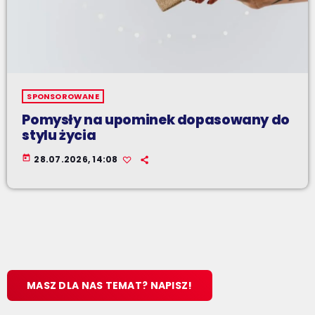
SPONSOROWANE
Pomysły na upominek dopasowany do
stylu życia
today
28.07.2026, 14:08
MASZ DLA NAS TEMAT? NAPISZ!