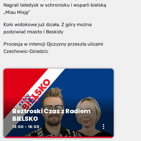
Nagrali teledysk w schronisku i wsparli bielską
„Miau Misję”
Koło widokowe już działa. Z góry można
podziwiać miasto i Beskidy
Procesja w intencji Ojczyzny przeszła ulicami
Czechowic-Dziedzic
ROZRYWKA
Beztroski Czas z Radiem
BIELSKO
more_vert
13:00 - 16:00