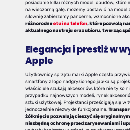
posiadanie kilku różnych modeli obudów, które m
na wieczorną galę, możemy postawić na model z
siłownię zabierzemy pancerne, wzmocnione ak
różnorodne
etui na telefon
, które pozwolą n
aktualnego nastroju oraz ubioru, tworząc spó
Elegancja i prestiż w
Apple
Użytkownicy sprzętu marki Apple często przywi
smartfony z logo nadgryzionego jabłka są projek
właściciele szukają akcesoriów, które nie tylko n
przypadku najnowszych modeli, rynek akcesoriów
sztuki użytkowej. Projektanci prześcigają się w 
jednocześnie niezwykle funkcjonalne.
Transpar
żółknięciu pozwalają cieszyć się oryginalny
niezbędną ochronę przed zarysowaniami i up