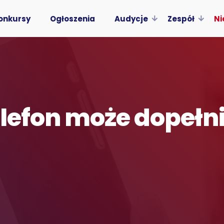
onkursy
Ogłoszenia
Audycje
Zespół
Ni
elefon może dopełn