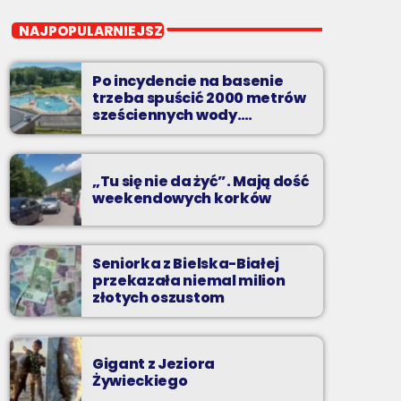
close
Beztroski Czas z Radiem
NAJPOPULARNIEJSZE WIADOMOŚCI
BIELSKO
do poniedziałku do piątku od 13 do 16
Po incydencie na basenie
trzeba spuścić 2000 metrów
jak atrakcyjnie spędzić czas w regionie, jak
sześciennych wody.
„Ogromne koszty i ogromna
ominąć korki i jak odpocząć?
praca”
„Tu się nie da żyć”. Mają dość
weekendowych korków
Seniorka z Bielska-Białej
przekazała niemal milion
złotych oszustom
Gigant z Jeziora
Żywieckiego