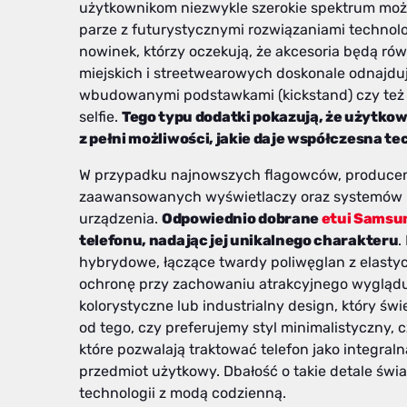
użytkownikom niezwykle szerokie spektrum możliw
parze z futurystycznymi rozwiązaniami technolo
nowinek, którzy oczekują, że akcesoria będą rów
miejskich i streetwearowych doskonale odnajd
wbudowanymi podstawkami (kickstand) czy też 
selfie.
Tego typu dodatki pokazują, że użytkow
z pełni możliwości, jakie daje współczesna te
W przypadku najnowszych flagowców, producen
zaawansowanych wyświetlaczy oraz systemów kam
urządzenia.
Odpowiednio dobrane
etui Samsu
telefonu, nadając jej unikalnego charakteru
.
hybrydowe, łączące twardy poliwęglan z elast
ochronę przy zachowaniu atrakcyjnego wyglądu.
kolorystyczne lub industrialny design, który św
od tego, czy preferujemy styl minimalistyczny, c
które pozwalają traktować telefon jako integraln
przedmiot użytkowy. Dbałość o takie detale świ
technologii z modą codzienną.