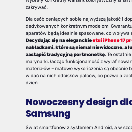
wybrały konkretny wariant kolorystyczny smart
zakrywać.
Dla osób ceniących sobie najwyższą jakość i d
dedykowanych konkretnym modelom. Gwarantuje t
aparatów będą idealnie spasowane, co wpływa ni
Decydując się na eleganckie
etui iPhone 17 pr
nakładkami, które są niemal niewidoczne, a
zastąpić tradycyjną portmonetkę
. Te ostatn
marynarki, łącząc funkcjonalność z wyrafinowa
materiałów – matowe wykończenia są obecnie b
widać na nich odcisków palców, co pozwala zac
dzień.
Nowoczesny design dl
Samsung
Świat smartfonów z systemem Android, a w szc