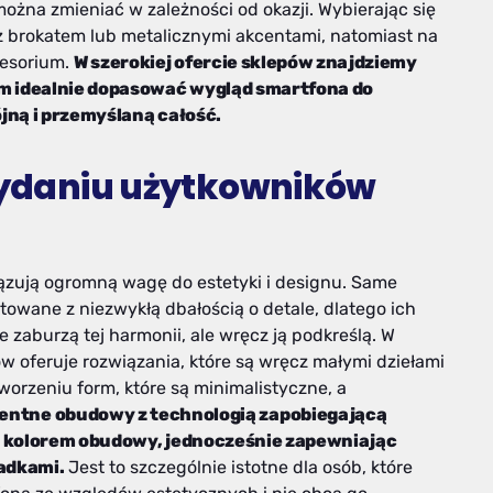
ożna zmieniać w zależności od okazji. Wybierając się
 brokatem lub metalicznymi akcentami, natomiast na
cesorium.
W szerokiej ofercie sklepów znajdziemy
am idealnie dopasować wygląd smartfona do
jną i przemyślaną całość.
 wydaniu użytkowników
ązują ogromną wagę do estetyki i designu. Same
towane z niezwykłą dbałością o detale, dlatego ich
ie zaburzą tej harmonii, ale wręcz ją podkreślą. W
 oferuje rozwiązania, które są wręcz małymi dziełami
tworzeniu form, które są minimalistyczne, a
entne obudowy z technologią zapobiegającą
m kolorem obudowy, jednocześnie zapewniając
adkami.
Jest to szczególnie istotne dla osób, które