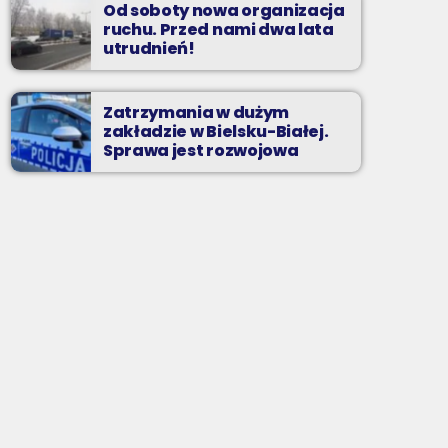
Od soboty nowa organizacja
ruchu. Przed nami dwa lata
utrudnień!
Zatrzymania w dużym
zakładzie w Bielsku-Białej.
Sprawa jest rozwojowa