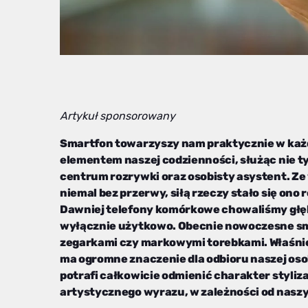
Artykuł sponsorowany
Smartfon towarzyszy nam praktycznie w każde
elementem naszej codzienności, służąc nie tyl
centrum rozrywki oraz osobisty asystent. Ze 
niemal bez przerwy, siłą rzeczy stało się o
Dawniej telefony komórkowe chowaliśmy głębo
wyłącznie użytkowo. Obecnie nowoczesne sma
zegarkami czy markowymi torebkami. Właśnie 
ma ogromne znaczenie dla odbioru naszej oso
potrafi całkowicie odmienić charakter styliza
artystycznego wyrazu, w zależności od naszy