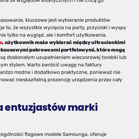
fona ze względów estetycznych i nie chcą go
opasowanie, kluczowe jest wybieranie produktów
o, że wszystkie wycięcia na porty, przyciski i wyspy
e tylko na wygląd, ale i komfort użytkowania.
o
, użytkownik może wybierać między ultracienkimi
 luksusowymi pokrowcami portfelowymi, które mogą
ie są doskonałym uzupełnieniem wieczorowej torebki lub
nym stylem. Warto zwrócić uwagę na faktury
ardzo modne i dodatkowo praktyczne, ponieważ nie
hować nieskazitelną prezencję urządzenia przez cały
a entuzjastów marki
zególności flagowe modele Samsunga, oferuje