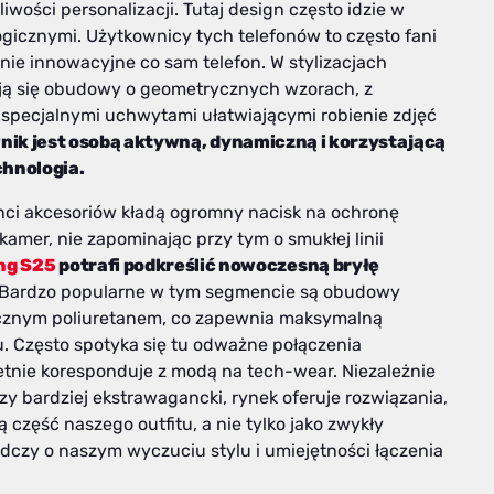
ości personalizacji. Tutaj design często idzie w
gicznymi. Użytkownicy tych telefonów to często fani
nie innowacyjne co sam telefon. W stylizacjach
ują się obudowy o geometrycznych wzorach, z
specjalnymi uchwytami ułatwiającymi robienie zdjęć
nik jest osobą aktywną, dynamiczną i korzystającą
chnologia.
ci akcesoriów kładą ogromny nacisk na ochronę
er, nie zapominając przy tym o smukłej linii
ng S25
potrafi podkreślić nowoczesną bryłę
 Bardzo popularne w tym segmencie są obudowy
ycznym poliuretanem, co zapewnia maksymalną
 Często spotyka się tu odważne połączenia
ietnie koresponduje z modą na tech-wear. Niezależnie
zy bardziej ekstrawagancki, rynek oferuje rozwiązania,
ą część naszego outfitu, a nie tylko jako zwykły
adczy o naszym wyczuciu stylu i umiejętności łączenia