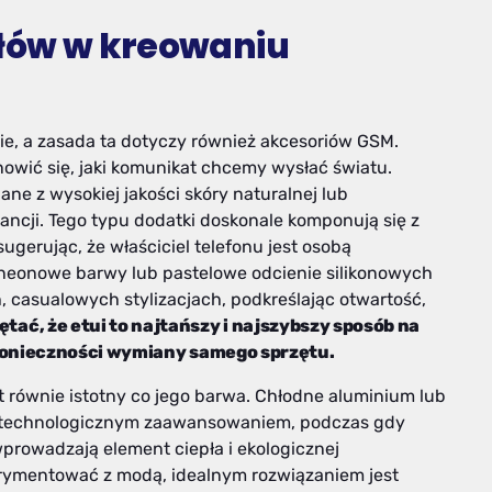
ałów w kreowaniu
ie, a zasada ta dotyczy również akcesoriów GSM.
owić się, jaki komunikat chcemy wysłać światu.
ane z wysokiej jakości skóry naturalnej lub
gancji. Tego typu dodatki doskonale komponują się z
gerując, że właściciel telefonu jest osobą
, neonowe barwy lub pastelowe odcienie silikonowych
, casualowych stylizacjach, podkreślając otwartość,
tać, że etui to najtańszy i najszybszy sposób na
konieczności wymiany samego sprzętu.
st równie istotny co jego barwa. Chłodne aluminium lub
i technologicznym zaawansowaniem, podczas gdy
wprowadzają element ciepła i ekologicznej
perymentować z modą, idealnym rozwiązaniem jest