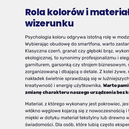
Rola kolorów i materi
wizerunku
Psychologia koloru odgrywa istotną rolę w modz
Wybierając obudowę do smartfona, warto zastan
Klasyczna czerń, granat czy głęboki brąz, wykon
ekologicznej, to synonimy profesjonalizmu i ele
garniturem, garsonką czy strojem biznesowym, su
zorganizowaną i dbającą o detale. Z kolei żywe
nakładek świetnie sprawdzają się w luźniejszych
kreatywność i energię użytkownika.
Warto pamię
zmianę charakteru naszego urządzenia bez 
Materiał, z którego wykonany jest pokrowiec, je
włókno węglowe kojarzą się z nowoczesnością 
miękki w dotyku materiał tekstylny lub drewno 
świadomości. Dla osób, które lubią często eks