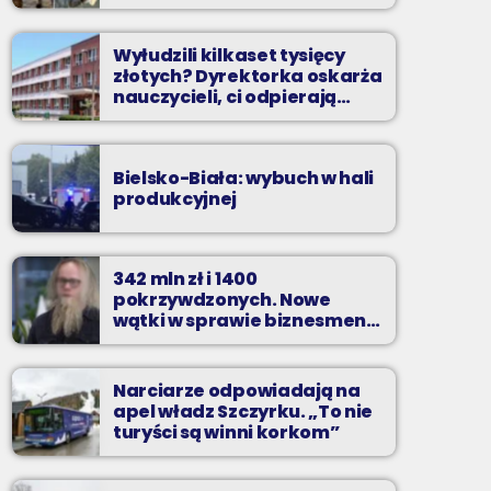
Wyłudzili kilkaset tysięcy
złotych? Dyrektorka oskarża
nauczycieli, ci odpierają
zarzuty
Bielsko-Biała: wybuch w hali
produkcyjnej
342 mln zł i 1400
pokrzywdzonych. Nowe
wątki w sprawie biznesmena
z Bielska-Białej
Narciarze odpowiadają na
apel władz Szczyrku. „To nie
turyści są winni korkom”