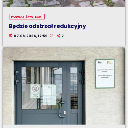
POWIAT ŻYWIECKI
Będzie odstrzał redukcyjny
today
07.08.2026, 17:59
2