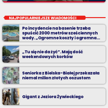
Z kina wzięte
close
Soboty od 13 do 14
NAJPOPULARNIEJSZE WIADOMOŚCI
Z Kina Wzięte to audycja w której film występuje roli głównej.
Po incydencie na basenie trzeba
spuścić 2000 metrów sześciennych
wody. „Ogromne koszty i ogromna
praca”
„Tu się nie da żyć”. Mają dość
weekendowych korków
Seniorka z Bielska-Białej przekazała
niemal milion złotych oszustom
Gigant z Jeziora Żywieckiego