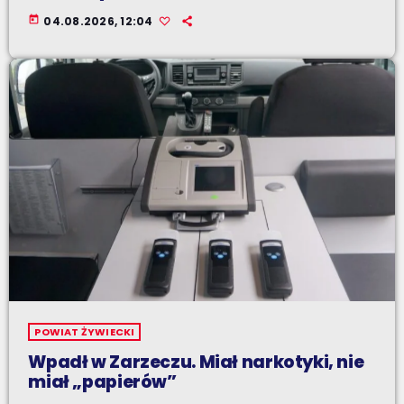
today
04.08.2026, 12:04
POWIAT ŻYWIECKI
Wpadł w Zarzeczu. Miał narkotyki, nie
miał „papierów”