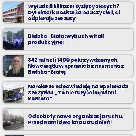
Wyłudzili kilkaset tysięcy złotych?
Dyrektorka oskarża nauczycieli, ci
odpierają zarzuty
Bielsko-Biała: wybuch w hali
produkcyjnej
342 mln zł i 1400 pokrzywdzonych.
Nowe wątki w sprawie biznesmena z
Bielska-Białej
Narciarze odpowiadają na apel władz
Szczyrku. „To nie turyści są winni
korkom”
Od soboty nowa organizacja ruchu.
Przed nami dwa lata utrudnień!