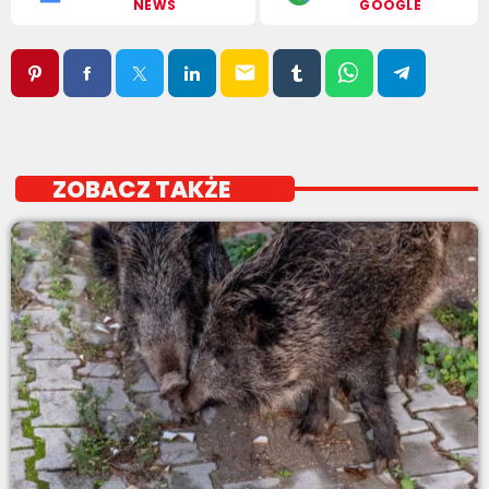
NEWS
GOOGLE
email
ZOBACZ TAKŻE