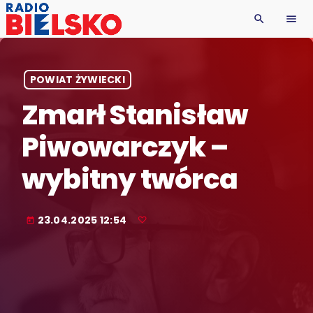
search
menu
POWIAT ŻYWIECKI
Zmarł Stanisław
Piwowarczyk –
wybitny twórca
23.04.2025 12:54
today