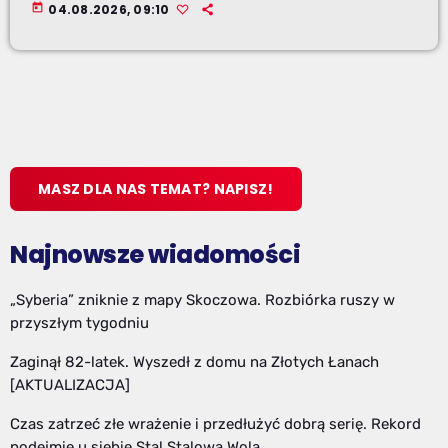
today
04.08.2026, 09:10
MASZ DLA NAS TEMAT? NAPISZ!
Najnowsze wiadomości
„Syberia” zniknie z mapy Skoczowa. Rozbiórka ruszy w
przyszłym tygodniu
Zaginął 82-latek. Wyszedł z domu na Złotych Łanach
[AKTUALIZACJA]
Czas zatrzeć złe wrażenie i przedłużyć dobrą serię. Rekord
podejmie u siebie Stal Stalowa Wola