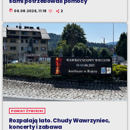
sami potrzebowali pomocy
today
06.08.2026, 11:18
2
POWIAT ŻYWIECKI
Rozpalają lato. Chudy Wawrzyniec,
koncerty i zabawa