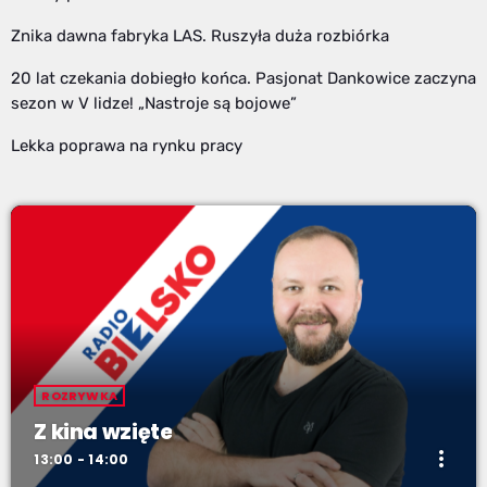
Znika dawna fabryka LAS. Ruszyła duża rozbiórka
20 lat czekania dobiegło końca. Pasjonat Dankowice zaczyna
sezon w V lidze! „Nastroje są bojowe”
Lekka poprawa na rynku pracy
ROZRYWKA
Z kina wzięte
more_vert
13:00 - 14:00