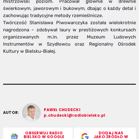
mistrzowski poziom. Pracował głównie w drewnie
świerkowym, jaworowym i bukowym, dbając o każdy detal i
zachowując tradycyjne metody rzemieślnicze.
Twórczość Stanisława Piwowarczyka została wielokrotnie
nagrodzona – zdobywał laury w prestiżowych konkursach
organizowanych m.in. przez Muzeum Ludowych
Instrumentów w Szydłowcu oraz Regionalny Ośrodek
Kultury w Bielsku-Białej.
PAWEŁ CHUDECKI
AUTOR:
p.chudecki@radiobielsko.pl
OBSERWUJ RADIO
DODAJ NAS
BIELSKO W GOOGLE
JAKO ŹRÓDŁO W