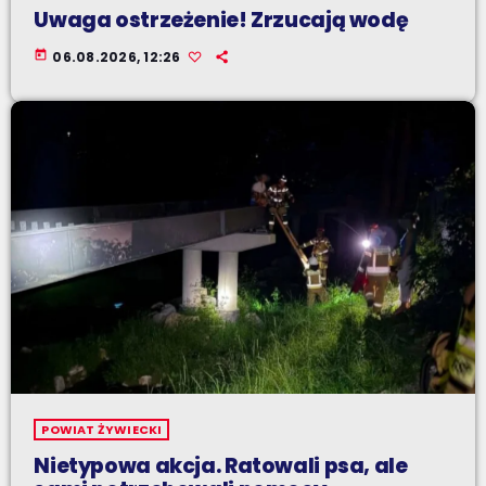
Uwaga ostrzeżenie! Zrzucają wodę
today
06.08.2026, 12:26
POWIAT ŻYWIECKI
Nietypowa akcja. Ratowali psa, ale