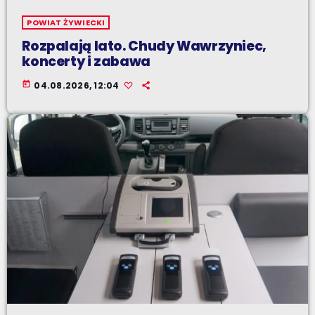
POWIAT ŻYWIECKI
Rozpalają lato. Chudy Wawrzyniec,
koncerty i zabawa
today
04.08.2026, 12:04