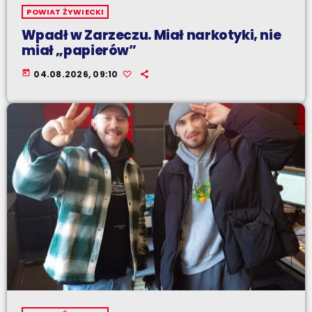
POWIAT ŻYWIECKI
Wpadł w Zarzeczu. Miał narkotyki, nie
miał „papierów”
today
04.08.2026, 09:10