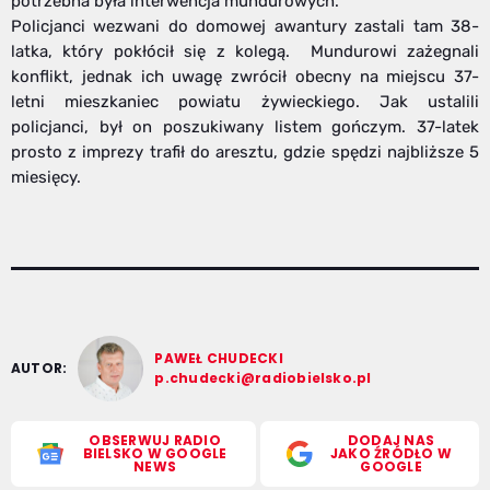
potrzebna była interwencja mundurowych.
Policjanci wezwani do domowej awantury zastali tam 38-
latka, który pokłócił się z kolegą. Mundurowi zażegnali
konflikt, jednak ich uwagę zwrócił obecny na miejscu 37-
letni mieszkaniec powiatu żywieckiego. Jak ustalili
policjanci, był on poszukiwany listem gończym. 37-latek
prosto z imprezy trafił do aresztu, gdzie spędzi najbliższe 5
miesięcy.
PAWEŁ CHUDECKI
AUTOR:
p.chudecki@radiobielsko.pl
OBSERWUJ RADIO
DODAJ NAS
BIELSKO W GOOGLE
JAKO ŹRÓDŁO W
NEWS
GOOGLE