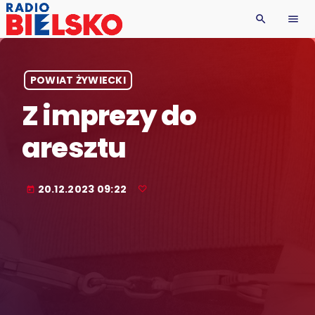
search
menu
POWIAT ŻYWIECKI
Z imprezy do
aresztu
20.12.2023 09:22
today