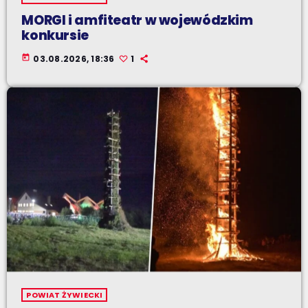
MORGI i amfiteatr w wojewódzkim
konkursie
today
03.08.2026, 18:36
1
POWIAT ŻYWIECKI