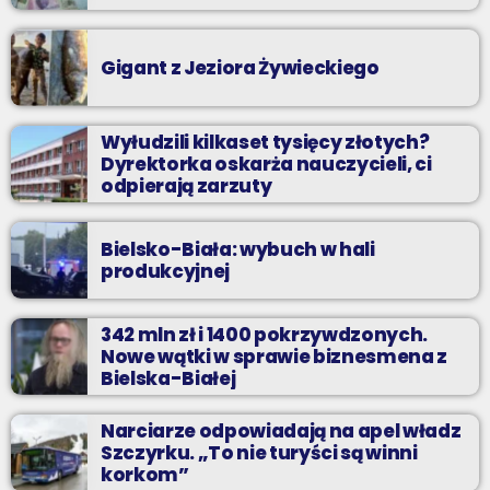
Gigant z Jeziora Żywieckiego
Wyłudzili kilkaset tysięcy złotych?
Dyrektorka oskarża nauczycieli, ci
odpierają zarzuty
Bielsko-Biała: wybuch w hali
produkcyjnej
342 mln zł i 1400 pokrzywdzonych.
Nowe wątki w sprawie biznesmena z
Bielska-Białej
Narciarze odpowiadają na apel władz
Szczyrku. „To nie turyści są winni
korkom”