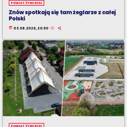
POWIAT ŻYWIECKI
Znów spotkają się tam żeglarze z całej
Polski
today
03.08.2026, 20:50
POWIAT ŻYWIECKI