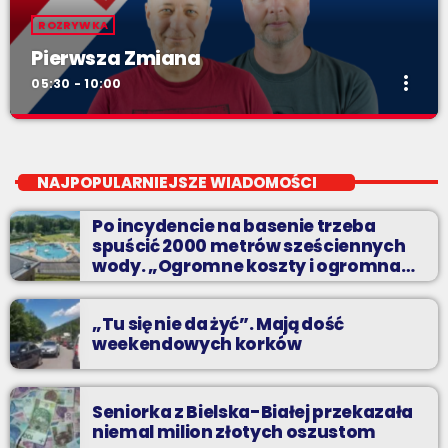
ROZRYWKA
Pierwsza Zmiana
more_vert
05:30 - 10:00
Pierwsza Zmiana
close
od poniedziałku do piątku od 5:30
NAJPOPULARNIEJSZE WIADOMOŚCI
Codziennie od poniedziałku do piątku od 5:30 do 10.
Po incydencie na basenie trzeba
spuścić 2000 metrów sześciennych
wody. „Ogromne koszty i ogromna
praca”
„Tu się nie da żyć”. Mają dość
weekendowych korków
Seniorka z Bielska-Białej przekazała
niemal milion złotych oszustom