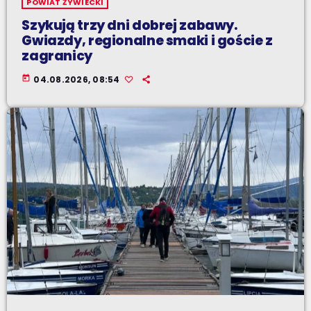
POWIAT ŻYWIECKI
Szykują trzy dni dobrej zabawy.
Gwiazdy, regionalne smaki i goście z
zagranicy
today
04.08.2026, 08:54