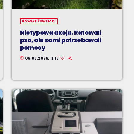
POWIAT ŻYWIECKI
Nietypowa akcja. Ratowali
psa, ale sami potrzebowali
pomocy
06.08.2026, 11:18
today