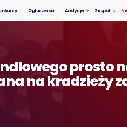
onkursy
Ogłoszenia
Audycje
Zespół
Ni
ndlowego prosto n
na na kradzieży za