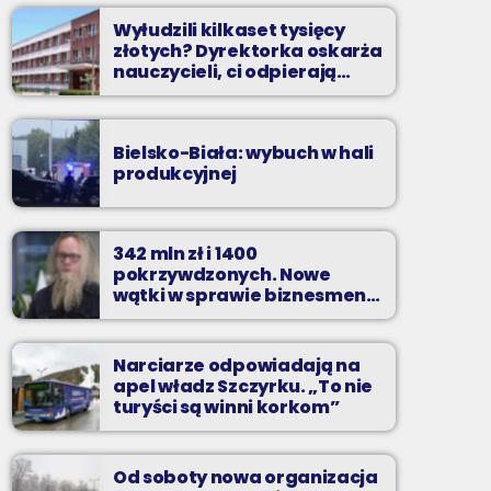
Wyłudzili kilkaset tysięcy
złotych? Dyrektorka oskarża
nauczycieli, ci odpierają
zarzuty
Bielsko-Biała: wybuch w hali
produkcyjnej
342 mln zł i 1400
pokrzywdzonych. Nowe
wątki w sprawie biznesmena
z Bielska-Białej
Narciarze odpowiadają na
apel władz Szczyrku. „To nie
turyści są winni korkom”
Od soboty nowa organizacja