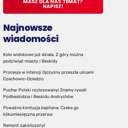
MASZ DLA NAS TEMAT?
NAPISZ!
Najnowsze
wiadomości
Koło widokowe już działa. Z góry można
podziwiać miasto i Beskidy
Procesja w intencji Ojczyzny przeszła ulicami
Czechowic-Dziedzic
Puchar Polski rozlosowany! Znamy rywali
Podbeskidzia i Beskidu Andrychów
Poważna kontuzja kapitana. Czeka go
kilkumiesięczna przerwa
Remont zakończony!