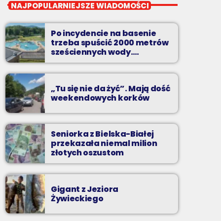
Wakacyjny Mix Przebojów
NAJPOPULARNIEJSZE WIADOMOŚCI
Wakacyjny Mix Przebojów w Radiu BIELSKO
to najgorętsze hity lata, muzyczne plażowe
Po incydencie na basenie
perełki, wspomnienia letnich przebojów,
trzeba spuścić 2000 metrów
nowości i premiery oraz Wasze pozdrowienia
sześciennych wody.
„Ogromne koszty i ogromna
z wakacji!
praca”
„Tu się nie da żyć”. Mają dość
weekendowych korków
Seniorka z Bielska-Białej
przekazała niemal milion
złotych oszustom
Gigant z Jeziora
Żywieckiego