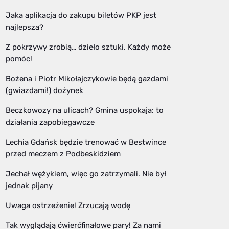
Jaka aplikacja do zakupu biletów PKP jest
najlepsza?
Z pokrzywy zrobią… dzieło sztuki. Każdy może
pomóc!
Bożena i Piotr Mikołajczykowie będą gazdami
(gwiazdami!) dożynek
Beczkowozy na ulicach? Gmina uspokaja: to
działania zapobiegawcze
Lechia Gdańsk będzie trenować w Bestwince
przed meczem z Podbeskidziem
Jechał wężykiem, więc go zatrzymali. Nie był
jednak pijany
Uwaga ostrzeżenie! Zrzucają wodę
Tak wyglądają ćwierćfinałowe pary! Za nami