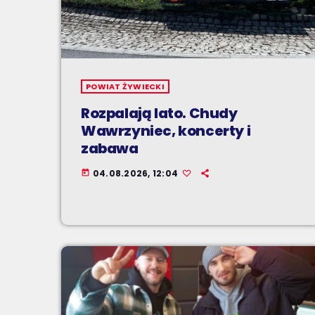
POWIAT ŻYWIECKI
Rozpalają lato. Chudy
Wawrzyniec, koncerty i
zabawa
04.08.2026, 12:04
today