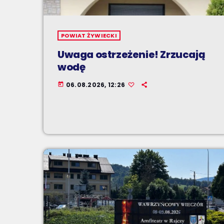
POWIAT ŻYWIECKI
Uwaga ostrzeżenie! Zrzucają
wodę
06.08.2026, 12:26
today