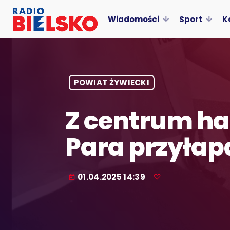
Wiadomości
Sport
K
POWIAT ŻYWIECKI
Z centrum ha
Para przyłapa
01.04.2025 14:39
today