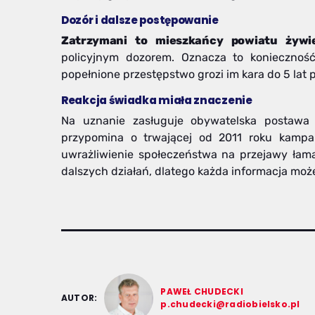
Dozór i dalsze postępowanie
Zatrzymani to mieszkańcy powiatu żywie
policyjnym dozorem. Oznacza to konieczność 
popełnione przestępstwo grozi im kara do 5 lat 
Reakcja świadka miała znaczenie
Na uznanie zasługuje obywatelska postawa zg
przypomina o trwającej od 2011 roku kampani
uwrażliwienie społeczeństwa na przejawy łama
dalszych działań, dlatego każda informacja moż
PAWEŁ CHUDECKI
AUTOR:
p.chudecki@radiobielsko.pl