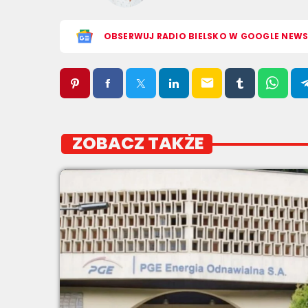
OBSERWUJ RADIO BIELSKO W GOOGLE NEW
email
ZOBACZ TAKŻE