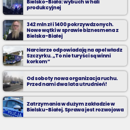
Bielsko-Biała: wybuch w hali
produkcyjnej
342 mln zł i 1400 pokrzywdzonych.
Nowe wątki w sprawie biznesmena z
Bielska-Białej
Narciarze odpowiadają na apel władz
Szczyrku. „To nie turyści są winni
korkom”
Od soboty nowa organizacja ruchu.
Przed nami dwa lata utrudnień!
Zatrzymania w dużym zakładzie w
Bielsku-Białej. Sprawa jest rozwojowa