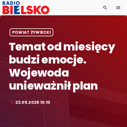
search
menu
POWIAT ŻYWIECKI
Temat od miesięcy
budzi emocje.
Wojewoda
unieważnił plan
23.05.2026 10:10
today