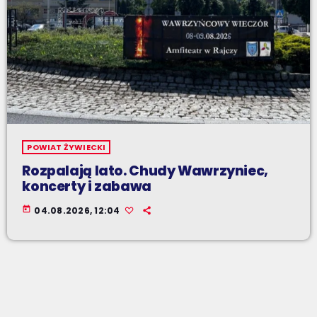
POWIAT ŻYWIECKI
Rozpalają lato. Chudy Wawrzyniec,
koncerty i zabawa
today
04.08.2026, 12:04