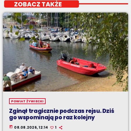
ZOBACZ TAKŻE
POWIAT ŻYWIECKI
Zginął tragicznie podczas rejsu. Dziś
go wspominają po raz kolejny
today
08.08.2026, 12:14
1