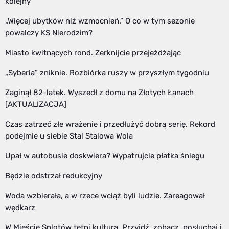
kolejny
„Więcej ubytków niż wzmocnień.” O co w tym sezonie
powalczy KS Nierodzim?
Miasto kwitnących rond. Zerknijcie przejeżdżając
„Syberia” zniknie. Rozbiórka ruszy w przyszłym tygodniu
Zaginął 82-latek. Wyszedł z domu na Złotych Łanach
[AKTUALIZACJA]
Czas zatrzeć złe wrażenie i przedłużyć dobrą serię. Rekord
podejmie u siebie Stal Stalowa Wola
Upał w autobusie doskwiera? Wypatrujcie płatka śniegu
Będzie odstrzał redukcyjny
Woda wzbierała, a w rzece wciąż byli ludzie. Zareagował
wędkarz
W Mieście Splotów tętni kulturą. Przyjdź, zobacz, posłuchaj i