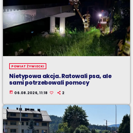
POWIAT ŻYWIECKI
Nietypowa akcja. Ratowali psa, ale
sami potrzebowali pomocy
today
06.08.2026, 11:18
2