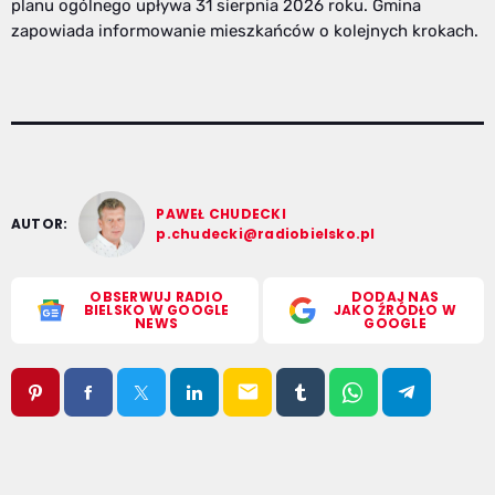
planu ogólnego upływa 31 sierpnia 2026 roku. Gmina
zapowiada informowanie mieszkańców o kolejnych krokach.
PAWEŁ CHUDECKI
AUTOR:
p.chudecki@radiobielsko.pl
OBSERWUJ RADIO
DODAJ NAS
BIELSKO W GOOGLE
JAKO ŹRÓDŁO W
NEWS
GOOGLE
email