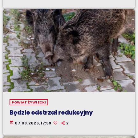
POWIAT ŻYWIECKI
Będzie odstrzał redukcyjny
today
07.08.2026, 17:59
2