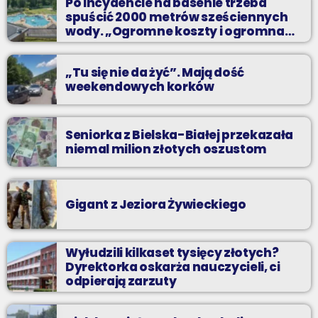
Po incydencie na basenie trzeba
propozycji i pozdrów bliskich na żywo w Radiu BIELSKO.
spuścić 2000 metrów sześciennych
wody. „Ogromne koszty i ogromna
praca”
„Tu się nie da żyć”. Mają dość
weekendowych korków
Seniorka z Bielska-Białej przekazała
niemal milion złotych oszustom
Gigant z Jeziora Żywieckiego
Wyłudzili kilkaset tysięcy złotych?
Dyrektorka oskarża nauczycieli, ci
odpierają zarzuty