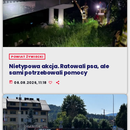
POWIAT ŻYWIECKI
Nietypowa akcja. Ratowali psa, ale
sami potrzebowali pomocy
today
06.08.2026, 11:18