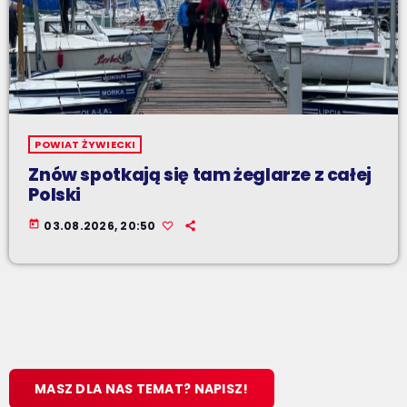
POWIAT ŻYWIECKI
Znów spotkają się tam żeglarze z całej
Polski
today
03.08.2026, 20:50
MASZ DLA NAS TEMAT? NAPISZ!