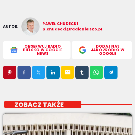
PAWEŁ CHUDECKI
AUTOR:
p.chudecki@radiobielsko.pl
OBSERWUJ RADIO
DODAJ NAS
BIELSKO W GOOGLE
JAKO ŹRÓDŁO W
NEWS
GOOGLE
email
ZOBACZ TAKŻE