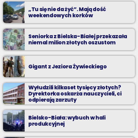
„Tu się nie da żyć”. Mają dość
weekendowych korków
Seniorka z Bielska-Białej przekazała
niemal milion złotych oszustom
Gigant z Jeziora Żywieckiego
Wyłudzili kilkaset tysięcy złotych?
Dyrektorka oskarża nauczycieli, ci
odpierają zarzuty
Bielsko-Biała: wybuch w hali
produkcyjnej