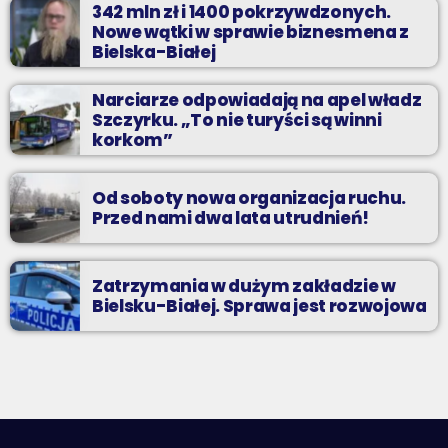
342 mln zł i 1400 pokrzywdzonych.
Nowe wątki w sprawie biznesmena z
Bielska-Białej
Narciarze odpowiadają na apel władz
Szczyrku. „To nie turyści są winni
korkom”
Od soboty nowa organizacja ruchu.
Przed nami dwa lata utrudnień!
Zatrzymania w dużym zakładzie w
Bielsku-Białej. Sprawa jest rozwojowa