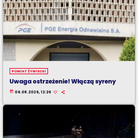
POWIAT ŻYWIECKI
Uwaga ostrzeżenie! Włączą syreny
today
06.08.2026, 12:26