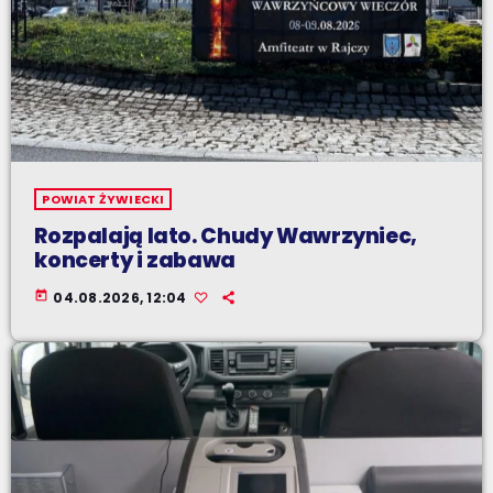
POWIAT ŻYWIECKI
Rozpalają lato. Chudy Wawrzyniec,
koncerty i zabawa
today
04.08.2026, 12:04