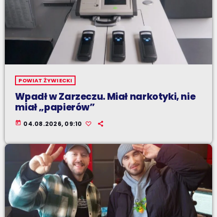
POWIAT ŻYWIECKI
Wpadł w Zarzeczu. Miał narkotyki, nie
miał „papierów”
today
04.08.2026, 09:10