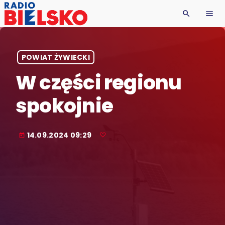
search
menu
POWIAT ŻYWIECKI
W części regionu
spokojnie
14.09.2024 09:29
today