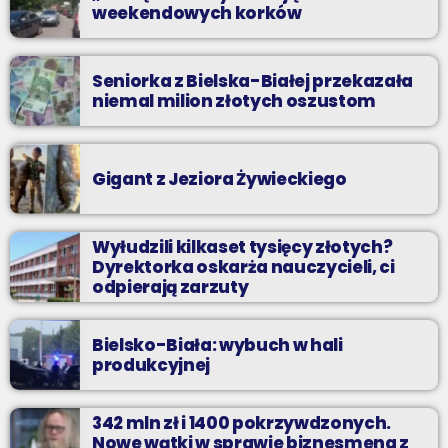
weekendowych korków
Seniorka z Bielska-Białej przekazała
niemal milion złotych oszustom
Gigant z Jeziora Żywieckiego
Wyłudzili kilkaset tysięcy złotych?
Dyrektorka oskarża nauczycieli, ci
odpierają zarzuty
Bielsko-Biała: wybuch w hali
produkcyjnej
342 mln zł i 1400 pokrzywdzonych.
Nowe wątki w sprawie biznesmena z