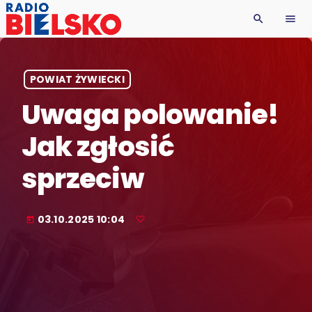
search
menu
POWIAT ŻYWIECKI
Uwaga polowanie!
Jak zgłosić
sprzeciw
03.10.2025 10:04
today