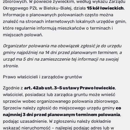
zbiorowych. W powiecie żywieckim, według wykazu Zarządu
Okręgowego PZŁ w Bielsku-Białej, działa
15 kół łowieckich
.
Informacje o planowanych polowaniach często można
znaleźć na stronach internetowych lokalnych urzędów gmin,
które regularnie informują mieszkańców o terminach i
miejscach polowań.
Organizator polowania ma obowiązek zgłosić je do urzędu
gminy najpóźniej na 14 dni przed planowanym terminem, a
urząd ma 5 dni na zamieszczenie tej informacji na swojej
stronie.
Prawo właścicieli i zarządców gruntów
Zgodnie z
art. 42ab ust. 3–5 ustawy Prawo łowieckie
,
właściciel, posiadacz lub zarządca gruntu może wnieść
sprzeciw wobec organizowanego polowania zbiorowego.
Sprzeciw należy zgłosić do miejscowego urzędu gminy
co
najmniej 3 dni przed planowanym terminem polowania
,
podając uzasadnienie. W zgłoszeniu należy dokładnie
wskazać nieruchomość – najlepiej podając adres lub w