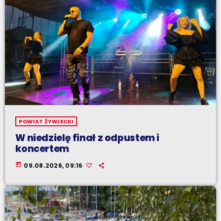
POWIAT ŻYWIECKI
W niedzielę finał z odpustem i
koncertem
today
09.08.2026, 09:16