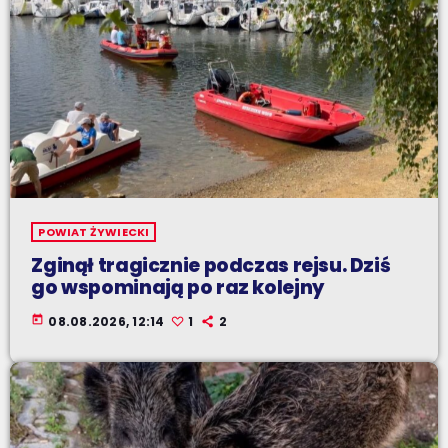
POWIAT ŻYWIECKI
Zginął tragicznie podczas rejsu. Dziś
go wspominają po raz kolejny
today
08.08.2026, 12:14
1
2