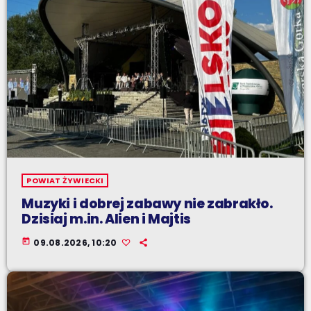
POWIAT ŻYWIECKI
Muzyki i dobrej zabawy nie zabrakło.
Dzisiaj m.in. Alien i Majtis
today
09.08.2026, 10:20