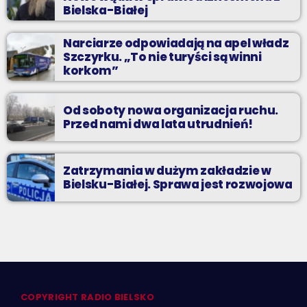
Bielska-Białej
Narciarze odpowiadają na apel władz
Szczyrku. „To nie turyści są winni
korkom”
Od soboty nowa organizacja ruchu.
Przed nami dwa lata utrudnień!
Zatrzymania w dużym zakładzie w
Bielsku-Białej. Sprawa jest rozwojowa
COPYRIGHT RADIO BIELSKO