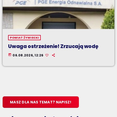
POWIAT ŻYWIECKI
Uwaga ostrzeżenie! Zrzucają wodę
today
06.08.2026, 12:26
MASZ DLA NAS TEMAT? NAPISZ!