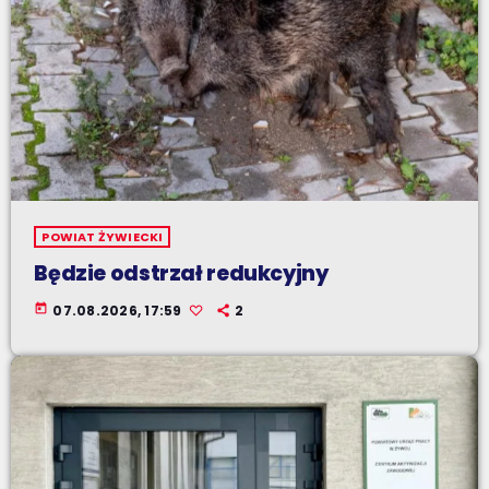
POWIAT ŻYWIECKI
Będzie odstrzał redukcyjny
today
07.08.2026, 17:59
2