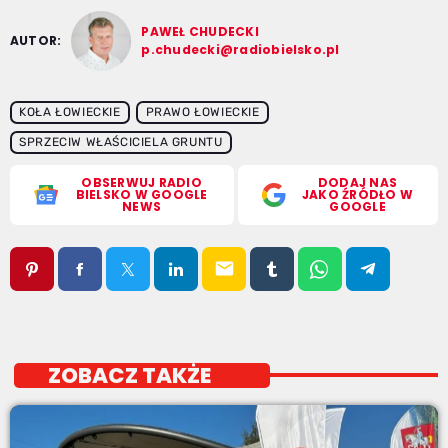
PAWEŁ CHUDECKI
AUTOR:
p.chudecki@radiobielsko.pl
KOŁA ŁOWIECKIE
PRAWO ŁOWIECKIE
SPRZECIW WŁAŚCICIELA GRUNTU
OBSERWUJ RADIO
DODAJ NAS
BIELSKO W GOOGLE
JAKO ŹRÓDŁO W
NEWS
GOOGLE
email
ZOBACZ TAKŻE