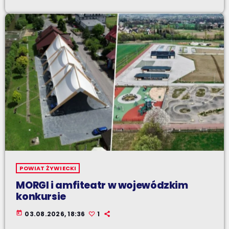
POWIAT ŻYWIECKI
MORGI i amfiteatr w wojewódzkim
konkursie
today
03.08.2026, 18:36
1