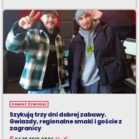
POWIAT ŻYWIECKI
Szykują trzy dni dobrej zabawy.
Gwiazdy, regionalne smaki i goście z
zagranicy
today
04.08.2026, 08:54