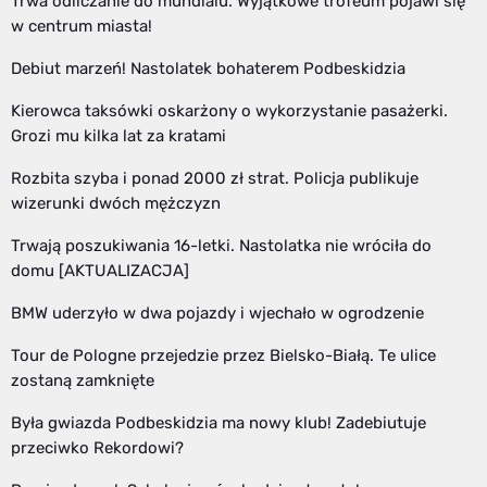
Trwa odliczanie do mundialu. Wyjątkowe trofeum pojawi się
w centrum miasta!
Debiut marzeń! Nastolatek bohaterem Podbeskidzia
Kierowca taksówki oskarżony o wykorzystanie pasażerki.
Grozi mu kilka lat za kratami
Rozbita szyba i ponad 2000 zł strat. Policja publikuje
wizerunki dwóch mężczyzn
Trwają poszukiwania 16-letki. Nastolatka nie wróciła do
domu [AKTUALIZACJA]
BMW uderzyło w dwa pojazdy i wjechało w ogrodzenie
Tour de Pologne przejedzie przez Bielsko-Białą. Te ulice
zostaną zamknięte
Była gwiazda Podbeskidzia ma nowy klub! Zadebiutuje
przeciwko Rekordowi?