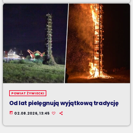
POWIAT ŻYWIECKI
Od lat pielęgnują wyjątkową tradycję
today
02.08.2026, 13:45