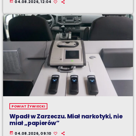
today
04.08.2026, 12:04
POWIAT ŻYWIECKI
Wpadł w Zarzeczu. Miał narkotyki, nie
miał „papierów”
today
04.08.2026, 09:10