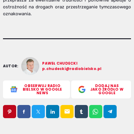
przeprasza za ewentualne trudności i ponownie apeluje o
ostrożność na drogach oraz przestrzeganie tymczasowego
oznakowania.
PAWEŁ CHUDECKI
AUTOR:
p.chudecki@radiobielsko.pl
OBSERWUJ RADIO
DODAJ NAS
BIELSKO W GOOGLE
JAKO ŹRÓDŁO W
NEWS
GOOGLE
email