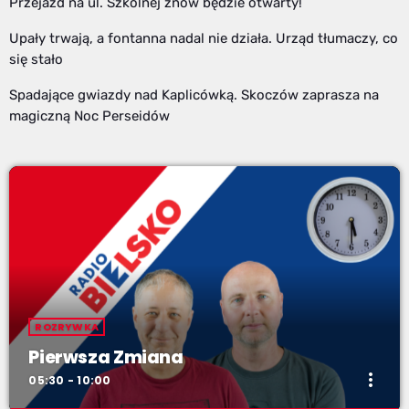
Przejazd na ul. Szkolnej znów będzie otwarty!
Upały trwają, a fontanna nadal nie działa. Urząd tłumaczy, co
się stało
Spadające gwiazdy nad Kaplicówką. Skoczów zaprasza na
magiczną Noc Perseidów
ROZRYWKA
Pierwsza Zmiana
more_vert
05:30 - 10:00