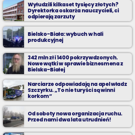
Wyłudzili kilkaset tysięcy złotych?
Dyrektorka oskarża nauczycieli, ci
odpierają zarzuty
Bielsko-Biała: wybuch w hali
produkcyjnej
342 mln zł i 1400 pokrzywdzonych.
Nowe wątki w sprawie biznesmena z
Bielska-Białej
Narciarze odpowiadają na apel władz
Szczyrku. „To nie turyści są winni
korkom”
Od soboty nowa organizacja ruchu.
Przed nami dwa lata utrudnień!