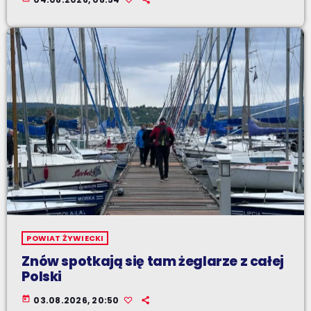
POWIAT ŻYWIECKI
Znów spotkają się tam żeglarze z całej
Polski
today
03.08.2026, 20:50