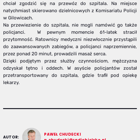
chciał zgodzić się na przewóz do szpitala. Na miejsce
natychmiast skierowano dzielnicowych z Komisariatu Policji
w Gilowicach.
Na przewiezienie do szpitala, nie mogli namówić go także
policjanci. W pewnym momencie 61-latek stracił
przytomność. Ratownicy medyczni niezwłocznie przystąpili
do zaawansowanych zabiegów, a policjanci naprzemiennie,
przez ponad 20 minut, prowadzili masaż serca.
Dzięki podjętym przez służby czynnościom, mężczyzna
odzyskał tętno i oddech. W asyście policjantów został
przetransportowany do szpitala, gdzie trafił pod opiekę
lekarzy.
PAWEŁ CHUDECKI
AUTOR:
p.chudecki@radiobielsko.pl