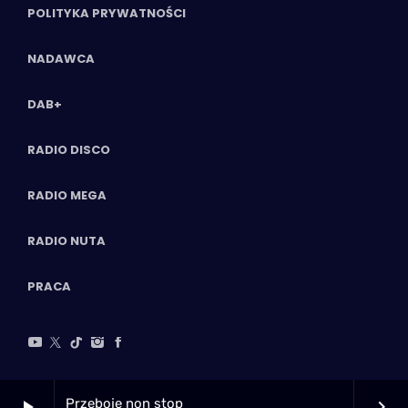
POLITYKA PRYWATNOŚCI
NADAWCA
DAB+
RADIO DISCO
RADIO MEGA
RADIO NUTA
PRACA
Przeboje non stop
play_arrow
keyboard_arrow_right