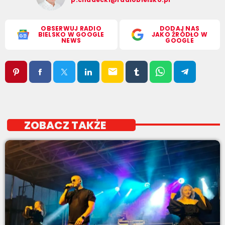
OBSERWUJ RADIO
DODAJ NAS
BIELSKO W GOOGLE
JAKO ŹRÓDŁO W
NEWS
GOOGLE
email
ZOBACZ TAKŻE