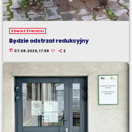
POWIAT ŻYWIECKI
Będzie odstrzał redukcyjny
today
07.08.2026, 17:59
2