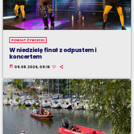
POWIAT ŻYWIECKI
W niedzielę finał z odpustem i
koncertem
today
09.08.2026, 09:16