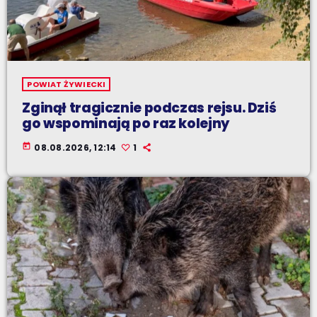
POWIAT ŻYWIECKI
Zginął tragicznie podczas rejsu. Dziś
go wspominają po raz kolejny
today
08.08.2026, 12:14
1