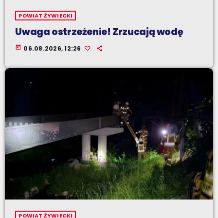
POWIAT ŻYWIECKI
Uwaga ostrzeżenie! Zrzucają wodę
today
06.08.2026, 12:26
POWIAT ŻYWIECKI