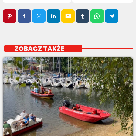
email
ZOBACZ TAKŻE