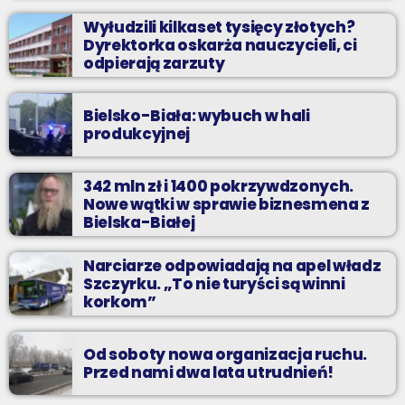
Wyłudzili kilkaset tysięcy złotych?
Dyrektorka oskarża nauczycieli, ci
odpierają zarzuty
Bielsko-Biała: wybuch w hali
produkcyjnej
342 mln zł i 1400 pokrzywdzonych.
Nowe wątki w sprawie biznesmena z
Bielska-Białej
Narciarze odpowiadają na apel władz
Szczyrku. „To nie turyści są winni
korkom”
Od soboty nowa organizacja ruchu.
Przed nami dwa lata utrudnień!