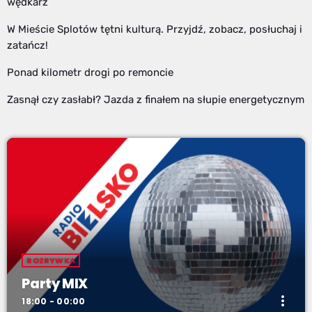
wędkarz
W Mieście Splotów tętni kulturą. Przyjdź, zobacz, posłuchaj i
zatańcz!
Ponad kilometr drogi po remoncie
Zasnął czy zasłabł? Jazda z finałem na słupie energetycznym
ROZRYWKA
Party MIX
more_vert
18:00 - 00:00