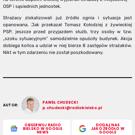
OSP i sąsiednich jednostek.
Strażacy zlokalizowali już źródło ognia i sytuacja jest
opanowana. Jak przekazał Tomasz Kołodziej z żywieckiej
PSP, jeszcze przed przyjazdem służb, trzy osoby w tzw.
„szoku sytuacyjnym” samodzielnie opuściły budynek. Akcja
dobiega końca a udział w niej bierze 8 zastępów strażaków.
Nikt w tym zdarzeniu nie został poszkodowany.
PAWEŁ CHUDECKI
AUTOR:
p.chudecki@radiobielsko.pl
OBSERWUJ RADIO
DODAJ NAS
BIELSKO W GOOGLE
JAKO ŹRÓDŁO W
NEWS
GOOGLE