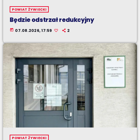
POWIAT ŻYWIECKI
Będzie odstrzał redukcyjny
today
07.08.2026, 17:59
2
POWIAT ŻYWIECKI