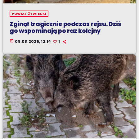
POWIAT ŻYWIECKI
Zginął tragicznie podczas rejsu. Dziś
go wspominają po raz kolejny
today
08.08.2026, 12:14
1