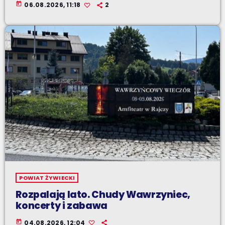
today
06.08.2026, 11:18
2
POWIAT ŻYWIECKI
Rozpalają lato. Chudy Wawrzyniec,
koncerty i zabawa
today
04.08.2026, 12:04