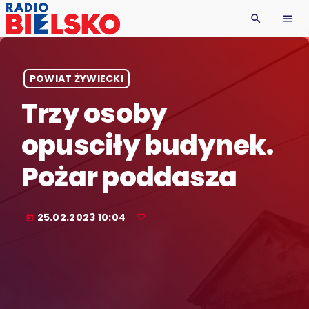
search
menu
POWIAT ŻYWIECKI
Trzy osoby
opusciły budynek.
Pożar poddasza
25.02.2023 10:04
today