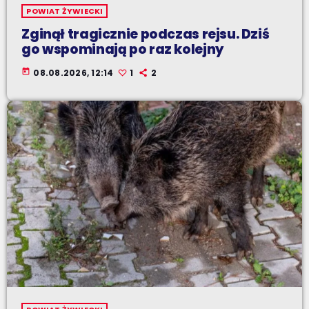
POWIAT ŻYWIECKI
Zginął tragicznie podczas rejsu. Dziś
go wspominają po raz kolejny
today
08.08.2026, 12:14
1
2