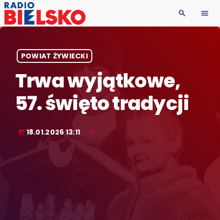
search
menu
POWIAT ŻYWIECKI
Trwa wyjątkowe,
57. święto tradycji
18.01.2026 13:11
today