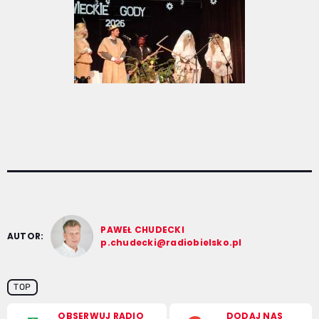
PAWEŁ CHUDECKI
AUTOR:
p.chudecki@radiobielsko.pl
TOP
OBSERWUJ RADIO
DODAJ NAS