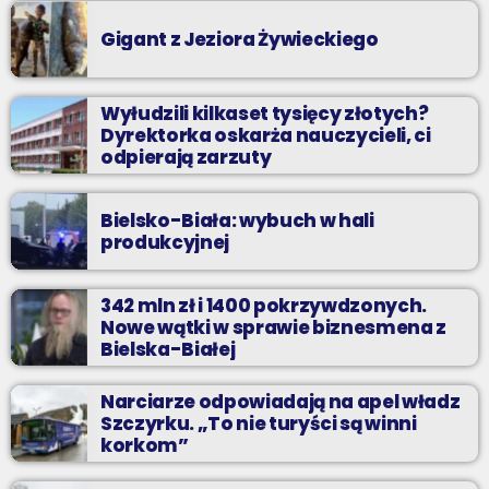
Gigant z Jeziora Żywieckiego
Wyłudzili kilkaset tysięcy złotych?
Dyrektorka oskarża nauczycieli, ci
odpierają zarzuty
Bielsko-Biała: wybuch w hali
produkcyjnej
342 mln zł i 1400 pokrzywdzonych.
Nowe wątki w sprawie biznesmena z
Bielska-Białej
Narciarze odpowiadają na apel władz
Szczyrku. „To nie turyści są winni
korkom”