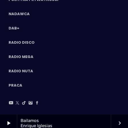
NADAWCA
DAB+
RADIO DISCO
RADIO MEGA
RADIO NUTA
PRACA
Bailamos
play_arrow
keyboard_arrow_right
Enrique Iglesias