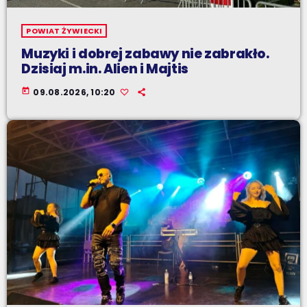
POWIAT ŻYWIECKI
Muzyki i dobrej zabawy nie zabrakło.
Dzisiaj m.in. Alien i Majtis
today
09.08.2026, 10:20