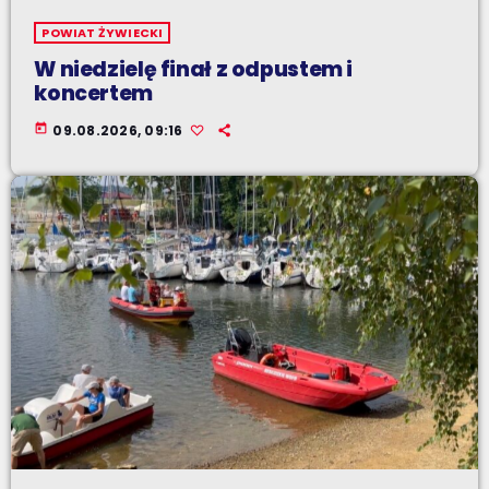
POWIAT ŻYWIECKI
W niedzielę finał z odpustem i
koncertem
today
09.08.2026, 09:16