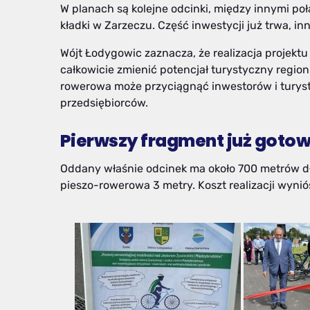
W planach są kolejne odcinki, między innymi po
kładki w Zarzeczu. Część inwestycji już trwa, in
Wójt Łodygowic zaznacza, że realizacja projektu
całkowicie zmienić potencjał turystyczny regi
rowerowa może przyciągnąć inwestorów i turyst
przedsiębiorców.
Pierwszy fragment już goto
Oddany właśnie odcinek ma około 700 metrów dł
pieszo-rowerowa 3 metry. Koszt realizacji wyniós