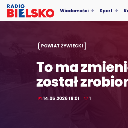
Wiadomości
Sport
K
POWIAT ŻYWIECKI
To ma zmienić
został zrobio
14.05.2026 18:01
1
today