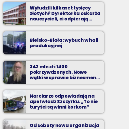
Wyłudzili kilkaset tysięcy
złotych? Dyrektorka oskarża
nauczycieli, ci odpierają
zarzuty
Bielsko-Biała: wybuch w hali
produkcyjnej
342 mln zł i 1400
pokrzywdzonych. Nowe
wątki w sprawie biznesmena
z Bielska-Białej
Narciarze odpowiadają na
apel władz Szczyrku. „To nie
turyści są winni korkom”
Od soboty nowa organizacja