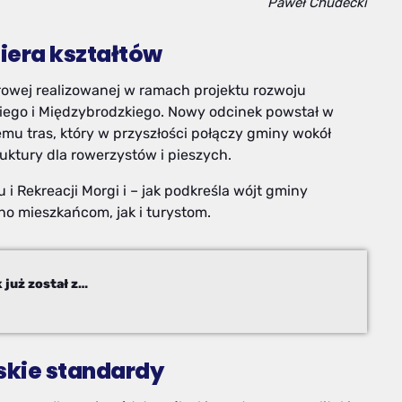
Paweł Chudecki
iera kształtów
rowej realizowanej w ramach projektu rozwoju
kiego i Międzybrodzkiego. Nowy odcinek powstał w
mu tras, który w przyszłości połączy gminy wokół
ruktury dla rowerzystów i pieszych.
 Rekreacji Morgi i – jak podkreśla wójt gminy
o mieszkańcom, jak i turystom.
To ma zmienić cały region. Pierwszy krok już został zrobiony
skie standardy