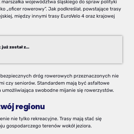
 marszałka województwa śląskiego do spraw polityki
ko „oficer rowerowy”. Jak podkreślał, powstające trasy
ejskiej, między innymi trasy EuroVelo 4 oraz krajowej
To ma zmienić cały region. Pierwszy krok już został zrobiony
i bezpiecznych dróg rowerowych przeznaczonych nie
ećmi czy seniorów. Standardem mają być asfaltowe
 umożliwiająca swobodne mijanie się rowerzystów.
zwój regionu
ie nie tylko rekreacyjne. Trasy mają stać się
ju gospodarczego terenów wokół jeziora.