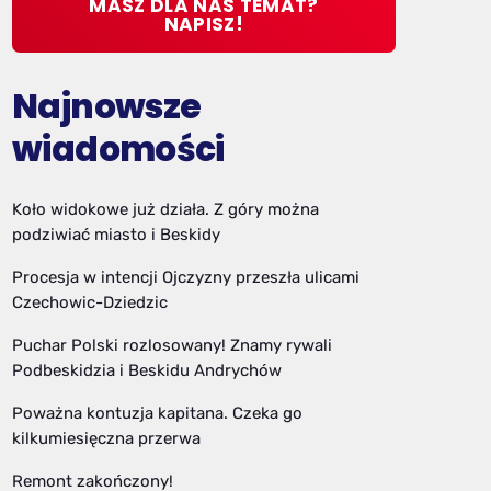
MASZ DLA NAS TEMAT?
NAPISZ!
Najnowsze
wiadomości
Koło widokowe już działa. Z góry można
podziwiać miasto i Beskidy
Procesja w intencji Ojczyzny przeszła ulicami
Czechowic-Dziedzic
Puchar Polski rozlosowany! Znamy rywali
Podbeskidzia i Beskidu Andrychów
Poważna kontuzja kapitana. Czeka go
kilkumiesięczna przerwa
Remont zakończony!