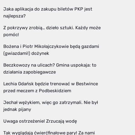
Jaka aplikacja do zakupu biletów PKP jest
najlepsza?
Z pokrzywy zrobią… dzieło sztuki. Każdy może
pomóc!
Bożena i Piotr Mikołajczykowie będą gazdami
(gwiazdami!) dożynek
Beczkowozy na ulicach? Gmina uspokaja: to
działania zapobiegawcze
Lechia Gdańsk będzie trenować w Bestwince
przed meczem z Podbeskidziem
Jechał wężykiem, więc go zatrzymali. Nie był
jednak pijany
Uwaga ostrzeżenie! Zrzucają wodę
Tak wyglądają ćwierćfinałowe pary! Za nami