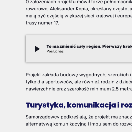
O założeniach projektu mówił także pełnomocnik
rowerowej Aleksander Kopia, określany często ja
mają być częścią większej sieci krajowej i europ
trasy numer 17.
play_arrow
Paweł Chudecki
Projekt zakłada budowę wygodnych, szerokich 
tylko dla sportowców, ale również rodzin z dzi
nawierzchnie oraz szerokość minimum 2,5 metra
Turystyka, komunikacja i ro
Samorządowcy podkreślają, że projekt ma znaczen
alternatywą komunikacyjną i impulsem do rozwo