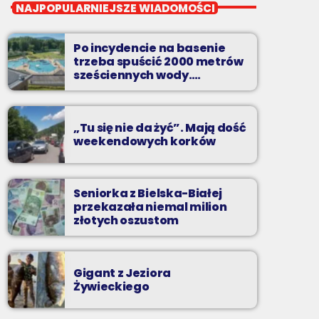
Noc z Radiem BIELSKO
NAJPOPULARNIEJSZE WIADOMOŚCI
Nocą, kiedy wszyscy śpią - my gramy dalej. I
to właśnie nocą można "upolować" na naszej
Po incydencie na basenie
antenie prawdziwe muzyczne perełki.
trzeba spuścić 2000 metrów
sześciennych wody.
„Ogromne koszty i ogromna
praca”
„Tu się nie da żyć”. Mają dość
weekendowych korków
Seniorka z Bielska-Białej
przekazała niemal milion
złotych oszustom
Gigant z Jeziora
Żywieckiego