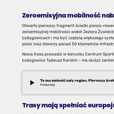
Zeroemisyjna mobilność nab
Otwarto pierwszy fragment ścieżki pieszo-rowe
zeroemisyjnej mobilności wokół Jeziora Żywiec
Łodygowicach i ma być częścią większego syste
jezior oraz stworzy ponad 50 kilometrów infrast
Nowa trasa prowadzi w kierunku Centrum Sportu i
Łodygowice Tadeusz Karolini – ma służyć zarówn
play_arrow
Paweł Chudecki
Trasy mają spełniać europej