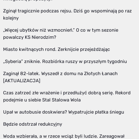
Zginął tragicznie podczas rejsu. Dziś go wspominają po raz
kolejny
„Więcej ubytków niż wzmocnień.” O co w tym sezonie
powalczy KS Nierodzim?
Miasto kwitnących rond. Zerknijcie przejeżdżając
„Syberia” zniknie. Rozbiórka ruszy w przyszłym tygodniu
Zaginął 82-latek. Wyszedł z domu na Złotych Łanach
[AKTUALIZACJA]
Czas zatrzeć złe wrażenie i przedłużyć dobrą serię. Rekord
podejmie u siebie Stal Stalowa Wola
Upał w autobusie doskwiera? Wypatrujcie płatka śniegu
Będzie odstrzał redukcyjny
Woda wzbierała, a w rzece wciąż byli ludzie. Zareagował