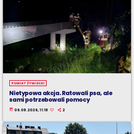
POWIAT ŻYWIECKI
Nietypowa akcja. Ratowali psa, ale
sami potrzebowali pomocy
today
06.08.2026, 11:18
2