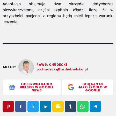
Adaptacja obejmuje dwa skrzydła dotychczas
niewykorzystanej części szpitala. Władze liczą, że w
przyszłości pacjenci z regionu będą mieli lepsze warunki
leczenia.
PAWEŁ CHUDECKI
AUTOR:
p.chudecki@radiobielsko.pl
OBSERWUJ RADIO
DODAJ NAS
BIELSKO W GOOGLE
JAKO ŹRÓDŁO W
NEWS
GOOGLE
email