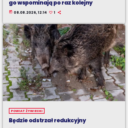
go wspominają po raz kolejny
today
08.08.2026, 12:14
1
POWIAT ŻYWIECKI
Będzie odstrzał redukcyjny