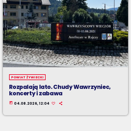
POWIAT ŻYWIECKI
Rozpalają lato. Chudy Wawrzyniec,
koncerty i zabawa
today
04.08.2026, 12:04