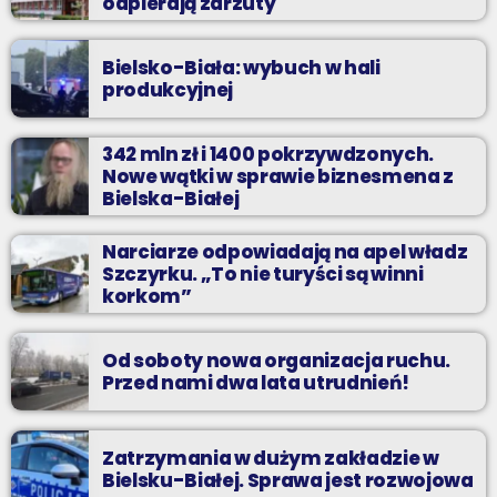
odpierają zarzuty
Bielsko-Biała: wybuch w hali
produkcyjnej
342 mln zł i 1400 pokrzywdzonych.
Nowe wątki w sprawie biznesmena z
Bielska-Białej
Narciarze odpowiadają na apel władz
Szczyrku. „To nie turyści są winni
korkom”
Od soboty nowa organizacja ruchu.
Przed nami dwa lata utrudnień!
Zatrzymania w dużym zakładzie w
Bielsku-Białej. Sprawa jest rozwojowa