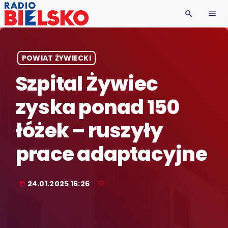
search
menu
POWIAT ŻYWIECKI
Szpital Żywiec
zyska ponad 150
łóżek – ruszyły
prace adaptacyjne
24.01.2025 16:26
today