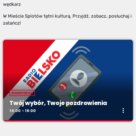
wędkarz
W Mieście Splotów tętni kulturą. Przyjdź, zobacz, posłuchaj i
zatańcz!
ROZRYWKA
Twój wybór, Twoje pozdrowienia
more_vert
14:00 - 16:00
Twój wybór, Twoje pozdrowienia
close