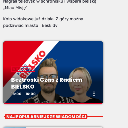
Nagrali teledysk w schronisku i wsparli bielską
„Miau Misję”
Koło widokowe już działa. Z góry można
podziwiać miasto i Beskidy
ROZRYWKA
Beztroski Czas z Radiem
BIELSKO
more_vert
13:00 - 16:00
close
Beztroski Czas z Radiem
NAJPOPULARNIEJSZE WIADOMOŚCI
BIELSKO