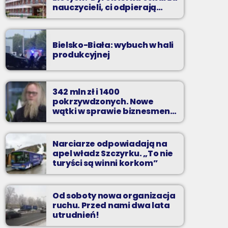
nauczycieli, ci odpierają
zarzuty
Bielsko-Biała: wybuch w hali
produkcyjnej
342 mln zł i 1400
pokrzywdzonych. Nowe
wątki w sprawie biznesmena
z Bielska-Białej
Narciarze odpowiadają na
apel władz Szczyrku. „To nie
turyści są winni korkom”
Od soboty nowa organizacja
ruchu. Przed nami dwa lata
utrudnień!