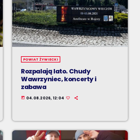
POWIAT ŻYWIECKI
Rozpalają lato. Chudy
Wawrzyniec, koncerty i
zabawa
04.08.2026, 12:04
today