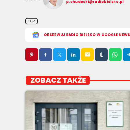
p.chudecki@radiobielsko.pl
TOP
OBSERWUJ RADIO BIELSKO W GOOGLE NEW
email
ZOBACZ TAKŻE