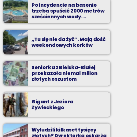
do poniedziałku do piątku od 13 do 16
Po incydencie na basenie
trzeba spuścić 2000 metrów
jak atrakcyjnie spędzić czas w regionie, jak
sześciennych wody.
„Ogromne koszty i ogromna
ominąć korki i jak odpocząć?
praca”
„Tu się nie da żyć”. Mają dość
weekendowych korków
Seniorka z Bielska-Białej
przekazała niemal milion
złotych oszustom
Gigant z Jeziora
Żywieckiego
Wyłudzili kilkaset tysięcy
złotych? Dyrektorka oskarża