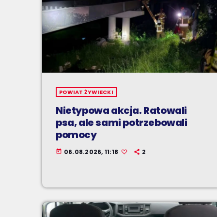
POWIAT ŻYWIECKI
Nietypowa akcja. Ratowali
psa, ale sami potrzebowali
pomocy
06.08.2026, 11:18
2
today