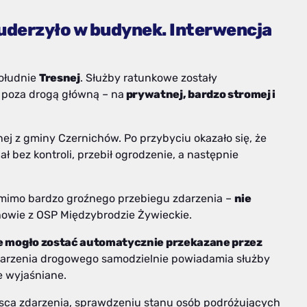
 uderzyło w budynek. Interwencja
południe
Tresnej
. Służby ratunkowe zostały
 poza drogą główną – na
prywatnej, bardzo stromej i
ej z gminy Czernichów. Po przybyciu okazało się, że
 bez kontroli, przebił ogrodzenie, a następnie
– mimo bardzo groźnego przebiegu zdarzenia –
nie
howie z OSP Międzybrodzie Żywieckie.
e mogło zostać automatycznie przekazane przez
darzenia drogowego samodzielnie powiadamia służby
e wyjaśniane.
ejsca zdarzenia, sprawdzeniu stanu osób podróżujących