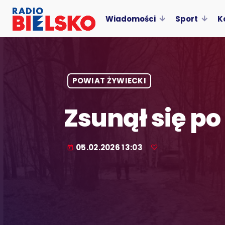
Wiadomości
Sport
K
POWIAT ŻYWIECKI
Zsunął się po
05.02.2026 13:03
today