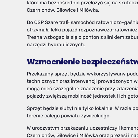
które ma bezpośrednio przełożyć się na skute
Czernichów, Gilowice i Milówka.
Do OSP Szare trafił samochód ratowniczo-gaśn
otrzymała lekki pojazd rozpoznawczo-ratownicz
Tresna wzbogaciła się o ponton z silnikiem zab
narzędzi hydraulicznych.
Wzmocnienie bezpieczeństw
Przekazany sprzęt będzie wykorzystywany podcz
technicznych oraz interwencji prowadzonych w 
mogą mieć szczególne znaczenie przy zdarzeni
pojazdy zwiększą mobilność jednostek i ich go
Sprzęt będzie służył nie tylko lokalnie. W razie
terenie całego powiatu żywieckiego.
W uroczystym przekazaniu uczestniczyli kome
Czernichów, Gilowice i Milówka oraz prezesi i n