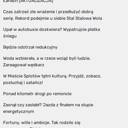
Łanach [AKTUALIZACJA]
Czas zatrzeć złe wrażenie i przedłużyć dobrą
serię. Rekord podejmie u siebie Stal Stalowa Wola
Upał w autobusie doskwiera? Wypatrujcie płatka
śniegu
Będzie odstrzał redukcyjny
Woda wzbierała, a w rzece wciąż byli ludzie.
Zareagował wędkarz
W Mieście Splotów tętni kulturą. Przyjdź, zobacz,
posłuchaj i zatańcz!
Ponad kilometr drogi po remoncie
Zasnął czy zasłabł? Jazda z finałem na słupie
energetycznym
Fortuny, wille i ambicje. Tak rodziło się