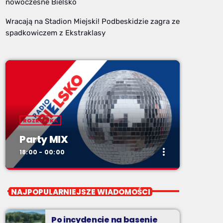
nowoczesne Bielsko
Wracają na Stadion Miejski! Podbeskidzie zagra ze
spadkowiczem z Ekstraklasy
ROZRYWKA
Party MIX
more_vert
18:00 - 00:00
close
Party MIX
NAJPOPULARNIEJSZE WIADOMOŚCI
soboty od 18
Po incydencie na basenie