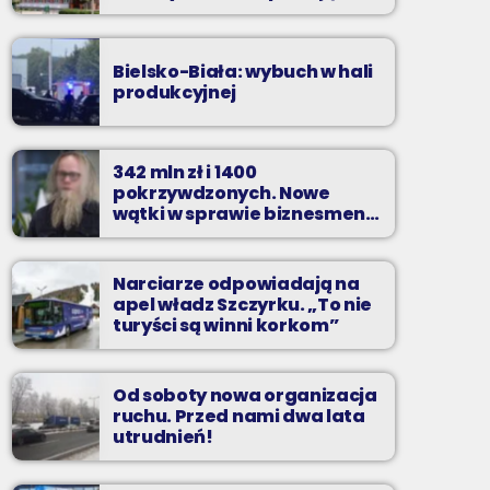
zarzuty
Bielsko-Biała: wybuch w hali
produkcyjnej
342 mln zł i 1400
pokrzywdzonych. Nowe
wątki w sprawie biznesmena
z Bielska-Białej
Narciarze odpowiadają na
apel władz Szczyrku. „To nie
turyści są winni korkom”
Od soboty nowa organizacja
ruchu. Przed nami dwa lata
utrudnień!