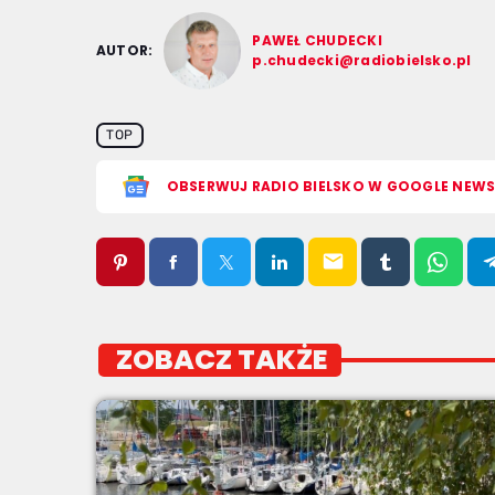
PAWEŁ CHUDECKI
AUTOR:
p.chudecki@radiobielsko.pl
TOP
OBSERWUJ RADIO BIELSKO W GOOGLE NEW
email
ZOBACZ TAKŻE