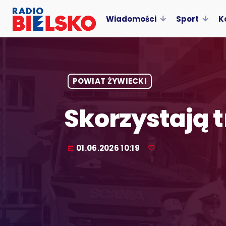
Wiadomości
Sport
K
POWIAT ŻYWIECKI
Skorzystają t
01.06.2026 10:19
today