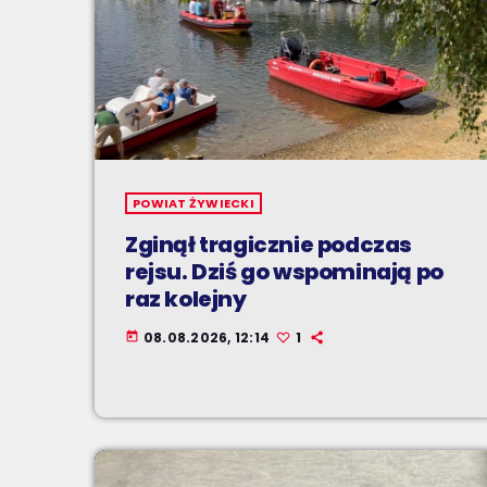
POWIAT ŻYWIECKI
Zginął tragicznie podczas
rejsu. Dziś go wspominają po
raz kolejny
08.08.2026, 12:14
1
today