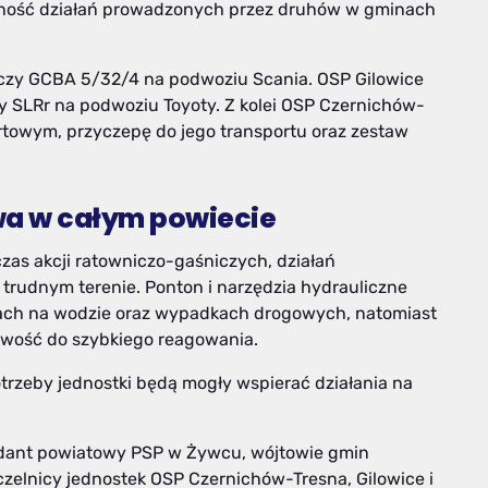
czność działań prowadzonych przez druhów w gminach
iczy GCBA 5/32/4 na podwoziu Scania. OSP Gilowice
y SLRr na podwoziu Toyoty. Z kolei OSP Czernichów-
urtowym, przyczepę do jego transportu oraz zestaw
a w całym powiecie
as akcji ratowniczo-gaśniczych, działań
trudnym terenie. Ponton i narzędzia hydrauliczne
ach na wodzie oraz wypadkach drogowych, natomiast
towość do szybkiego reagowania.
 potrzeby jednostki będą mogły wspierać działania na
ndant powiatowy PSP w Żywcu, wójtowie gmin
aczelnicy jednostek OSP Czernichów-Tresna, Gilowice i