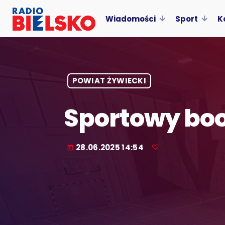
Wiadomości
Sport
K
POWIAT ŻYWIECKI
Sportowy bo
28.06.2025 14:54
today