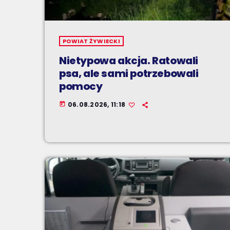
POWIAT ŻYWIECKI
Nietypowa akcja. Ratowali
psa, ale sami potrzebowali
pomocy
06.08.2026, 11:18
today