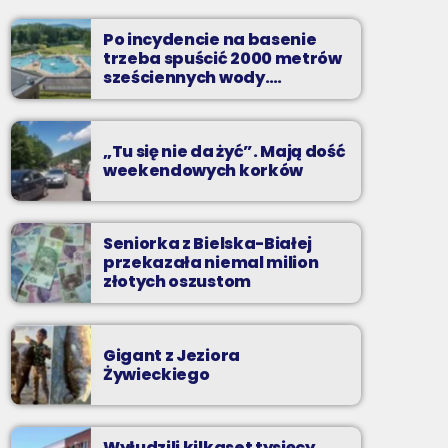
Najlepsze pasmo towarzyszące na
Podbeskidziu! Konkursy, akcje radiowe,
Po incydencie na basenie
rozmowy i oczywiście - starannie
trzeba spuścić 2000 metrów
wyselekcjonowane przeboje non-stop!
sześciennych wody.
„Ogromne koszty i ogromna
praca”
„Tu się nie da żyć”. Mają dość
weekendowych korków
Seniorka z Bielska-Białej
przekazała niemal milion
złotych oszustom
Gigant z Jeziora
Żywieckiego
Wyłudzili kilkaset tysięcy