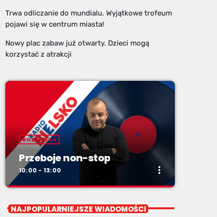
Trwa odliczanie do mundialu. Wyjątkowe trofeum
pojawi się w centrum miasta!
Nowy plac zabaw już otwarty. Dzieci mogą
korzystać z atrakcji
ROZRYWKA
Przeboje non-stop
more_vert
10:00 - 13:00
close
Przeboje non-stop
NAJPOPULARNIEJSZE WIADOMOŚCI