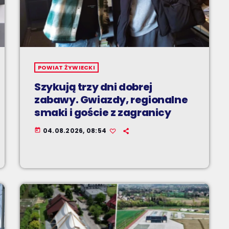
POWIAT ŻYWIECKI
Szykują trzy dni dobrej
zabawy. Gwiazdy, regionalne
smaki i goście z zagranicy
04.08.2026, 08:54
today