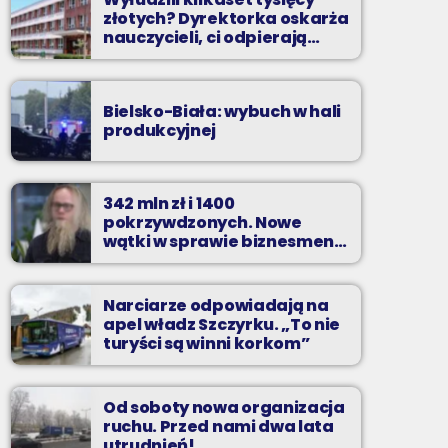
złotych? Dyrektorka oskarża
nauczycieli, ci odpierają
zarzuty
Bielsko-Biała: wybuch w hali
produkcyjnej
342 mln zł i 1400
pokrzywdzonych. Nowe
wątki w sprawie biznesmena
z Bielska-Białej
Narciarze odpowiadają na
apel władz Szczyrku. „To nie
turyści są winni korkom”
Od soboty nowa organizacja
ruchu. Przed nami dwa lata
utrudnień!