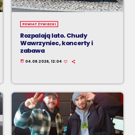
POWIAT ŻYWIECKI
Rozpalają lato. Chudy
Wawrzyniec, koncerty i
zabawa
04.08.2026, 12:04
today