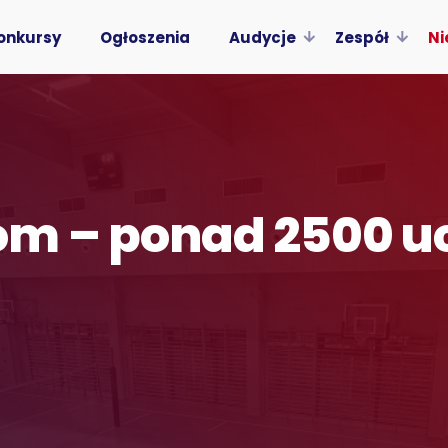
onkursy
Ogłoszenia
Audycje
Zespół
Ni
om – ponad 2500 u