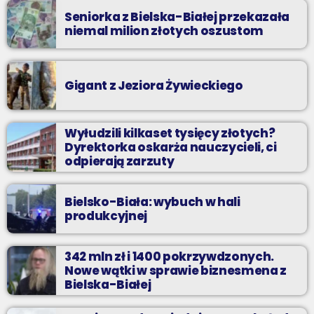
Seniorka z Bielska-Białej przekazała
niemal milion złotych oszustom
Gigant z Jeziora Żywieckiego
Wyłudzili kilkaset tysięcy złotych?
Dyrektorka oskarża nauczycieli, ci
odpierają zarzuty
Bielsko-Biała: wybuch w hali
produkcyjnej
342 mln zł i 1400 pokrzywdzonych.
Nowe wątki w sprawie biznesmena z
Bielska-Białej