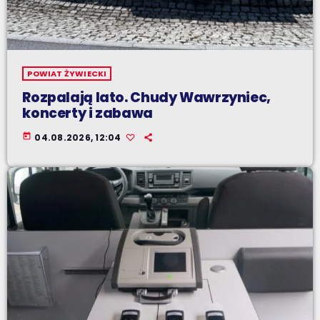
POWIAT ŻYWIECKI
Rozpalają lato. Chudy Wawrzyniec,
koncerty i zabawa
today
04.08.2026, 12:04