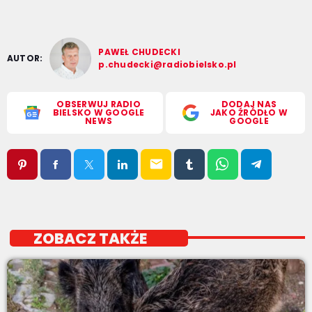
PAWEŁ CHUDECKI
AUTOR:
p.chudecki@radiobielsko.pl
OBSERWUJ RADIO
DODAJ NAS
BIELSKO W GOOGLE
JAKO ŹRÓDŁO W
NEWS
GOOGLE
email
ZOBACZ TAKŻE