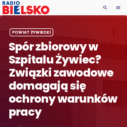
search
menu
POWIAT ŻYWIECKI
Spór zbiorowy w
Szpitalu Żywiec?
Związki zawodowe
domagają się
ochrony warunków
pracy