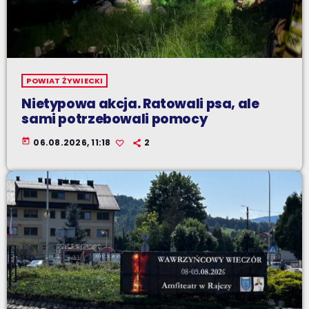
POWIAT ŻYWIECKI
Nietypowa akcja. Ratowali psa, ale
sami potrzebowali pomocy
today
06.08.2026, 11:18
2