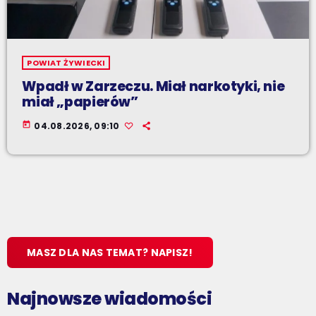
POWIAT ŻYWIECKI
Wpadł w Zarzeczu. Miał narkotyki, nie
miał „papierów”
today
04.08.2026, 09:10
MASZ DLA NAS TEMAT? NAPISZ!
Najnowsze wiadomości