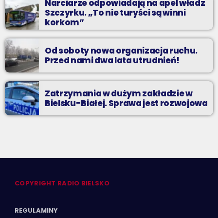
Narciarze odpowiadają na apel władz
Szczyrku. „To nie turyści są winni
korkom”
Od soboty nowa organizacja ruchu.
Przed nami dwa lata utrudnień!
Zatrzymania w dużym zakładzie w
Bielsku-Białej. Sprawa jest rozwojowa
COPYRIGHT RADIO BIELSKO
REGULAMINY