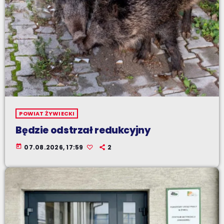
POWIAT ŻYWIECKI
Będzie odstrzał redukcyjny
today
07.08.2026, 17:59
2