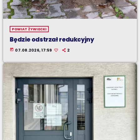
POWIAT ŻYWIECKI
Będzie odstrzał redukcyjny
today
07.08.2026, 17:59
2