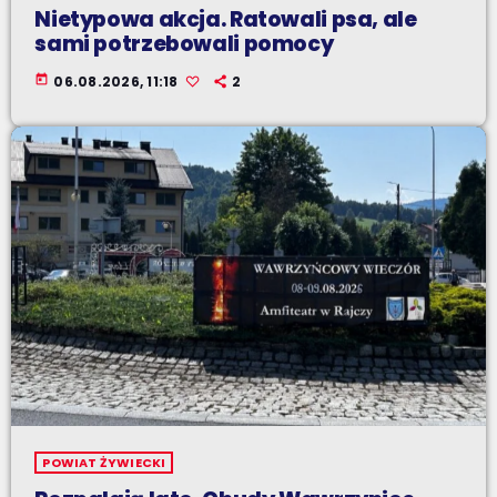
Nietypowa akcja. Ratowali psa, ale
sami potrzebowali pomocy
today
06.08.2026, 11:18
2
POWIAT ŻYWIECKI