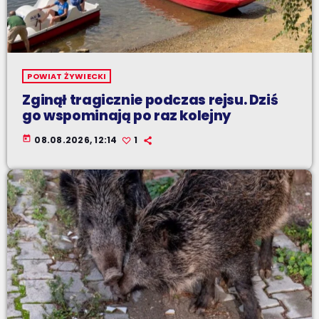
POWIAT ŻYWIECKI
Zginął tragicznie podczas rejsu. Dziś
go wspominają po raz kolejny
today
08.08.2026, 12:14
1