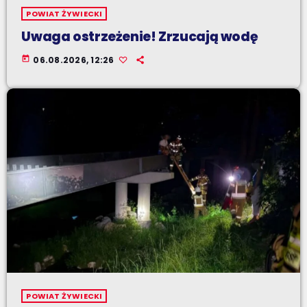
POWIAT ŻYWIECKI
Uwaga ostrzeżenie! Zrzucają wodę
today
06.08.2026, 12:26
POWIAT ŻYWIECKI