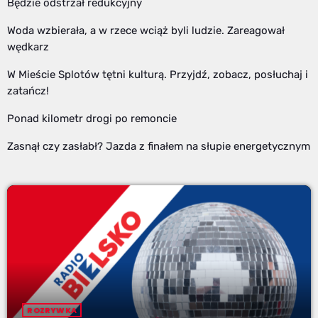
Będzie odstrzał redukcyjny
Woda wzbierała, a w rzece wciąż byli ludzie. Zareagował
wędkarz
W Mieście Splotów tętni kulturą. Przyjdź, zobacz, posłuchaj i
zatańcz!
Ponad kilometr drogi po remoncie
Zasnął czy zasłabł? Jazda z finałem na słupie energetycznym
ROZRYWKA