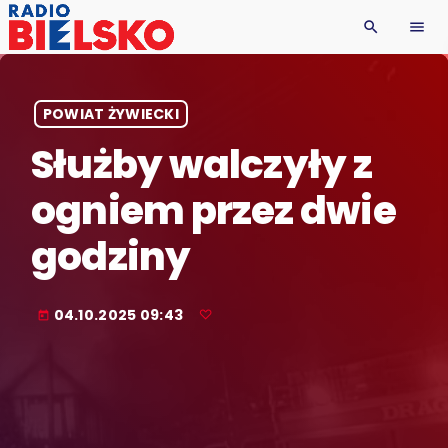
search
menu
POWIAT ŻYWIECKI
Służby walczyły z
ogniem przez dwie
godziny
04.10.2025 09:43
today