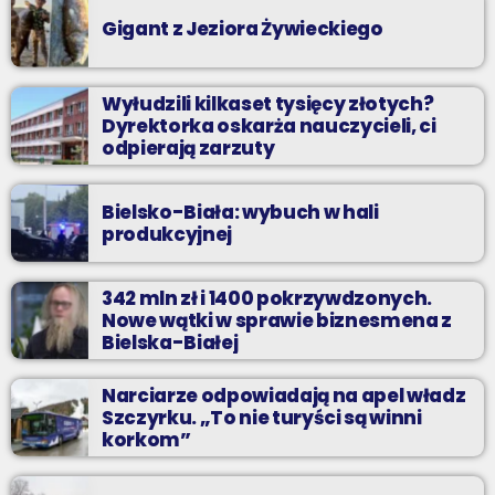
Gigant z Jeziora Żywieckiego
Wyłudzili kilkaset tysięcy złotych?
Dyrektorka oskarża nauczycieli, ci
odpierają zarzuty
Bielsko-Biała: wybuch w hali
produkcyjnej
342 mln zł i 1400 pokrzywdzonych.
Nowe wątki w sprawie biznesmena z
Bielska-Białej
Narciarze odpowiadają na apel władz
Szczyrku. „To nie turyści są winni
korkom”