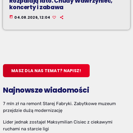
Rozpalają lato. Chudy Wawrzyniec,
koncerty i zabawa
today
04.08.2026, 12:04
MASZ DLA NAS TEMAT? NAPISZ!
Najnowsze wiadomości
7 mln zł na remont Starej Fabryki. Zabytkowe muzeum
przejdzie dużą modernizację
Lider jednak zostaje! Maksymilian Cisiec z ciekawymi
ruchami na starcie ligi