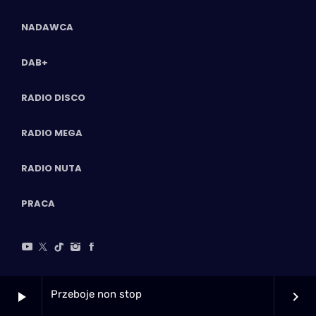
NADAWCA
DAB+
RADIO DISCO
RADIO MEGA
RADIO NUTA
PRACA
Przeboje non stop
play_arrow
keyboard_arrow_right