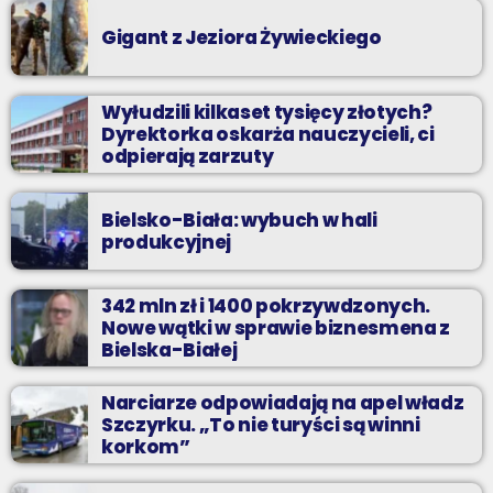
Gigant z Jeziora Żywieckiego
Wyłudzili kilkaset tysięcy złotych?
Dyrektorka oskarża nauczycieli, ci
odpierają zarzuty
Bielsko-Biała: wybuch w hali
produkcyjnej
342 mln zł i 1400 pokrzywdzonych.
Nowe wątki w sprawie biznesmena z
Bielska-Białej
Narciarze odpowiadają na apel władz
Szczyrku. „To nie turyści są winni
korkom”