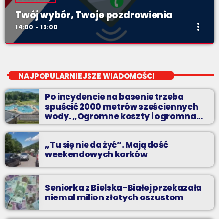
Twój wybór, Twoje pozdrowienia
more_vert
14:00 - 16:00
Twój wybór, Twoje pozdrowienia
close
Niedziele od 14 do 16
NAJPOPULARNIEJSZE WIADOMOŚCI
Zadzwoń do nas, wybierz jedną z dwóch muzycznych
Po incydencie na basenie trzeba
propozycji i pozdrów bliskich na żywo w Radiu BIELSKO.
spuścić 2000 metrów sześciennych
wody. „Ogromne koszty i ogromna
praca”
„Tu się nie da żyć”. Mają dość
weekendowych korków
Seniorka z Bielska-Białej przekazała
niemal milion złotych oszustom