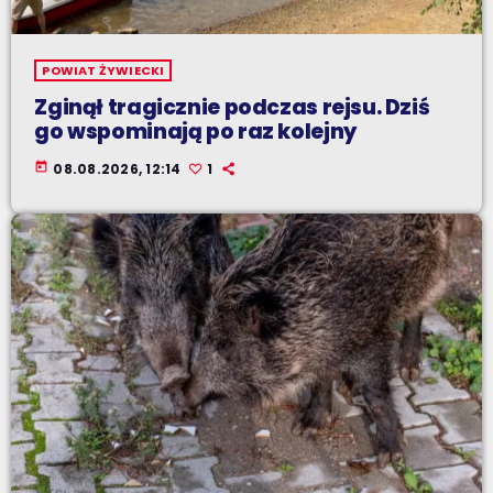
POWIAT ŻYWIECKI
Zginął tragicznie podczas rejsu. Dziś
go wspominają po raz kolejny
today
08.08.2026, 12:14
1