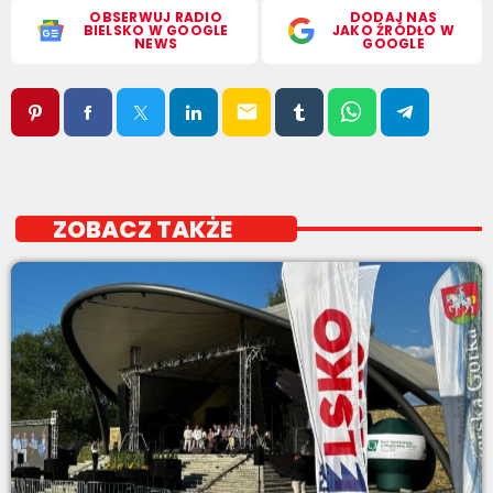
OBSERWUJ RADIO
DODAJ NAS
BIELSKO W GOOGLE
JAKO ŹRÓDŁO W
NEWS
GOOGLE
email
ZOBACZ TAKŻE