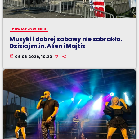
POWIAT ŻYWIECKI
Muzyki i dobrej zabawy nie zabrakło.
Dzisiaj m.in. Alien i Majtis
today
09.08.2026, 10:20