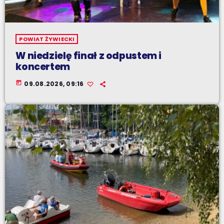
POWIAT ŻYWIECKI
W niedzielę finał z odpustem i
koncertem
today
09.08.2026, 09:16