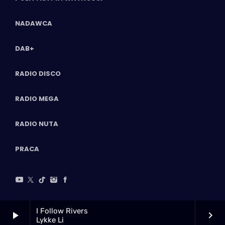
NADAWCA
DAB+
RADIO DISCO
RADIO MEGA
RADIO NUTA
PRACA
I Follow Rivers
play_arrow
keyboard_arrow_right
Lykke Li