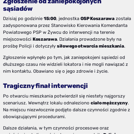
Zgłoszenie od zaniepokojonych
sąsiadów
Dzisiaj po godzinie
15:00
, jednostka
OSP Koszarawa
została
zadysponowana przez Stanowisko Kierowania Komendanta
Powiatowego PSP w Żywcu do interwencji na terenie
miejscowości
Koszarawa
. Działania prowadzone były na
prośbę Policji i dotyczyły
siłowego otwarcia mieszkania
.
Zgłoszenie wpłynęło po tym, jak zaniepokojeni sąsiedzi od
dłuższego czasu nie widzieli lokatora i nie mogli nawiązać z
nim kontaktu. Obawiano się o jego zdrowie i życie.
Tragiczny finał interwencji
Po otwarciu mieszkania potwierdził się niestety najgorszy
scenariusz. Wewnątrz lokalu odnaleziono
ciało mężczyzny
.
Na miejscu niezwłocznie podjęto dalsze czynności zgodnie z
obowiązującymi procedurami.
Dalsze działania, w tym czynności procesowe oraz