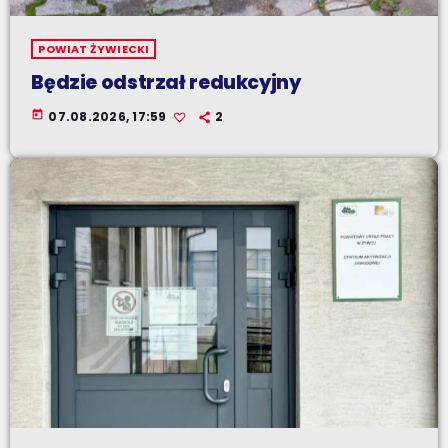
POWIAT ŻYWIECKI
Będzie odstrzał redukcyjny
today
07.08.2026, 17:59
2