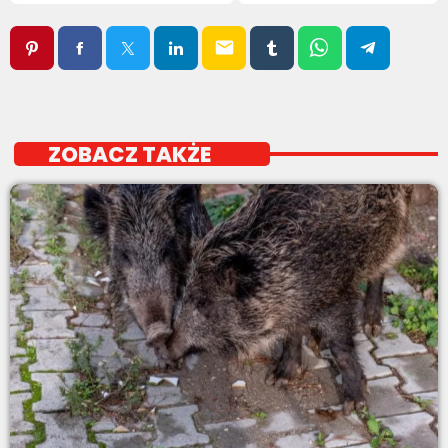
email
ZOBACZ TAKŻE