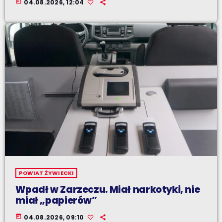
today
04.08.2026, 12:04
POWIAT ŻYWIECKI
Wpadł w Zarzeczu. Miał narkotyki, nie
miał „papierów”
today
04.08.2026, 09:10