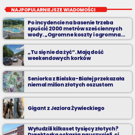
Wakacyjny Mix Przebojów w Radiu BIELSKO to najgorętsze hity
NAJPOPULARNIEJSZE WIADOMOŚCI
lata, muzyczne plażowe perełki, wspomnienia letnich
przebojów, nowości i premiery oraz Wasze pozdrowienia z
Po incydencie na basenie trzeba
wakacji!
spuścić 2000 metrów sześciennych
wody. „Ogromne koszty i ogromna
praca”
„Tu się nie da żyć”. Mają dość
weekendowych korków
Seniorka z Bielska-Białej przekazała
niemal milion złotych oszustom
Gigant z Jeziora Żywieckiego
Wyłudzili kilkaset tysięcy złotych?
Dyrektorka oskarża nauczycieli, ci