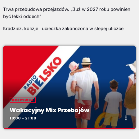
Trwa przebudowa przejazdów. „Już w 2027 roku powinien
być lekki oddech”
Kradzież, kolizje i ucieczka zakończona w ślepej uliczce
ROZRYWKA
Wakacyjny Mix Przebojów
more_vert
18:00 - 21:00
Wakacyjny Mix Przebojów
close