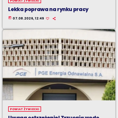
POWIAT ŻYWIECKI
Lekka poprawa na rynku pracy
today
07.08.2026, 12:49
POWIAT ŻYWIECKI
Uwaga ostrzeżenie! Zrzucają wodę