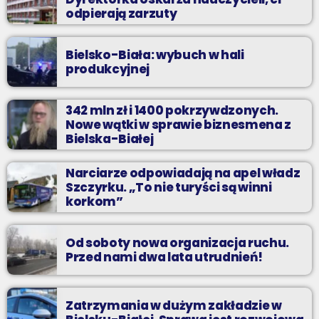
odpierają zarzuty
Bielsko-Biała: wybuch w hali
produkcyjnej
342 mln zł i 1400 pokrzywdzonych.
Nowe wątki w sprawie biznesmena z
Bielska-Białej
Narciarze odpowiadają na apel władz
Szczyrku. „To nie turyści są winni
korkom”
Od soboty nowa organizacja ruchu.
Przed nami dwa lata utrudnień!
Zatrzymania w dużym zakładzie w