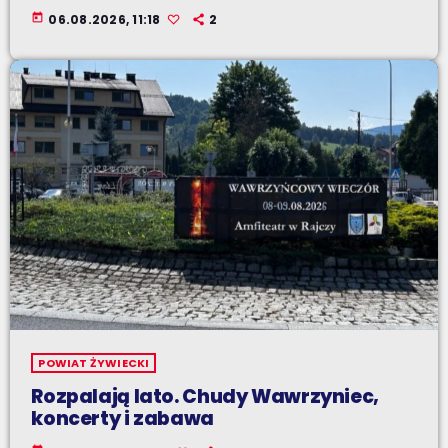
today
06.08.2026, 11:18
2
POWIAT ŻYWIECKI
Rozpalają lato. Chudy Wawrzyniec,
koncerty i zabawa