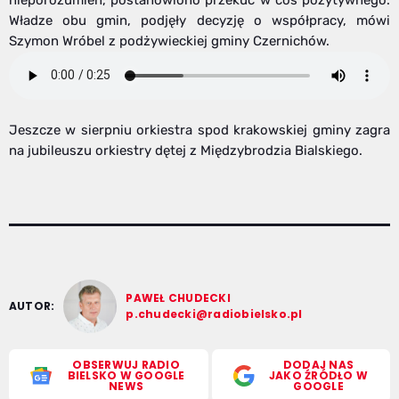
Władze obu gmin, podjęły decyzję o współpracy, mówi
Szymon Wróbel z podżywieckiej gminy Czernichów.
Jeszcze w sierpniu orkiestra spod krakowskiej gminy zagra
na jubileuszu orkiestry dętej z Międzybrodzia Bialskiego.
PAWEŁ CHUDECKI
AUTOR:
p.chudecki@radiobielsko.pl
OBSERWUJ RADIO
DODAJ NAS
BIELSKO W GOOGLE
JAKO ŹRÓDŁO W
NEWS
GOOGLE