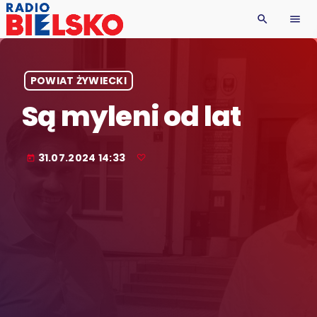
search
menu
POWIAT ŻYWIECKI
Są myleni od lat
31.07.2024 14:33
today