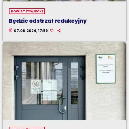
POWIAT ŻYWIECKI
Będzie odstrzał redukcyjny
today
07.08.2026, 17:59