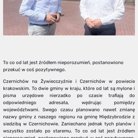
To co od lat jest źródłem nieporozumień, postanowiono
przekuć w coś pozytywnego.
Czernichów na Żywiecczyźnie i Czernichów w powiecie
krakowskim. To dwie gminy w kraju, które od lat są mylone i
pisma urzędowe nierzadko po czasie trafiają do
odpowiedniego adresata, wędrując pomiędzy
województwami. Swego czasu planowano nawet zmianę
nazwy gminy z naszego regionu na gminę Międzybrodzie z
siedzibą w Czernichowie. Zaniechano jednak tych planów i
wszystko zostało po staremu. To co od lat jest źródłem
nieporozumień, postanowiono przekuć w coś pozytywnego.