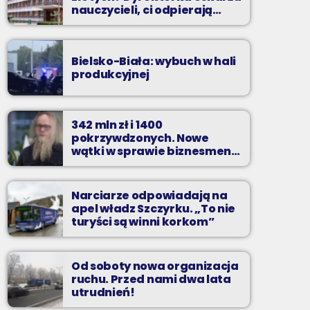
nauczycieli, ci odpierają
zarzuty
Bielsko-Biała: wybuch w hali
produkcyjnej
342 mln zł i 1400
pokrzywdzonych. Nowe
wątki w sprawie biznesmena
z Bielska-Białej
Narciarze odpowiadają na
apel władz Szczyrku. „To nie
turyści są winni korkom”
Od soboty nowa organizacja
ruchu. Przed nami dwa lata
utrudnień!