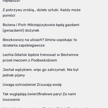
najlepsza?
Z pokrzywy zrobią… dzieło sztuki. Każdy może
pomóc!
Bożena i Piotr Mikołajczykowie będą gazdami
(gwiazdami!) dożynek
Beczkowozy na ulicach? Gmina uspokaja: to
działania zapobiegawcze
Lechia Gdańsk będzie trenować w Bestwince
przed meczem z Podbeskidziem
Jechał wężykiem, więc go zatrzymali. Nie był
jednak pijany
Uwaga ostrzeżenie! Zrzucają wodę
Tak wyglądają ćwierćfinałowe pary! Za nami
losowanie