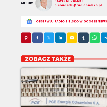
PAWEŁ CHUDECKI
AUTOR:
p.chudecki@radiobielsko.pl
OBSERWUJ RADIO BIELSKO W GOOGLE NEW
email
ZOBACZ TAKŻE