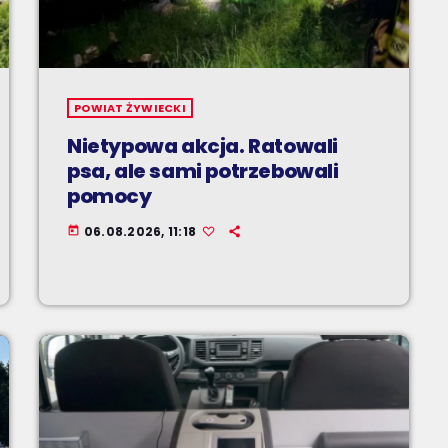
POWIAT ŻYWIECKI
Nietypowa akcja. Ratowali
psa, ale sami potrzebowali
pomocy
06.08.2026, 11:18
today