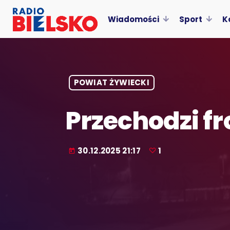
Wiadomości
Sport
K
POWIAT ŻYWIECKI
Przechodzi fr
30.12.2025 21:17
1
today