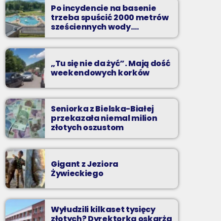
Po incydencie na basenie
Codziennie od poniedziałku do piątku od 5:30
trzeba spuścić 2000 metrów
do 10.
sześciennych wody.
„Ogromne koszty i ogromna
praca”
„Tu się nie da żyć”. Mają dość
weekendowych korków
Seniorka z Bielska-Białej
przekazała niemal milion
złotych oszustom
Gigant z Jeziora
Żywieckiego
Wyłudzili kilkaset tysięcy
złotych? Dyrektorka oskarża