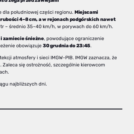
 ostrzega przed zawiejami
 dla południowej części regionu.
Miejscami
grubości 4–8 cm, a w rejonach podgórskich nawet
atr – średnio 35–40 km/h, w porywach do 60 km/h.
 i zamiecie śnieżne
, powodujące ograniczenie
rzeżenie obowiązuje
30 grudnia do 23:45
.
kcji atmosfery i sieci IMGW-PIB. IMGW zaznacza, że
. Zaleca się ostrożność, szczególnie kierowcom
ach.
gu najbliższych dni.