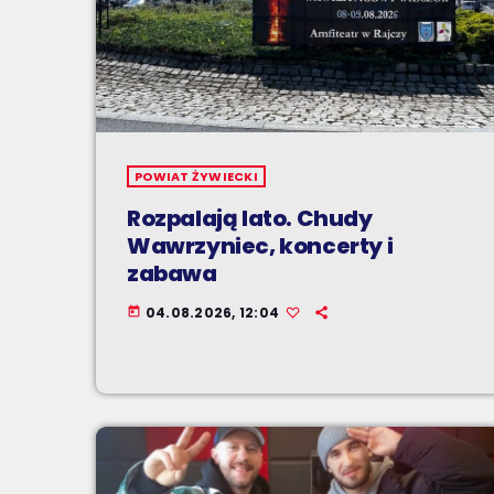
POWIAT ŻYWIECKI
Rozpalają lato. Chudy
Wawrzyniec, koncerty i
zabawa
04.08.2026, 12:04
today