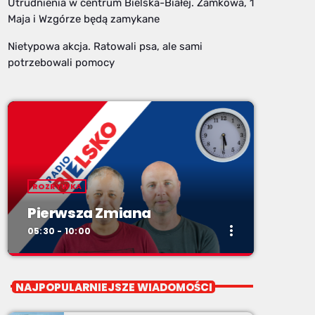
Utrudnienia w centrum Bielska-Białej. Zamkowa, 1
Maja i Wzgórze będą zamykane
Nietypowa akcja. Ratowali psa, ale sami
potrzebowali pomocy
ROZRYWKA
Pierwsza Zmiana
more_vert
05:30 - 10:00
close
Pierwsza Zmiana
NAJPOPULARNIEJSZE WIADOMOŚCI
od poniedziałku do piątku od 5:30