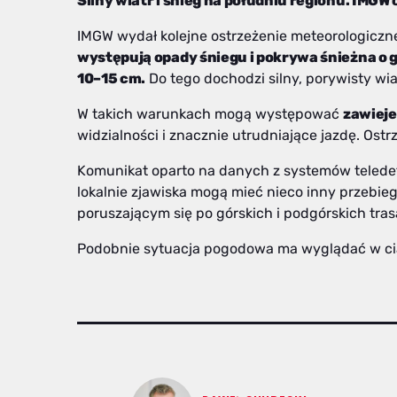
Silny wiatr i śnieg na południu regionu. IMGW
IMGW wydał kolejne ostrzeżenie meteorologiczne
występują opady śniegu i pokrywa śnieżna o 
10–15 cm.
Do tego dochodzi silny, porywisty wi
W takich warunkach mogą występować
zawieje
widzialności i znacznie utrudniające jazdę. Ost
Komunikat oparto na danych z systemów teledete
lokalnie zjawiska mogą mieć nieco inny przebieg
poruszającym się po górskich i podgórskich tras
Podobnie sytuacja pogodowa ma wyglądać w cią