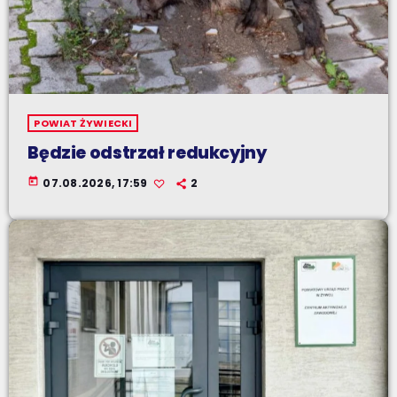
POWIAT ŻYWIECKI
Będzie odstrzał redukcyjny
today
07.08.2026, 17:59
2