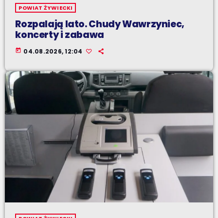
POWIAT ŻYWIECKI
Rozpalają lato. Chudy Wawrzyniec,
koncerty i zabawa
today
04.08.2026, 12:04