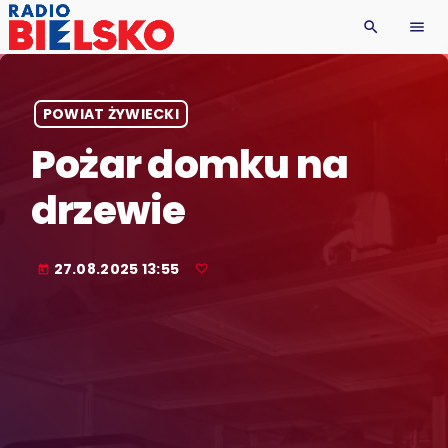
search
menu
POWIAT ŻYWIECKI
Pożar domku na
drzewie
27.08.2025 13:55
today