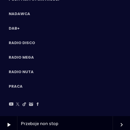
NADAWCA
DAB+
RADIO DISCO
RADIO MEGA
RADIO NUTA
PRACA
Przeboje non stop
play_arrow
keyboard_arrow_right