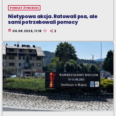
POWIAT ŻYWIECKI
Nietypowa akcja. Ratowali psa, ale
sami potrzebowali pomocy
today
06.08.2026, 11:18
2