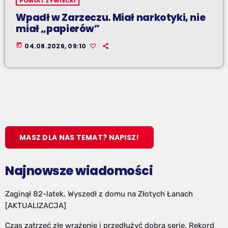
POWIAT ŻYWIECKI
Wpadł w Zarzeczu. Miał narkotyki, nie
miał „papierów”
today
04.08.2026, 09:10
MASZ DLA NAS TEMAT? NAPISZ!
Najnowsze wiadomości
Zaginął 82-latek. Wyszedł z domu na Złotych Łanach
[AKTUALIZACJA]
Czas zatrzeć złe wrażenie i przedłużyć dobrą serię. Rekord