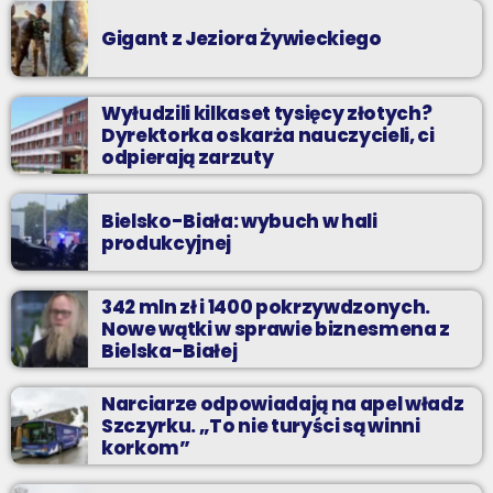
Gigant z Jeziora Żywieckiego
Wyłudzili kilkaset tysięcy złotych?
Dyrektorka oskarża nauczycieli, ci
odpierają zarzuty
Bielsko-Biała: wybuch w hali
produkcyjnej
342 mln zł i 1400 pokrzywdzonych.
Nowe wątki w sprawie biznesmena z
Bielska-Białej
Narciarze odpowiadają na apel władz
Szczyrku. „To nie turyści są winni
korkom”